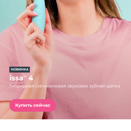
Страна доставки
Соединенные
Ожидаемая дата доставки
Штаты
11/08/2026
FAQ™ Dual LED Panel
Ожидаемая дата доставки
Великобритания
10/08/2026
ПОДАРКИ И НАБОРЫ
Ожидаемая дата доставки
Испания
10/08/2026
НОВИНКА
Специальные
Ожидаемая дата доставки
Австралия
issa
4
™
предложения
БЕСТСЕЛЛЕРЫ
13/08/2026
Гибридная силиконовая звуковая зубная щётка
Ожидаемая дата доставки
Франция
10/08/2026
Купить сейчас
Ожидаемая дата доставки
Германия
10/08/2026
Терапия красным светом
Ожидаемая дата доставки
Канада
14/08/2026