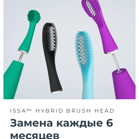
3 режима чистки: Deep Clean, Whitening и Sensitive.
Технология Sonic Pulse обеспечивает 11 000
пульсаций в минуту для глубокого и бережного
очищения всей полости рта.
Получите доступ к индивидуальным режимам
чистки через приложение FOREO For You.
ISSA™ HYBRID BRUSH HEAD
Замена каждые 6
месяцев