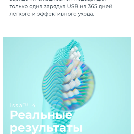
Уход за кожей для
Ожидаемая дата доставки
FAQ™ 101
FAQ™ 201
LUNA™ 4 mini
Бруней
NEW
лифтинга
только одна зарядка USB на 365 дней
15/08/2026
issa™ 4 smile
UFO™ mini 2
Clinical anti-aging
LED mask
For young skin, T-zone
лёгкого и эффективного ухода.
Premium anti-aging skincare
Hybrid silicone sonic toothbrush
Red light therapy device for young skin
Ожидаемая дата доставки
Болгария
10/08/2026
Рост волос
Омоложение кожи
FAQ™ 102
FAQ™ 202
LUNA™ 4 go
Девайсы BEAR™
Ожидаемая дата доставки
FAQ™ 301
FAQ™ 501
issa™ 4 baby
Канада
UFO™ 3 go
Advanced clinical anti-aging
LED mask
For travel or gym bag
All premium facelift devices
NEW
14/08/2026
LED hair strengthening scalp massager
Full-Spectrum Red Light Therapy
For ages 0-3
Portable red light therapy
Ожидаемая дата доставки
Чили
14/08/2026
FAQ™ 103
FAQ™ 211
уход за кожей
Добавки
FAQ™ Scalp Serum
FAQ™ 502
issa™ Teeth Whitening Set
Mаски
Luxurious clinical anti-aging set
Anti-aging neck & décolleté LED mask
Premium cleansers & balm
Ожидаемая дата доставки
Китай
Scalp recovery probiotic serum
Full-Spectrum Red Light Therapy
Dual LED + sonic device & 18% PAP gel
Rejuvenation & hydration
10/08/2026
СПЕЦИАЛЬНЫЕ ПРОЦЕДУРЫ
Ожидаемая дата доставки
FAQ™ P1 Primer
FAQ™ 221
Девайсы LUNA™
Колумбия
14/08/2026
Уходовая косметика FAQ™
Девайсы ISSA™
Девайсы UFO™
Manuka honey primer
Anti-aging LED hand mask
FAQ™ Red Light Serum
All facial cleansing devices
issa™ 4
All FAQ™ skincare
All silicone sonic toothbrushes
All deep facial hydration devices
Ожидаемая дата доставки
Реальные
Хорватия
10/08/2026
Удаление волос
Уход за телом
Уходовая косметика FAQ™
Уходовая косметика FAQ™
результаты
PEACH™ 2 Pro Max
BEAR™ 2 body
Ожидаемая дата доставки
FAQ™ продукции
FAQ™ skincare
Кипр
All FAQ™ skincare
All FAQ™ skincare
11/08/2026