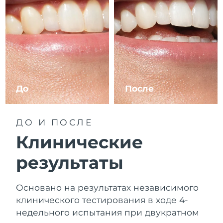
Словакия
10/08/2026
Ожидаемая дата доставки
Словения
10/08/2026
Южно-Африканская
Ожидаемая дата доставки
Республика
18/08/2026
До
После
Ожидаемая дата доставки
Республика Корея
12/08/2026
Ожидаемая дата доставки
ДО И ПОСЛЕ
Испания
10/08/2026
Клинические
Ожидаемая дата доставки
Швеция
результаты
10/08/2026
Ожидаемая дата доставки
Швейцария
Основано на результатах независимого
10/08/2026
клинического тестирования в ходе 4-
Ожидаемая дата доставки
недельного испытания при двукратном
Тайвань
15/08/2026