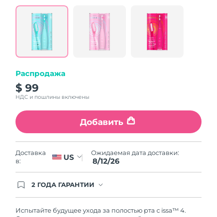
value.
Read
5
Reviews.
Same
page
link.
Распродажа
$ 99
НДС и пошлины включены
Добавить
Ожидаемая дата доставки:
Доставка
US
8/12/26
в:
2 ГОДА ГАРАНТИИ
Заказ на сайте автоматически покрывается
полным гарантийным обслуживанием FOREO.
Это означает, что если в течение 2-х лет со дня
Испытайте будущее ухода за полостью рта с issa™ 4.