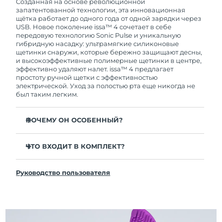
покупки с продуктом возникнут проблемы,
Созданная на основе революционной
FOREO заменит его бесплатно.
запатентованной технологии, эта инновационная
щётка работает до одного года от одной зарядки через
USB. Новое поколение issa™ 4 сочетает в себе
передовую технологию Sonic Pulse и уникальную
гибридную насадку: ультрамягкие силиконовые
щетинки снаружи, которые бережно защищают десны,
и высокоэффективные полимерные щетинки в центре,
эффективно удаляют налет. issa™ 4 предлагает
простоту ручной щетки с эффективностью
электрической. Уход за полостью рта еще никогда не
был таким легким.
ПОЧЕМУ ОН ОСОБЕННЫЙ?
Клинически доказано, что общая гигиена полости
рта улучшается на 140% всего за 1 месяц.
ЧТО ВХОДИТ В КОМПЛЕКТ?
Клинически доказано, что issa™ 4 удаляет на 30%
issa™ 4
больше налета, чем обычная ручная зубная щетка.
Руководство пользователя
Кабель для зарядки USB
Клинически доказано, что issa™ 4 снижает
воспаление десен и 100% участников отметили
Чехол для путешествий
более белые зубы
Инструкция по быстрой настройке
Гибридная насадка служит в 2 раза дольше -
Инструкция пользователя issa™
требуется замена всего 1 раз в 6 месяцев.