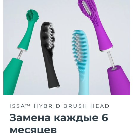
3 режима чистки: Deep Clean, Whitening и Sensitive.
Технология Sonic Pulse обеспечивает 11 000
пульсаций в минуту для глубокого и бережного
очищения всей полости рта.
Получите доступ к индивидуальным режимам
чистки через приложение FOREO For You.
ISSA™ HYBRID BRUSH HEAD
Замена каждые 6
месяцев