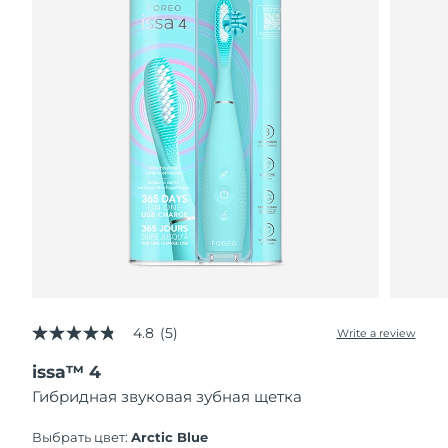
4.8
(5)
Write a review
4.8
out
issa™ 4
of
5
Гибридная звуковая зубная щетка
stars,
average
rating
Выбрать цвет:
Arctic Blue