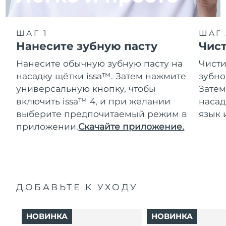
ШАГ 1
ШАГ 
Нанесите зубную пасту
Чис
Нанесите обычную зубную пасту на
Чисти
насадку щётки issa™. Затем нажмите
зубно
универсальную кнопку, чтобы
Затем
включить issa™ 4, и при желании
насад
выберите предпочитаемый режим в
язык 
приложении.
Скачайте приложение.
ДОБАВЬТЕ К УХОДУ
НОВИНКА
НОВИНКА