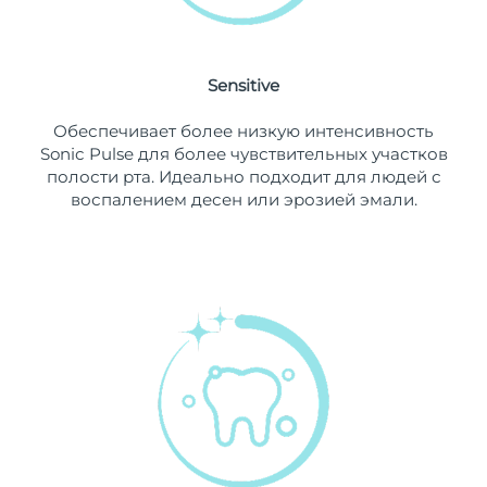
10/08/26
Ожидаемая дата доставки
Нидерланды
9/08/26
Sensitive
Ожидаемая дата доставки
Новая Зеландия
Обеспечивает более низкую интенсивность
9/08/26
Sonic Pulse для более чувствительных участков
полости рта. Идеально подходит для людей с
Ожидаемая дата доставки
Норвегия
воспалением десен или эрозией эмали.
9/08/26
Ожидаемая дата доставки
Оман
12/08/26
Ожидаемая дата доставки
Филиппины
12/08/26
Ожидаемая дата доставки
Польша
10/08/26
Ожидаемая дата доставки
Португалия
9/08/26