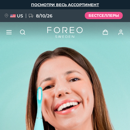
Перейти
ПОСМОТРИ ВЕСЬ АССОРТИМЕНТ
к
основному
содержанию
US
8/10/26
БЕСТСЕЛЛЕРЫ
НОВИНКА
Войти
Язык
BREAKING NEWS
Профиль пользователя
English
Deutsch
Español
Мои приборы
FAQ™ Pure Beauty-Tech Elixir
Français
Italiano
Português
Мои заказы
Polski
Svenska
Русский
Türkçe
简体中文
繁體中文
Мои адреса
issa™ Teeth Whitening Set
Мои подписки