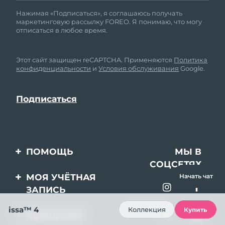
Нажимая «Подписаться», я соглашаюсь получать
маркетинговую рассылку FOREO. Я понимаю, что могу
отписаться в любое время.
Этот сайт защищен reCAPTCHA. Применяются
Политика
конфиденциальности
и
Условия обслуживания
Google.
ПОМОЩЬ
МЫ В
СОЦСЕТЯХ
Свяжитесь с нами
МОЯ УЧЁТНАЯ
Начать чат
ЗАПИСЬ
Заказ и доставка
issa™ 4
Регистрация продукта
Гарантия и возврат
Коллекция
Купить
КОМПАНИЯ