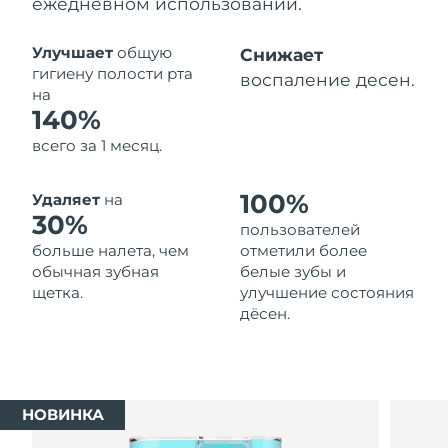
ежедневном использовании.
Ожидаемая дата доставки
Таиланд
13/08/26
Улучшает
общую
Снижает
гигиену полости рта
воспаление десен.
Ожидаемая дата доставки
на
Турция
10/08/26
140%
всего за 1 месяц.
Ожидаемая дата доставки
ОАЭ
10/08/26
100%
Удаляет
на
Ожидаемая дата доставки
30%
Великобритания
пользователей
9/08/26
больше налета, чем
отметили более
обычная зубная
белые зубы и
Соединенные
Ожидаемая дата доставки
щетка.
улучшение состояния
Штаты
10/08/26
дёсен.
Ожидаемая дата доставки
Узбекистан
14/08/26
Ожидаемая дата доставки
Вьетнам
НОВИНКА
15/08/26