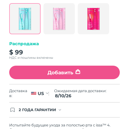
value.
Read
5
Reviews.
Same
page
link.
Распродажа
$ 99
НДС и пошлины включены
Добавить
Ожидаемая дата доставки:
Доставка
US
8/10/26
в:
2 ГОДА ГАРАНТИИ
Заказ на сайте автоматически покрывается
полным гарантийным обслуживанием FOREO.
Это означает, что если в течение 2-х лет со дня
Испытайте будущее ухода за полостью рта с issa™ 4.