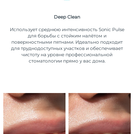
Ожидаемая дата доставки
Пуэрто-Рико
11/08/26
Deep Clean
Ожидаемая дата доставки
Катар
Использует среднюю интенсивность Sonic Pulse
10/08/26
для борьбы с стойким налётом и
поверхностными пятнами. Идеально подходит
Ожидаемая дата доставки
Реюньон
14/08/26
для труднодоступных участков и обеспечивает
чистоту на уровне профессиональной
Ожидаемая дата доставки
стоматологии прямо у вас дома.
Румыния
9/08/26
Ожидаемая дата доставки
Россия
17/08/26
Ожидаемая дата доставки
Саудовская Аравия
10/08/26
Ожидаемая дата доставки
Сингапур
11/08/26
Ожидаемая дата доставки