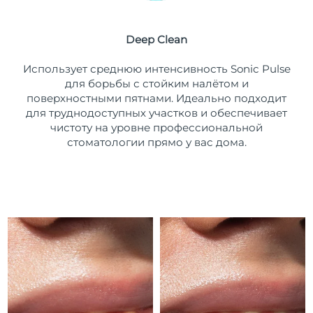
Ожидаемая дата доставки
Пуэрто-Рико
12/08/2026
Deep Clean
Ожидаемая дата доставки
Катар
Использует среднюю интенсивность Sonic Pulse
11/08/2026
для борьбы с стойким налётом и
поверхностными пятнами. Идеально подходит
Ожидаемая дата доставки
Реюньон
15/08/2026
для труднодоступных участков и обеспечивает
чистоту на уровне профессиональной
Ожидаемая дата доставки
стоматологии прямо у вас дома.
Румыния
10/08/2026
Ожидаемая дата доставки
Россия
18/08/2026
Ожидаемая дата доставки
Саудовская Аравия
11/08/2026
Ожидаемая дата доставки
Сингапур
12/08/2026
Ожидаемая дата доставки