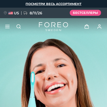
Перейти
ПОСМОТРИ ВЕСЬ АССОРТИМЕНТ
к
основному
содержанию
US
8/11/26
БЕСТСЕЛЛЕРЫ
НОВИНКА
Войти
Язык
BREAKING NEWS
Профиль пользователя
English
Deutsch
Español
Мои приборы
FAQ™ Pure Beauty-Tech Elixir
Français
Italiano
Português
Мои заказы
Polski
Svenska
Русский
Türkçe
简体中文
繁體中文
Мои адреса
issa™ Teeth Whitening Set
Мои подписки