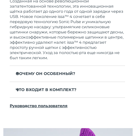
покупки с продуктом возникнут проблемы,
Созданная на основе революционной
FOREO заменит его бесплатно.
запатентованной технологии, эта инновационная
щётка работает до одного года от одной зарядки через
USB. Новое поколение issa™ 4 сочетает в себе
передовую технологию Sonic Pulse и уникальную
гибридную насадку: ультрамягкие силиконовые
щетинки снаружи, которые бережно защищают десны,
и высокоэффективные полимерные щетинки в центре,
эффективно удаляют налет. issa™ 4 предлагает
простоту ручной щетки с эффективностью
электрической. Уход за полостью рта еще никогда не
был таким легким.
ПОЧЕМУ ОН ОСОБЕННЫЙ?
Клинически доказано, что общая гигиена полости
рта улучшается на 140% всего за 1 месяц.
ЧТО ВХОДИТ В КОМПЛЕКТ?
Клинически доказано, что issa™ 4 удаляет на 30%
issa™ 4
больше налета, чем обычная ручная зубная щетка.
Руководство пользователя
Кабель для зарядки USB
Клинически доказано, что issa™ 4 снижает
воспаление десен и 100% участников отметили
Чехол для путешествий
более белые зубы
Инструкция по быстрой настройке
Гибридная насадка служит в 2 раза дольше -
Инструкция пользователя issa™
требуется замена всего 1 раз в 6 месяцев.