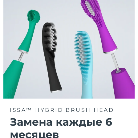
3 режима чистки: Deep Clean, Whitening и Sensitive.
Технология Sonic Pulse обеспечивает 11 000
пульсаций в минуту для глубокого и бережного
очищения всей полости рта.
Получите доступ к индивидуальным режимам
чистки через приложение FOREO For You.
ISSA™ HYBRID BRUSH HEAD
Замена каждые 6
месяцев