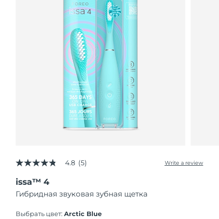
4.8
(5)
Write a review
4.8
out
issa™ 4
of
5
Гибридная звуковая зубная щетка
stars,
average
rating
Выбрать цвет:
Arctic Blue