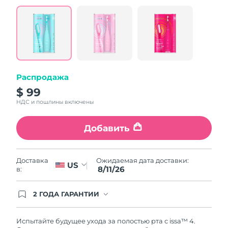
value.
Read
5
Reviews.
Same
page
link.
Распродажа
$ 99
НДС и пошлины включены
Добавить
Ожидаемая дата доставки:
Доставка
US
8/11/26
в:
2 ГОДА ГАРАНТИИ
Заказ на сайте автоматически покрывается
полным гарантийным обслуживанием FOREO.
Это означает, что если в течение 2-х лет со дня
Испытайте будущее ухода за полостью рта с issa™ 4.