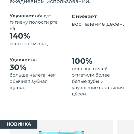
ежедневном использовании.
Ожидаемая дата доставки
Таиланд
14/08/2026
Улучшает
общую
Снижает
гигиену полости рта
воспаление десен.
Ожидаемая дата доставки
на
Турция
11/08/2026
140%
всего за 1 месяц.
Ожидаемая дата доставки
ОАЭ
11/08/2026
100%
Удаляет
на
Ожидаемая дата доставки
30%
Великобритания
пользователей
10/08/2026
больше налета, чем
отметили более
обычная зубная
белые зубы и
Соединенные
Ожидаемая дата доставки
щетка.
улучшение состояния
Штаты
11/08/2026
дёсен.
Ожидаемая дата доставки
Узбекистан
15/08/2026
Ожидаемая дата доставки
Вьетнам
НОВИНКА
16/08/2026