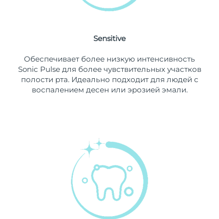
11/08/2026
Ожидаемая дата доставки
Нидерланды
10/08/2026
Sensitive
Ожидаемая дата доставки
Новая Зеландия
Обеспечивает более низкую интенсивность
10/08/2026
Sonic Pulse для более чувствительных участков
полости рта. Идеально подходит для людей с
Ожидаемая дата доставки
Норвегия
воспалением десен или эрозией эмали.
10/08/2026
Ожидаемая дата доставки
Оман
13/08/2026
Ожидаемая дата доставки
Филиппины
13/08/2026
Ожидаемая дата доставки
Польша
11/08/2026
Ожидаемая дата доставки
Португалия
10/08/2026