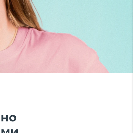
ено
ми.