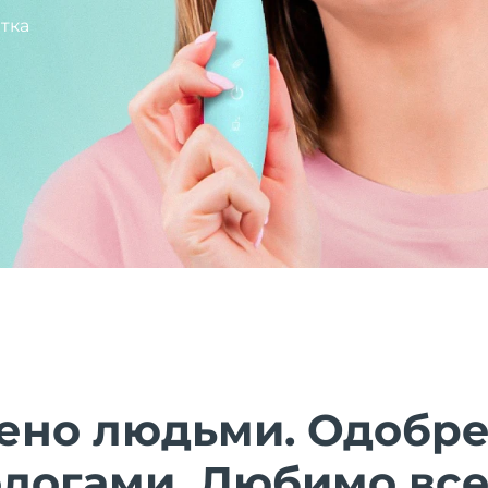
тка
ено людьми. Одобр
ологами. Любимо все