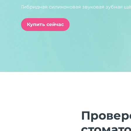
Гибридная силиконовая звуковая зубная щё
issa™ Teeth Whitening Set
Купить сейчас
FAQ™ Dual LED Panel
ПОДАРКИ И НАБОРЫ
Специальные
предложения
БЕСТСЕЛЛЕРЫ
Провер
стомат