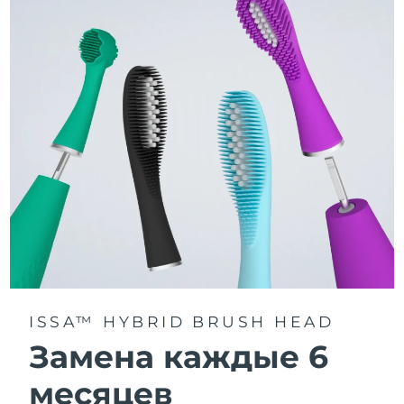
3 режима чистки: Deep Clean, Whitening и Sensitive.
Технология Sonic Pulse обеспечивает 11 000
пульсаций в минуту для глубокого и бережного
очищения всей полости рта.
Получите доступ к индивидуальным режимам
чистки через приложение FOREO For You.
ISSA™ HYBRID BRUSH HEAD
Замена каждые 6
месяцев