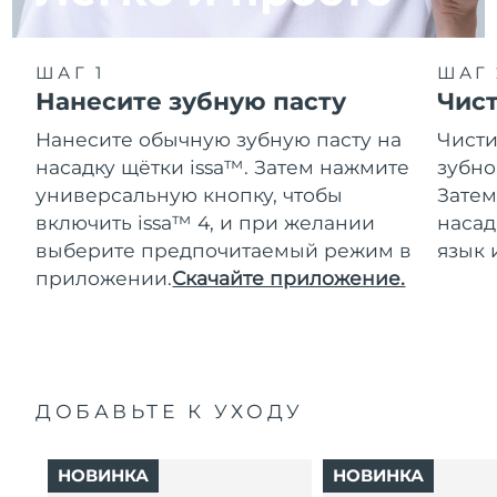
ШАГ 1
ШАГ 
Нанесите зубную пасту
Чис
Нанесите обычную зубную пасту на
Чисти
насадку щётки issa™. Затем нажмите
зубно
универсальную кнопку, чтобы
Затем
включить issa™ 4, и при желании
насад
выберите предпочитаемый режим в
язык 
приложении.
Скачайте приложение.
ДОБАВЬТЕ К УХОДУ
НОВИНКА
НОВИНКА