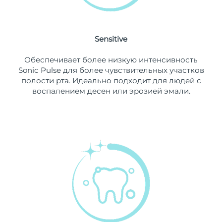
8/10/26
Ожидаемая дата доставки
Нидерланды
8/9/26
Sensitive
Ожидаемая дата доставки
Новая Зеландия
Обеспечивает более низкую интенсивность
8/9/26
Sonic Pulse для более чувствительных участков
полости рта. Идеально подходит для людей с
Ожидаемая дата доставки
Норвегия
воспалением десен или эрозией эмали.
8/9/26
Ожидаемая дата доставки
Оман
8/12/26
Ожидаемая дата доставки
Филиппины
8/12/26
Ожидаемая дата доставки
Польша
8/10/26
Ожидаемая дата доставки
Португалия
8/9/26