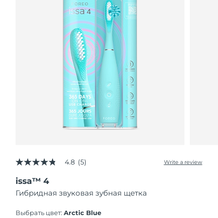
4.8
(5)
Write a review
4.8
out
issa™ 4
of
5
Гибридная звуковая зубная щетка
stars,
average
rating
Выбрать цвет:
Arctic Blue