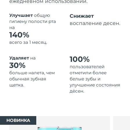
ежедневном использовании.
Ожидаемая дата доставки
Таиланд
8/13/26
Улучшает
общую
Снижает
гигиену полости рта
воспаление десен.
Ожидаемая дата доставки
на
Турция
8/10/26
140%
всего за 1 месяц.
Ожидаемая дата доставки
ОАЭ
8/10/26
100%
Удаляет
на
Ожидаемая дата доставки
30%
Великобритания
пользователей
8/9/26
больше налета, чем
отметили более
обычная зубная
белые зубы и
Соединенные
Ожидаемая дата доставки
щетка.
улучшение состояния
Штаты
8/10/26
дёсен.
Ожидаемая дата доставки
Узбекистан
8/14/26
Ожидаемая дата доставки
Вьетнам
НОВИНКА
8/15/26