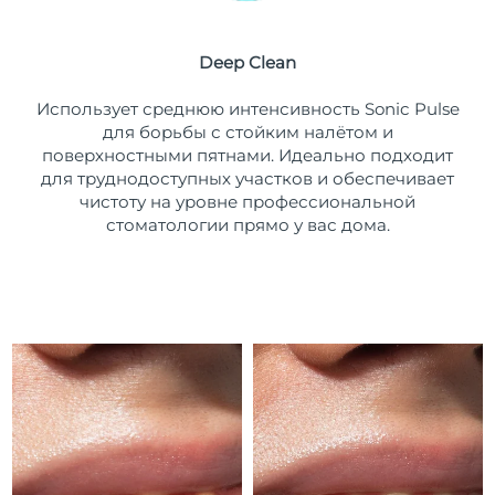
Ожидаемая дата доставки
Пуэрто-Рико
8/11/26
Deep Clean
Ожидаемая дата доставки
Катар
Использует среднюю интенсивность Sonic Pulse
8/10/26
для борьбы с стойким налётом и
поверхностными пятнами. Идеально подходит
Ожидаемая дата доставки
Реюньон
8/14/26
для труднодоступных участков и обеспечивает
чистоту на уровне профессиональной
Ожидаемая дата доставки
стоматологии прямо у вас дома.
Румыния
8/9/26
Ожидаемая дата доставки
Россия
8/17/26
Ожидаемая дата доставки
Саудовская Аравия
8/10/26
Ожидаемая дата доставки
Сингапур
8/11/26
Ожидаемая дата доставки