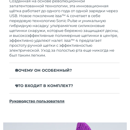
покупки с продуктом возникнут проблемы,
Созданная на основе революционной
FOREO заменит его бесплатно.
запатентованной технологии, эта инновационная
щётка работает до одного года от одной зарядки через
USB. Новое поколение issa™ 4 сочетает в себе
передовую технологию Sonic Pulse и уникальную
гибридную насадку: ультрамягкие силиконовые
щетинки снаружи, которые бережно защищают десны,
и высокоэффективные полимерные щетинки в центре,
эффективно удаляют налет. issa™ 4 предлагает
простоту ручной щетки с эффективностью
электрической. Уход за полостью рта еще никогда не
был таким легким.
ПОЧЕМУ ОН ОСОБЕННЫЙ?
Клинически доказано, что общая гигиена полости
рта улучшается на 140% всего за 1 месяц.
ЧТО ВХОДИТ В КОМПЛЕКТ?
Клинически доказано, что issa™ 4 удаляет на 30%
issa™ 4
больше налета, чем обычная ручная зубная щетка.
Руководство пользователя
Кабель для зарядки USB
Клинически доказано, что issa™ 4 снижает
воспаление десен и 100% участников отметили
Чехол для путешествий
более белые зубы
Инструкция по быстрой настройке
Гибридная насадка служит в 2 раза дольше -
Инструкция пользователя issa™
требуется замена всего 1 раз в 6 месяцев.