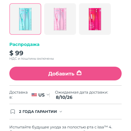
value.
Read
5
Reviews.
Same
page
link.
Распродажа
$ 99
НДС и пошлины включены
Добавить
Ожидаемая дата доставки:
Доставка
US
8/10/26
в:
2 ГОДА ГАРАНТИИ
Заказ на сайте автоматически покрывается
полным гарантийным обслуживанием FOREO.
Это означает, что если в течение 2-х лет со дня
Испытайте будущее ухода за полостью рта с issa™ 4.