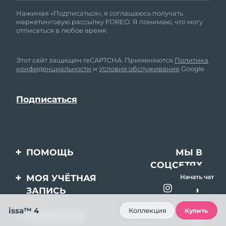
Нажимая «Подписаться», я соглашаюсь получать
маркетинговую рассылку FOREO. Я понимаю, что могу
отписаться в любое время.
Этот сайт защищен reCAPTCHA. Применяются
Политика
конфиденциальности
и
Условия обслуживания
Google.
ПОМОЩЬ
МЫ В
СОЦСЕТЯХ
Свяжитесь с нами
МОЯ УЧЁТНАЯ
Начать чат
ЗАПИСЬ
Заказ и доставка
issa™ 4
Регистрация продукта
Гарантия и возврат
Коллекция
Купить
КОМПАНИЯ