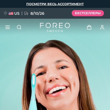
Перейти
ПОСМОТРИ ВЕСЬ АССОРТИМЕНТ
к
основному
содержанию
US
8/10/26
БЕСТСЕЛЛЕРЫ
НОВИНКА
Войти
Язык
BREAKING NEWS
Профиль пользователя
English
Deutsch
Español
Мои приборы
FAQ™ Pure Beauty-Tech Elixir
Français
Italiano
Português
Мои заказы
Polski
Svenska
Русский
Türkçe
简体中文
繁體中文
Мои адреса
issa™ Teeth Whitening Set
Мои подписки