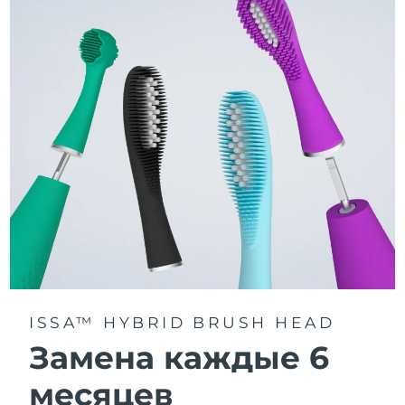
3 режима чистки: Deep Clean, Whitening и Sensitive.
Технология Sonic Pulse обеспечивает 11 000
пульсаций в минуту для глубокого и бережного
очищения всей полости рта.
Получите доступ к индивидуальным режимам
чистки через приложение FOREO For You.
ISSA™ HYBRID BRUSH HEAD
Замена каждые 6
месяцев