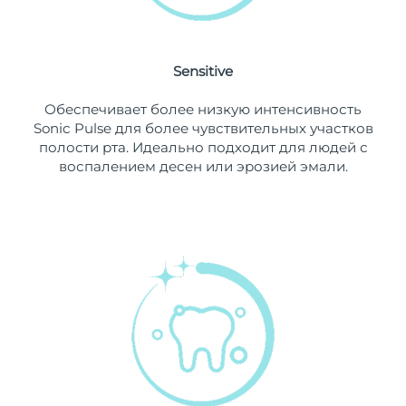
11/08/2026
Ожидаемая дата доставки
Нидерланды
10/08/2026
Sensitive
Ожидаемая дата доставки
Новая Зеландия
Обеспечивает более низкую интенсивность
10/08/2026
Sonic Pulse для более чувствительных участков
полости рта. Идеально подходит для людей с
Ожидаемая дата доставки
Норвегия
воспалением десен или эрозией эмали.
10/08/2026
Ожидаемая дата доставки
Оман
13/08/2026
Ожидаемая дата доставки
Филиппины
13/08/2026
Ожидаемая дата доставки
Польша
11/08/2026
Ожидаемая дата доставки
Португалия
10/08/2026