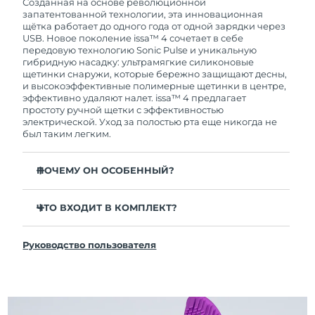
покупки с продуктом возникнут проблемы,
Созданная на основе революционной
FOREO заменит его бесплатно.
запатентованной технологии, эта инновационная
щётка работает до одного года от одной зарядки через
USB. Новое поколение issa™ 4 сочетает в себе
передовую технологию Sonic Pulse и уникальную
гибридную насадку: ультрамягкие силиконовые
щетинки снаружи, которые бережно защищают десны,
и высокоэффективные полимерные щетинки в центре,
эффективно удаляют налет. issa™ 4 предлагает
простоту ручной щетки с эффективностью
электрической. Уход за полостью рта еще никогда не
был таким легким.
ПОЧЕМУ ОН ОСОБЕННЫЙ?
Клинически доказано, что общая гигиена полости
рта улучшается на 140% всего за 1 месяц.
ЧТО ВХОДИТ В КОМПЛЕКТ?
Клинически доказано, что issa™ 4 удаляет на 30%
issa™ 4
больше налета, чем обычная ручная зубная щетка.
Руководство пользователя
Кабель для зарядки USB
Клинически доказано, что issa™ 4 снижает
воспаление десен и 100% участников отметили
Чехол для путешествий
более белые зубы
Инструкция по быстрой настройке
Гибридная насадка служит в 2 раза дольше -
Инструкция пользователя issa™
требуется замена всего 1 раз в 6 месяцев.