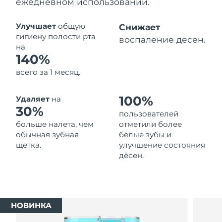
ежедневном использовании.
Ожидаемая дата доставки
Таиланд
14/08/2026
Улучшает
общую
Снижает
гигиену полости рта
воспаление десен.
Ожидаемая дата доставки
на
Турция
11/08/2026
140%
всего за 1 месяц.
Ожидаемая дата доставки
ОАЭ
11/08/2026
100%
Удаляет
на
Ожидаемая дата доставки
30%
Великобритания
пользователей
10/08/2026
больше налета, чем
отметили более
обычная зубная
белые зубы и
Соединенные
Ожидаемая дата доставки
щетка.
улучшение состояния
Штаты
11/08/2026
дёсен.
Ожидаемая дата доставки
Узбекистан
15/08/2026
Ожидаемая дата доставки
Вьетнам
НОВИНКА
16/08/2026