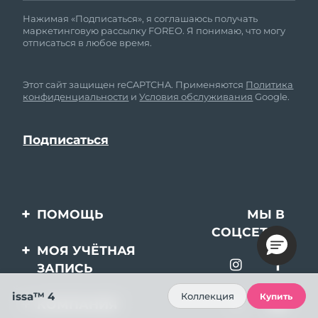
Нажимая «Подписаться», я соглашаюсь получать
маркетинговую рассылку FOREO. Я понимаю, что могу
отписаться в любое время.
Этот сайт защищен reCAPTCHA. Применяются
Политика
конфиденциальности
и
Условия обслуживания
Google.
ПОМОЩЬ
МЫ В
СОЦСЕТЯХ
Свяжитесь с нами
МОЯ УЧЁТНАЯ
ЗАПИСЬ
Заказ и доставка
issa™ 4
Регистрация продукта
Гарантия и возврат
Коллекция
Купить
КОМПАНИЯ