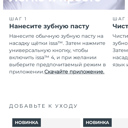
ШАГ 1
ШАГ 
Нанесите зубную пасту
Чис
Нанесите обычную зубную пасту на
Чисти
насадку щётки issa™. Затем нажмите
зубно
универсальную кнопку, чтобы
Затем
включить issa™ 4, и при желании
насад
выберите предпочитаемый режим в
язык 
приложении.
Скачайте приложение.
ДОБАВЬТЕ К УХОДУ
НОВИНКА
НОВИНКА