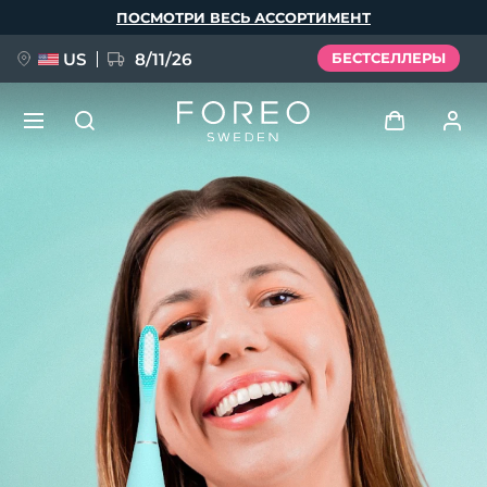
Перейти
ПОСМОТРИ ВЕСЬ АССОРТИМЕНТ
к
основному
содержанию
US
8/11/26
БЕСТСЕЛЛЕРЫ
НОВИНКА
Войти
Язык
BREAKING NEWS
Профиль пользователя
English
Deutsch
Español
Мои приборы
FAQ™ Pure Beauty-Tech Elixir
Français
Italiano
Português
Мои заказы
Polski
Svenska
Русский
Türkçe
简体中文
繁體中文
Мои адреса
issa™ Teeth Whitening Set
Мои подписки