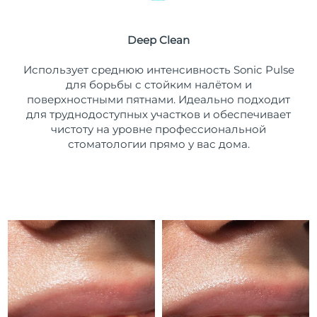
Ожидаемая дата доставки
Пуэрто-Рико
12/08/2026
Deep Clean
Ожидаемая дата доставки
Катар
Использует среднюю интенсивность Sonic Pulse
11/08/2026
для борьбы с стойким налётом и
поверхностными пятнами. Идеально подходит
Ожидаемая дата доставки
Реюньон
15/08/2026
для труднодоступных участков и обеспечивает
чистоту на уровне профессиональной
Ожидаемая дата доставки
стоматологии прямо у вас дома.
Румыния
10/08/2026
Ожидаемая дата доставки
Россия
18/08/2026
Ожидаемая дата доставки
Саудовская Аравия
11/08/2026
Ожидаемая дата доставки
Сингапур
12/08/2026
Ожидаемая дата доставки