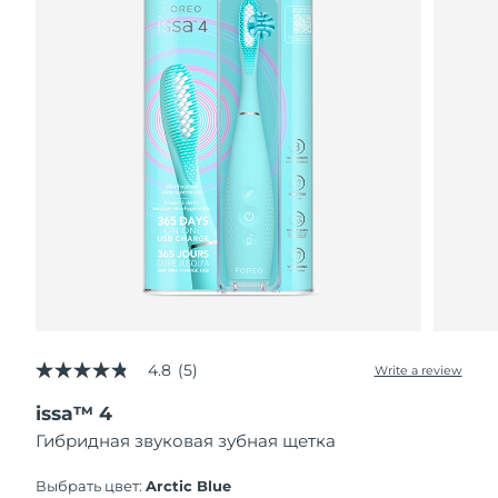
4.8
(5)
Write a review
4.8
out
issa™ 4
of
5
Гибридная звуковая зубная щетка
stars,
average
rating
Выбрать цвет:
Arctic Blue