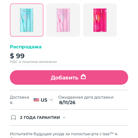
value.
Read
5
Reviews.
Same
page
link.
Распродажа
$ 99
НДС и пошлины включены
Добавить
Ожидаемая дата доставки:
Доставка
US
8/11/26
в:
2 ГОДА ГАРАНТИИ
Заказ на сайте автоматически покрывается
полным гарантийным обслуживанием FOREO.
Это означает, что если в течение 2-х лет со дня
Испытайте будущее ухода за полостью рта с issa™ 4.