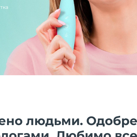
тка
ено людьми. Одобр
ологами. Любимо все