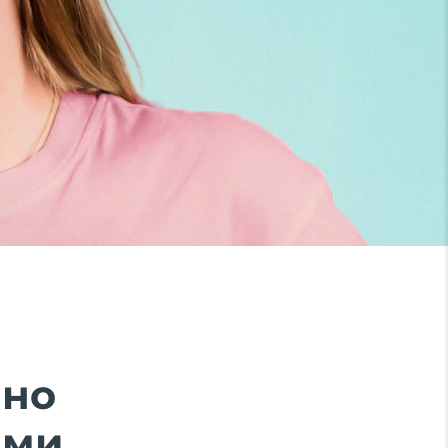
ено
ми.