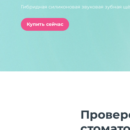
Гибридная силиконовая звуковая зубная щё
issa™ Teeth Whitening Set
Купить сейчас
FAQ™ Dual LED Panel
ПОДАРКИ И НАБОРЫ
Специальные
предложения
БЕСТСЕЛЛЕРЫ
Провер
стомат