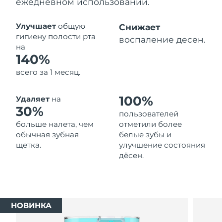
ежедневном использовании.
Ожидаемая дата доставки
Таиланд
13/8/26
Улучшает
общую
Снижает
гигиену полости рта
воспаление десен.
Ожидаемая дата доставки
на
Турция
10/8/26
140%
всего за 1 месяц.
Ожидаемая дата доставки
ОАЭ
10/8/26
100%
Удаляет
на
Ожидаемая дата доставки
30%
Великобритания
пользователей
9/8/26
больше налета, чем
отметили более
обычная зубная
белые зубы и
Соединенные
Ожидаемая дата доставки
щетка.
улучшение состояния
Штаты
10/8/26
дёсен.
Ожидаемая дата доставки
Узбекистан
14/8/26
Ожидаемая дата доставки
Вьетнам
НОВИНКА
15/8/26