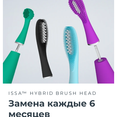
3 режима чистки: Deep Clean, Whitening и Sensitive.
Технология Sonic Pulse обеспечивает 11 000
пульсаций в минуту для глубокого и бережного
очищения всей полости рта.
Получите доступ к индивидуальным режимам
чистки через приложение FOREO For You.
ISSA™ HYBRID BRUSH HEAD
Замена каждые 6
месяцев