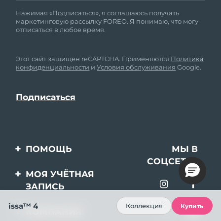
Нажимая «Подписаться», я соглашаюсь получать
маркетинговую рассылку FOREO. Я понимаю, что могу
отписаться в любое время.
Этот сайт защищен reCAPTCHA. Применяются
Политика
конфиденциальности
и
Условия обслуживания
Google.
ПОМОЩЬ
МЫ В
СОЦСЕТЯХ
Свяжитесь с нами
МОЯ УЧЁТНАЯ
ЗАПИСЬ
Заказ и доставка
issa™ 4
Регистрация продукта
Гарантия и возврат
Коллекция
Купить
КОМПАНИЯ