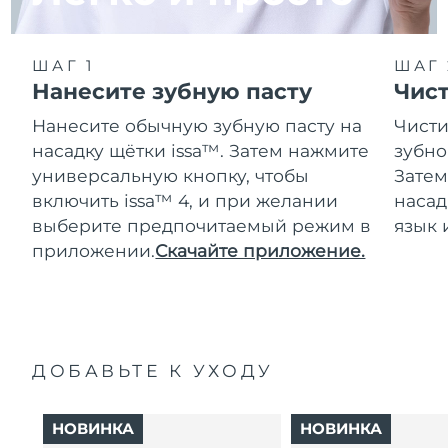
ШАГ 1
ШАГ 
Нанесите зубную пасту
Чис
Нанесите обычную зубную пасту на
Чисти
насадку щётки issa™. Затем нажмите
зубно
универсальную кнопку, чтобы
Затем
включить issa™ 4, и при желании
насад
выберите предпочитаемый режим в
язык 
приложении.
Скачайте приложение.
ДОБАВЬТЕ К УХОДУ
НОВИНКА
НОВИНКА