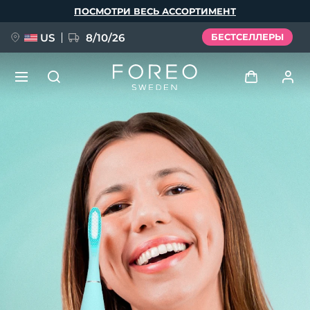
Перейти
ПОСМОТРИ ВЕСЬ АССОРТИМЕНТ
к
основному
содержанию
US
8/10/26
БЕСТСЕЛЛЕРЫ
НОВИНКА
Войти
Язык
BREAKING NEWS
Профиль пользователя
English
Deutsch
Español
Мои приборы
FAQ™ Pure Beauty-Tech Elixir
Français
Italiano
Português
Мои заказы
Polski
Svenska
Русский
Türkçe
简体中文
繁體中文
Мои адреса
issa™ Teeth Whitening Set
Мои подписки