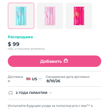
value.
Read
5
Reviews.
Same
page
link.
Распродажа
$ 99
НДС и пошлины включены
Добавить
Ожидаемая дата доставки:
Доставка
US
8/10/26
в:
2 ГОДА ГАРАНТИИ
Заказ на сайте автоматически покрывается
полным гарантийным обслуживанием FOREO.
Это означает, что если в течение 2-х лет со дня
Испытайте будущее ухода за полостью рта с issa™ 4.