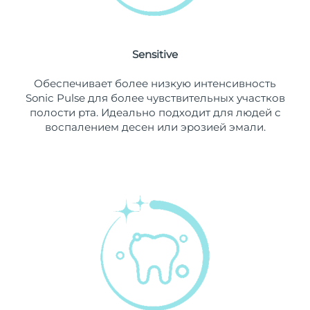
10/8/26
Ожидаемая дата доставки
Нидерланды
9/8/26
Sensitive
Ожидаемая дата доставки
Новая Зеландия
Обеспечивает более низкую интенсивность
9/8/26
Sonic Pulse для более чувствительных участков
полости рта. Идеально подходит для людей с
Ожидаемая дата доставки
Норвегия
воспалением десен или эрозией эмали.
9/8/26
Ожидаемая дата доставки
Оман
12/8/26
Ожидаемая дата доставки
Филиппины
12/8/26
Ожидаемая дата доставки
Польша
10/8/26
Ожидаемая дата доставки
Португалия
9/8/26