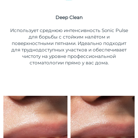
Ожидаемая дата доставки
Пуэрто-Рико
11/8/26
Deep Clean
Ожидаемая дата доставки
Катар
Использует среднюю интенсивность Sonic Pulse
10/8/26
для борьбы с стойким налётом и
поверхностными пятнами. Идеально подходит
Ожидаемая дата доставки
Реюньон
14/8/26
для труднодоступных участков и обеспечивает
чистоту на уровне профессиональной
Ожидаемая дата доставки
стоматологии прямо у вас дома.
Румыния
9/8/26
Ожидаемая дата доставки
Россия
17/8/26
Ожидаемая дата доставки
Саудовская Аравия
10/8/26
Ожидаемая дата доставки
Сингапур
11/8/26
Ожидаемая дата доставки