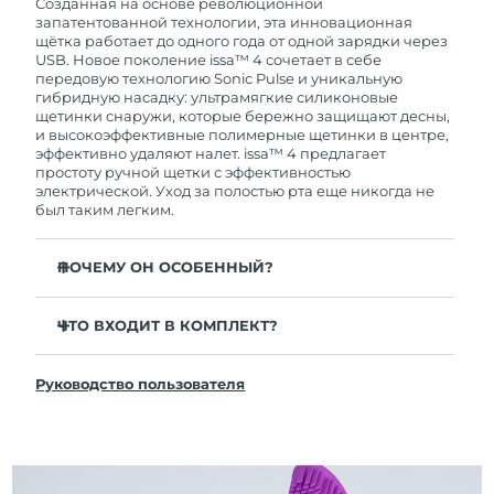
покупки с продуктом возникнут проблемы,
Созданная на основе революционной
FOREO заменит его бесплатно.
запатентованной технологии, эта инновационная
щётка работает до одного года от одной зарядки через
USB. Новое поколение issa™ 4 сочетает в себе
передовую технологию Sonic Pulse и уникальную
гибридную насадку: ультрамягкие силиконовые
щетинки снаружи, которые бережно защищают десны,
и высокоэффективные полимерные щетинки в центре,
эффективно удаляют налет. issa™ 4 предлагает
простоту ручной щетки с эффективностью
электрической. Уход за полостью рта еще никогда не
был таким легким.
ПОЧЕМУ ОН ОСОБЕННЫЙ?
Клинически доказано, что общая гигиена полости
рта улучшается на 140% всего за 1 месяц.
ЧТО ВХОДИТ В КОМПЛЕКТ?
Клинически доказано, что issa™ 4 удаляет на 30%
issa™ 4
больше налета, чем обычная ручная зубная щетка.
Руководство пользователя
Кабель для зарядки USB
Клинически доказано, что issa™ 4 снижает
воспаление десен и 100% участников отметили
Чехол для путешествий
более белые зубы
Инструкция по быстрой настройке
Гибридная насадка служит в 2 раза дольше -
Инструкция пользователя issa™
требуется замена всего 1 раз в 6 месяцев.