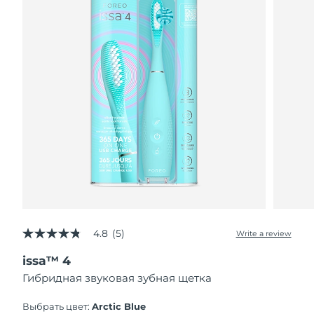
4.8
(5)
Write a review
4.8
out
issa™ 4
of
5
Гибридная звуковая зубная щетка
stars,
average
rating
Выбрать цвет:
Arctic Blue