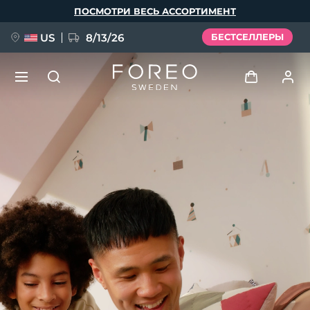
Перейти
ПОСМОТРИ ВЕСЬ АССОРТИМЕНТ
к
основному
содержанию
US
8/13/26
БЕСТСЕЛЛЕРЫ
НОВИНКА
Войти
Язык
BREAKING NEWS
Профиль пользователя
English
Deutsch
Español
Мои приборы
FAQ™ Pure Beauty-Tech Elixir
Français
Italiano
Português
Мои заказы
Polski
Svenska
Русский
Türkçe
简体中文
繁體中文
Мои адреса
issa™ Teeth Whitening Set
Мои подписки