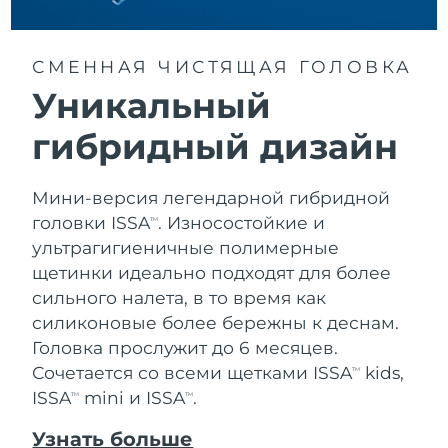
Словакия
8/12/26
Ожидаемая дата доставки
Словения
СМЕННАЯ ЧИСТЯЩАЯ ГОЛОВКА
8/12/26
Уникальный
Южно-Африканская
Ожидаемая дата доставки
Республика
8/20/26
гибридный дизайн
Ожидаемая дата доставки
Республика Корея
Мини-версия легендарной гибридной
8/14/26
головки ISSA
. Износостойкие и
TM
Ожидаемая дата доставки
ультрагигиеничные полимерные
Испания
8/12/26
щетинки идеально подходят для более
сильного налета, в то время как
Ожидаемая дата доставки
Швеция
8/12/26
силиконовые более бережны к деснам.
Головка прослужит до 6 месяцев.
Ожидаемая дата доставки
Швейцария
Сочетается со всеми щетками ISSA
kids,
TM
8/12/26
ISSA
mini и ISSA
.
TM
TM
Ожидаемая дата доставки
Тайвань
Узнать больше
8/17/26