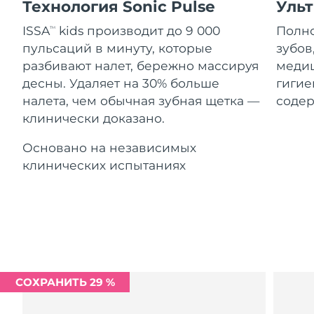
Advanced pore care essentials
Технология Sonic Pulse
Уль
For healthy hair
Ожидаемая дата доставки
18% PAP
Гибралтар
Косметика
Для мужчин
8/16/26
ISSA
kids производит до 9 000
Полно
TM
пульсаций в минуту, которые
зубов
Ожидаемая дата доставки
Греция
8/12/26
разбивают налет, бережно массируя
медиц
десны. Удаляет на 30% больше
гигие
Ожидаемая дата доставки
Гонконг (САР)
налета, чем обычная зубная щетка —
содер
8/13/26
Купить
клинически доказано.
Ожидаемая дата доставки
Венгрия
Основано на независимых
8/12/26
клинических испытаниях
FOREO APP
Ожидаемая дата доставки
Исландия
8/13/26
ПОДРОБНЕЕ
Ожидаемая дата доставки
Индонезия
8/10/26
Ожидаемая дата доставки
Ирландия
8/12/26
СОХРАНИТЬ 29 %
Ожидаемая дата доставки
о-в Мэн