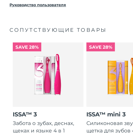
8/13/26
FOREO заменит его бесплатно.
Руководство пользователя
Ожидаемая дата доставки
Нидерланды
8/12/26
СОПУТСТВУЮЩИЕ ТОВАРЫ
Ожидаемая дата доставки
Новая Зеландия
8/12/26
SAVE 28%
SAVE 28%
Ожидаемая дата доставки
Норвегия
8/12/26
Ожидаемая дата доставки
Оман
8/15/26
Ожидаемая дата доставки
Филиппины
8/15/26
Ожидаемая дата доставки
Польша
8/13/26
ISSA™ 3
ISSA™ mini 3
Ожидаемая дата доставки
Забота о зубах, деснах,
Силиконовая зв
Португалия
8/12/26
щеках и языке 4 в 1
щетка для зубов 4