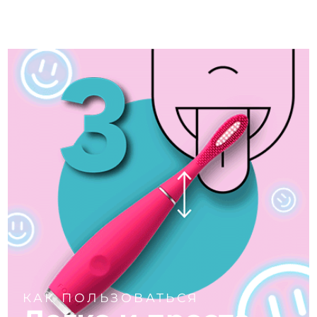
Ожидаемая дата доставки
Таиланд
8/16/26
Ожидаемая дата доставки
Турция
8/13/26
Ожидаемая дата доставки
ОАЭ
8/13/26
Ожидаемая дата доставки
Великобритания
8/12/26
Соединенные
Ожидаемая дата доставки
Штаты
8/13/26
Ожидаемая дата доставки
Узбекистан
8/17/26
Ожидаемая дата доставки
Вьетнам
8/18/26
КАК ПОЛЬЗОВАТЬСЯ