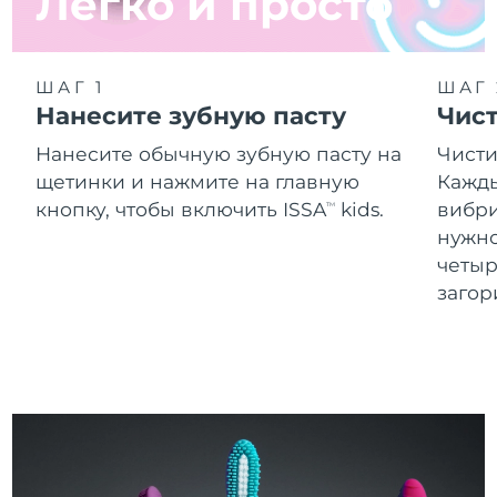
Легко и просто
ШАГ 1
ШАГ 
Нанесите зубную пасту
Чист
Нанесите обычную зубную пасту на
Чисти
щетинки и нажмите на главную
Кажды
кнопку, чтобы включить ISSA
kids.
вибри
TM
нужно
четыр
загор