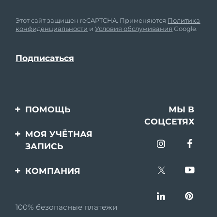
Этот сайт защищен reCAPTCHA. Применяются
Политика
конфиденциальности
и
Условия обслуживания
Google.
ПОМОЩЬ
МЫ В
СОЦСЕТЯХ
Свяжитесь с нами
МОЯ УЧЁТНАЯ
ЗАПИСЬ
Заказ и доставка
Регистрация продукта
Гарантия и возврат
КОМПАНИЯ
Поддержка
Вопросы и ответы
О FOREO
Информация о
100% безопасные платежи
Партнерская
батарее