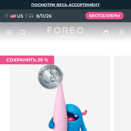
Перейти
ПОСМОТРИ ВЕСЬ АССОРТИМЕНТ
к
основному
содержанию
US
8/11/26
БЕСТСЕЛЛЕРЫ
НОВИНКА
Войти
СОХРАНИТЬ 29 %
Язык
BREAKING NEWS
Профиль пользователя
English
Deutsch
Español
Мои приборы
FAQ™ Pure Beauty-Tech Elixir
Français
Italiano
Português
Мои заказы
Polski
Svenska
Русский
Türkçe
简体中文
繁體中文
Мои адреса
issa™ Teeth Whitening Set
Мои подписки