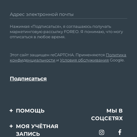
Адрес электронной почты
Нажимая «Подписаться», я соглашаюсь получать
маркетинговую рассылку FOREO. Я понимаю, что могу
отписаться в любое время.
Этот сайт защищен reCAPTCHA. Применяются
Политика
конфиденциальности
и
Условия обслуживания
Google.
ПОМОЩЬ
МЫ В
СОЦСЕТЯХ
Свяжитесь с нами
МОЯ УЧЁТНАЯ
ЗАПИСЬ
Заказ и доставка