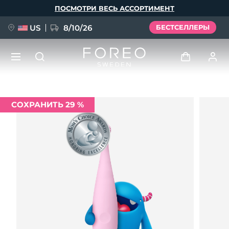
Перейти
ПОСМОТРИ ВЕСЬ АССОРТИМЕНТ
к
основному
содержанию
US
8/10/26
БЕСТСЕЛЛЕРЫ
НОВИНКА
Войти
СОХРАНИТЬ 29 %
Язык
BREAKING NEWS
Профиль пользователя
English
Deutsch
Español
Мои приборы
FAQ™ Pure Beauty-Tech Elixir
Français
Italiano
Português
Мои заказы
Polski
Svenska
Русский
Türkçe
简体中文
繁體中文
Мои адреса
issa™ Teeth Whitening Set
Мои подписки