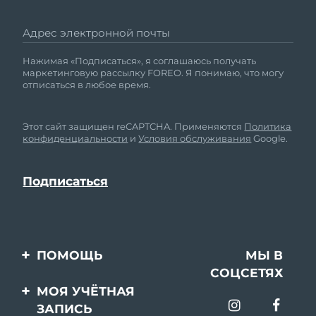
Адрес электронной почты
Нажимая «Подписаться», я соглашаюсь получать
маркетинговую рассылку FOREO. Я понимаю, что могу
отписаться в любое время.
Этот сайт защищен reCAPTCHA. Применяются
Политика
конфиденциальности
и
Условия обслуживания
Google.
ПОМОЩЬ
МЫ В
СОЦСЕТЯХ
Свяжитесь с нами
МОЯ УЧЁТНАЯ
ЗАПИСЬ
Заказ и доставка