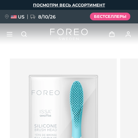
Перейти
ПОСМОТРИ ВЕСЬ АССОРТИМЕНТ
к
основному
содержанию
US
8/10/26
БЕСТСЕЛЛЕРЫ
НОВИНКА
Войти
Язык
BREAKING NEWS
Профиль пользователя
English
Deutsch
Español
Мои приборы
FAQ™ Pure Beauty-Tech Elixir
Français
Italiano
Português
Мои заказы
Polski
Svenska
Русский
Türkçe
简体中文
繁體中文
Мои адреса
issa™ Teeth Whitening Set
Мои подписки