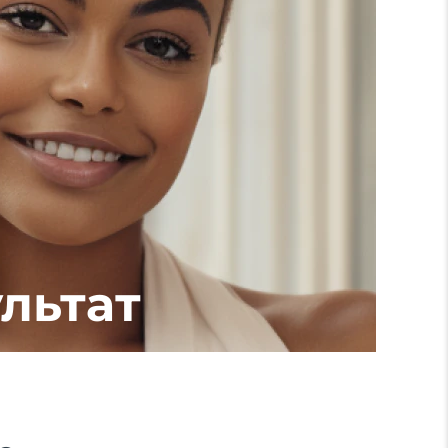
льтат