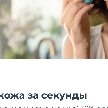
кожа за секунды
я носа и инструменты для чистки пор? KIWI™ приде