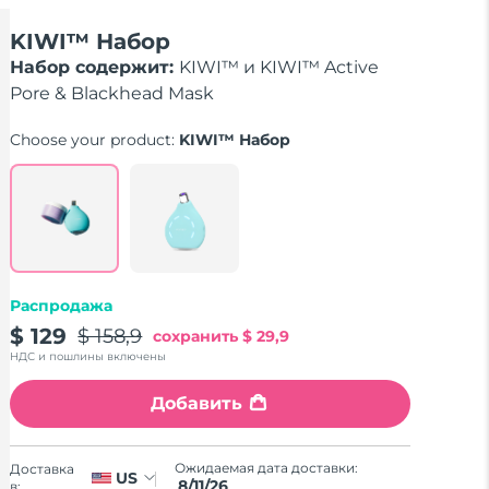
KIWI™ Набор
Набор содержит:
KIWI™ и KIWI™ Active
Pore & Blackhead Mask
Choose your product:
KIWI™ Набор
Распродажа
$ 129
$ 158,9
сохранить
$ 29,9
НДС и пошлины включены
Добавить
Ожидаемая дата доставки:
Доставка
US
8/11/26
в: