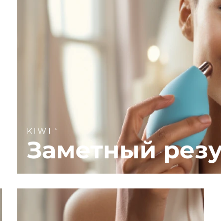
KIWI
TM
Заметный резу