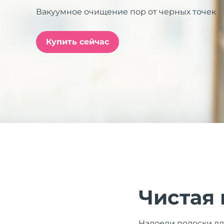
Вакуумное очищение пор от черных точек
issa™ Teeth Whitening Set
Купить сейчас
FAQ™ Dual LED Panel
ПОДАРКИ И НАБОРЫ
Специальные
предложения
БЕСТСЕЛЛЕРЫ
Чистая 
Надоели полоски дл