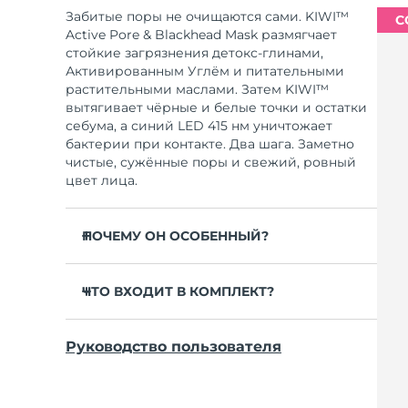
Забитые поры не очищаются сами. KIWI™
С
Active Pore & Blackhead Mask размягчает
стойкие загрязнения детокс-глинами,
Активированным Углём и питательными
растительными маслами. Затем KIWI™
вытягивает чёрные и белые точки и остатки
себума, а синий LED 415 нм уничтожает
бактерии при контакте. Два шага. Заметно
чистые, сужённые поры и свежий, ровный
цвет лица.
ПОЧЕМУ ОН ОСОБЕННЫЙ?
Детокс-глины и Активированный Уголь
вытягивают себум, бактерии и грязь ещё
ЧТО ВХОДИТ В КОМПЛЕКТ?
до экстракции.
KIWI™
Масла Жожоба, Мидоуфоам и Баобаба
Руководство пользователя
размягчают пробки в порах для лёгкого и
KIWI™ Active Pore & Blackhead Mask
безболезненного отсоса.
Зарядный кабель USB
Успокаивающий Cica снимает
Краткое руководство