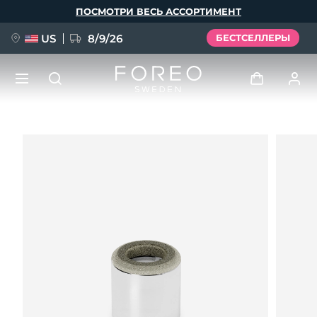
Перейти
ПОСМОТРИ ВЕСЬ АССОРТИМЕНТ
к
основному
содержанию
US
8/9/26
БЕСТСЕЛЛЕРЫ
НОВИНКА
Войти
Язык
BREAKING NEWS
Профиль пользователя
English
Deutsch
Español
Мои приборы
FAQ™ Pure Beauty-Tech Elixir
Français
Italiano
Português
Мои заказы
Polski
Svenska
Русский
Türkçe
简体中文
繁體中文
Мои адреса
issa™ Teeth Whitening Set
Мои подписки