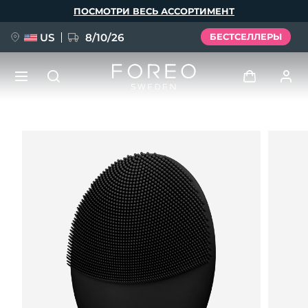
Перейти
ПОСМОТРИ ВЕСЬ АССОРТИМЕНТ
к
основному
содержанию
US
8/10/26
БЕСТСЕЛЛЕРЫ
НОВИНКА
Войти
Язык
BREAKING NEWS
Профиль пользователя
English
Deutsch
Español
Мои приборы
FAQ™ Pure Beauty-Tech Elixir
Français
Italiano
Português
Мои заказы
Polski
Svenska
Русский
Türkçe
简体中文
繁體中文
Мои адреса
issa™ Teeth Whitening Set
Мои подписки