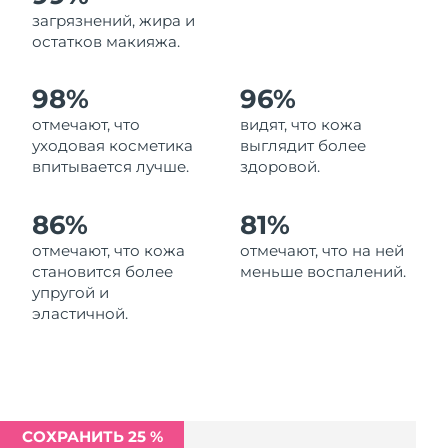
Ожидаемая дата доставки
загрязнений, жира и
Ливан
12/08/2026
остатков макияжа.
Ожидаемая дата доставки
Литва
98%
96%
11/08/2026
отмечают, что
видят, что кожа
Ожидаемая дата доставки
Люксембург
уходовая косметика
выглядит более
11/08/2026
впитывается лучше.
здоровой.
Ожидаемая дата доставки
Макао (САР)
13/08/2026
86%
81%
отмечают, что кожа
отмечают, что на ней
Ожидаемая дата доставки
Малайзия
становится более
меньше воспалений.
14/08/2026
упругой и
эластичной.
Ожидаемая дата доставки
Мальта
11/08/2026
Ожидаемая дата доставки
Мексика
15/08/2026
СОХРАНИТЬ 25 %
Ожидаемая дата доставки
Монако