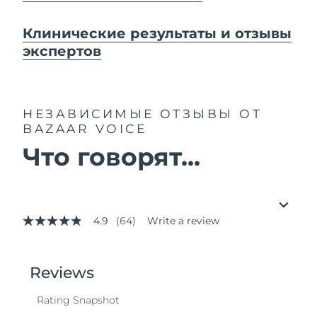
Клинические результаты и отзывы
экспертов
НЕЗАВИСИМЫЕ ОТЗЫВЫ
ОТ
BAZAAR VOICE
Что говорят...
4.9
(64)
Write a review
4.9
out
of
5
stars,
average
rating
value.
Read