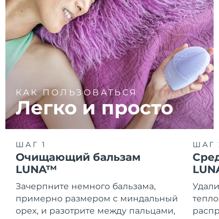
КАК ПОЛЬЗОВАТЬСЯ
Легко и просто
ШАГ 1
ШАГ 
Очищающий бальзам
Сре
LUNA™
LUN
Зачерпните немного бальзама,
Удали
примерно размером с миндальный
тепло
орех, и разотрите между пальцами,
распр