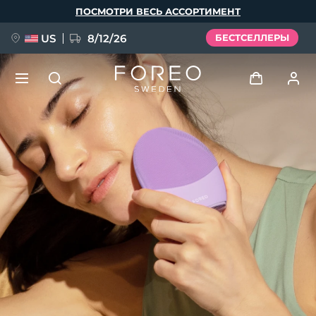
Перейти
ПОСМОТРИ ВЕСЬ АССОРТИМЕНТ
к
основному
содержанию
US
8/12/26
БЕСТСЕЛЛЕРЫ
НОВИНКА
Войти
Язык
BREAKING NEWS
Профиль пользователя
English
Deutsch
Español
Мои приборы
FAQ™ Pure Beauty-Tech Elixir
Français
Italiano
Português
Мои заказы
Polski
Svenska
Русский
Türkçe
简体中文
繁體中文
Мои адреса
issa™ Teeth Whitening Set
Мои подписки