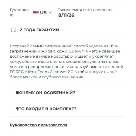
Словакия
11/08/2026
Ожидаемая дата доставки:
Доставка
US
8/11/26
в:
Ожидаемая дата доставки
Словения
11/08/2026
2 ГОДА ГАРАНТИИ
Южно-Африканская
Заказ на сайте автоматически покрывается
Ожидаемая дата доставки
полным гарантийным обслуживанием FOREO.
Республика
19/08/2026
Это означает, что если в течение 2-х лет со дня
Встречай самый гигиеничный способ удаления 99%
покупки с продуктом возникнут проблемы,
загрязнений и жира с кожи. LUNA™ 4 – это новейшее
Ожидаемая дата доставки
FOREO заменит его бесплатно.
достижение в мире красоты: очищает и укрепляет
Республика Корея
13/08/2026
кожу, обеспечивая впечатляющие результаты прямо
дома и в рекордные сроки. Используй вместе с пенкой
FOREO Micro-Foam Cleanser 2.0, чтобы получить ещё
Ожидаемая дата доставки
Испания
более мягкое и глубокое очищение.
11/08/2026
Ожидаемая дата доставки
ПОЧЕМУ ОН ОСОБЕННЫЙ?
Швеция
11/08/2026
96% пользователей отмечают более здоровый вид
кожи. 81% замечают уменьшение высыпаний.
ЧТО ВХОДИТ В КОМПЛЕКТ?
Ожидаемая дата доставки
Швейцария
11/08/2026
Удаляет глубоко залегающие загрязнения и себум,
LUNA™ 4
не пересушивая кожу.
Руководство пользователя
LUNA™ Micro-Foam Cleanser 2.0
Ожидаемая дата доставки
86% пользователей отмечают, что кожа выглядит и
Тайвань
16/08/2026
ощущается более упругой и эластичной.
Зарядный кабель USB