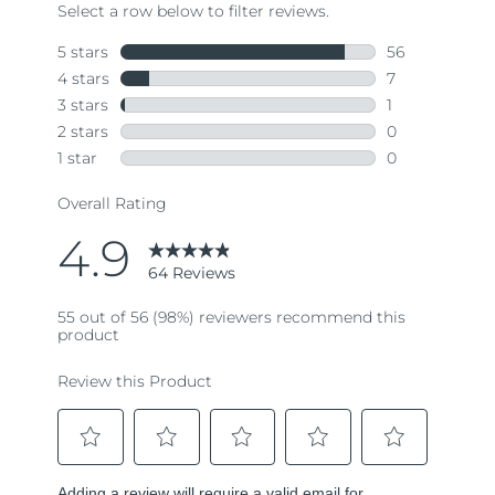
64
Reviews.
Same
page
link.