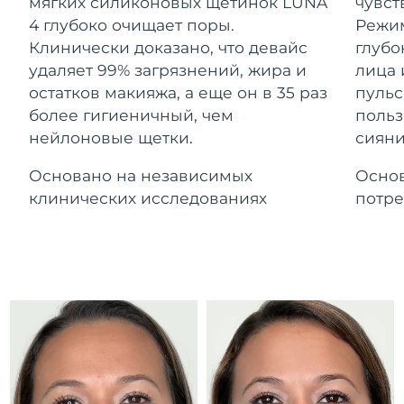
Advanced pore care essentials
мягких силиконовых щетинок LUNA
чувст
For healthy hair
Ожидаемая дата доставки
18% PAP
Гибралтар
4 глубоко очищает поры.
Режим
Косметика
Для мужчин
15/08/2026
Клинически доказано, что девайс
глубо
Ожидаемая дата доставки
удаляет 99% загрязнений, жира и
лица 
Греция
11/08/2026
остатков макияжа, а еще он в 35 раз
пульс
более гигиеничный, чем
польз
Ожидаемая дата доставки
Гонконг (САР)
нейлоновые щетки.
сияни
12/08/2026
Купить
Основано на независимых
Основ
Ожидаемая дата доставки
Венгрия
11/08/2026
клинических исследованиях
потре
FOREO APP
Ожидаемая дата доставки
Исландия
12/08/2026
ПОДРОБНЕЕ
Ожидаемая дата доставки
Индонезия
09/08/2026
Ожидаемая дата доставки
Ирландия
11/08/2026
Ожидаемая дата доставки
о-в Мэн