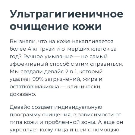
ШВЕДСКИЙ УХОД ЗА КОЖЕЙ
Ультрагигиеничное
очищение кожи
Ожидаемая дата доставки
Австралия
14/08/2026
Очищение кожи
Лифтинг
Вы знали, что на коже накапливается
Ожидаемая дата доставки
Австрия
LUNA™ 4 набор
BEAR™ 2 набор
11/08/2026
более 4 кг грязи и отмерших клеток за
Anti-aging massage
Microcurrent toning
год? Ручное умывание — не самый
Ожидаемая дата доставки
Бахрейн
эффективный способ с этим справиться.
12/08/2026
Мы создали девайс 2 в 1, который
Увлажнение
Забота о полости рта
LUNA™ 4 Plus
BEAR™ 2 go
удаляет 99% загрязнений, жира и
Ожидаемая дата доставки
Бельгия
UFO™ 3 набор
issa™ 4
11/08/2026
Massage, LED heating
Microcurrent toning on-the-go
остатков макияжа — клинически
FAQ™ АНТИВОЗРАСТНОЙ УХОД
Deep facial hydration
Hybrid silicone sonic toothbrush
доказано.
Ожидаемая дата доставки
Бермудские о-ва
17/08/2026
NEW
Девайс создает индивидуальную
LUNA™ 4 Men
BEAR™ 2 eyes & lips
UFO™ 3 LED
issa™ 4 plus
программу очищения, в зависимости от
For men, anti-aging massage
Microcurrent line smoothing device
Босния и
Ожидаемая дата доставки
Near-infrared and red light therapy
типа кожи и проблемной зоны. А еще он
Smart hybrid silicone sonic toothbrush
Герцеговина
14/08/2026
device
Омоложение
LED-процедуры
укрепляет кожу лица и шеи с помощью