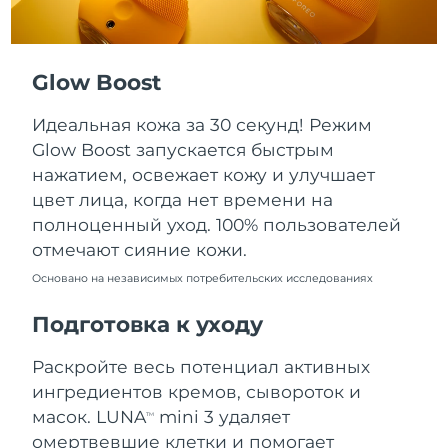
Ожидаемая дата доставки
Пуэрто-Рико
8/12/26
Glow Boost
Ожидаемая дата доставки
Катар
8/11/26
Идеальная кожа за 30 секунд! Режим
Ожидаемая дата доставки
Реюньон
Glow Boost запускается быстрым
8/15/26
нажатием, освежает кожу и улучшает
цвет лица, когда нет времени на
Ожидаемая дата доставки
Румыния
8/10/26
полноценный уход. 100% пользователей
отмечают сияние кожи.
Ожидаемая дата доставки
Россия
8/18/26
Основано на независимых потребительских исследованиях
Подготовка к уходу
Ожидаемая дата доставки
Саудовская Аравия
8/11/26
Раскройте весь потенциал активных
Ожидаемая дата доставки
Сингапур
ингредиентов кремов, сывороток и
8/12/26
масок. LUNA
mini 3 удаляет
TM
омертвевшие клетки и помогает
Ожидаемая дата доставки