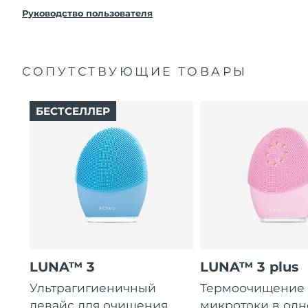
покупки с продуктом возникнут проблемы,
FOREO заменит его бесплатно.
Руководство пользователя
СОПУТСТВУЮЩИЕ ТОВАРЫ
БЕСТСЕЛЛЕР
LUNA™ 3
LUNA™ 3 plus
Ультрагигиеничный
Термоочищение
девайс для очищения
микротоки в од