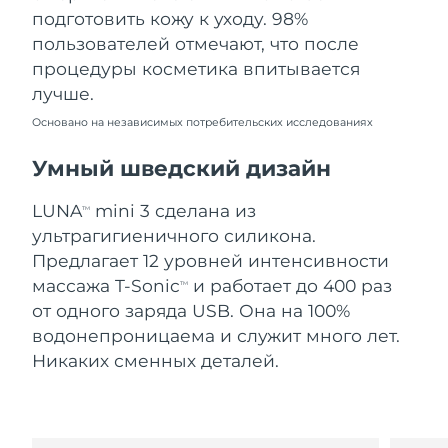
Словакия
8/10/26
подготовить кожу к уходу. 98%
пользователей отмечают, что после
Ожидаемая дата доставки
Словения
процедуры косметика впитывается
8/10/26
лучше.
Южно-Африканская
Ожидаемая дата доставки
Основано на независимых потребительских исследованиях
Республика
8/18/26
Умный шведский дизайн
Ожидаемая дата доставки
Республика Корея
8/12/26
LUNA
mini 3 сделана из
TM
ультрагигиеничного силикона.
Ожидаемая дата доставки
Испания
8/10/26
Предлагает 12 уровней интенсивности
массажа T-Sonic
и работает до 400 раз
TM
Ожидаемая дата доставки
Швеция
от одного заряда USB. Она на 100%
8/10/26
водонепроницаема и служит много лет.
Никаких сменных деталей.
Ожидаемая дата доставки
Швейцария
8/10/26
Ожидаемая дата доставки
Тайвань
8/15/26