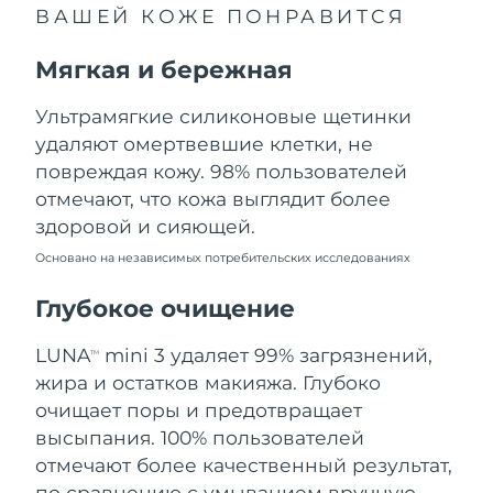
ВАШЕЙ КОЖЕ ПОНРАВИТСЯ
Ожидаемая дата доставки
Ливан
8/11/26
Мягкая и бережная
Ожидаемая дата доставки
Литва
8/10/26
Ультрамягкие силиконовые щетинки
удаляют омертвевшие клетки, не
Ожидаемая дата доставки
Люксембург
повреждая кожу. 98% пользователей
8/10/26
отмечают, что кожа выглядит более
Ожидаемая дата доставки
Макао (САР)
здоровой и сияющей.
8/12/26
Основано на независимых потребительских исследованиях
Ожидаемая дата доставки
Малайзия
8/13/26
Глубокое очищение
Ожидаемая дата доставки
LUNA
mini 3 удаляет 99% загрязнений,
Мальта
TM
8/10/26
жира и остатков макияжа. Глубоко
очищает поры и предотвращает
Ожидаемая дата доставки
Мексика
8/14/26
высыпания. 100% пользователей
отмечают более качественный результат,
Ожидаемая дата доставки
Монако
по сравнению с умыванием вручную.