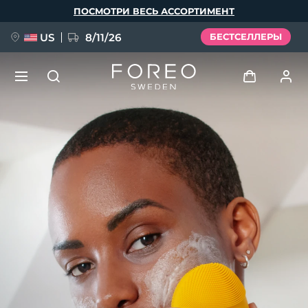
Перейти
ПОСМОТРИ ВЕСЬ АССОРТИМЕНТ
к
основному
содержанию
US
8/11/26
БЕСТСЕЛЛЕРЫ
НОВИНКА
Войти
Язык
BREAKING NEWS
Профиль пользователя
English
Deutsch
Español
Мои приборы
FAQ™ Pure Beauty-Tech Elixir
Français
Italiano
Português
Мои заказы
Polski
Svenska
Русский
Türkçe
简体中文
繁體中文
Мои адреса
issa™ Teeth Whitening Set
Мои подписки