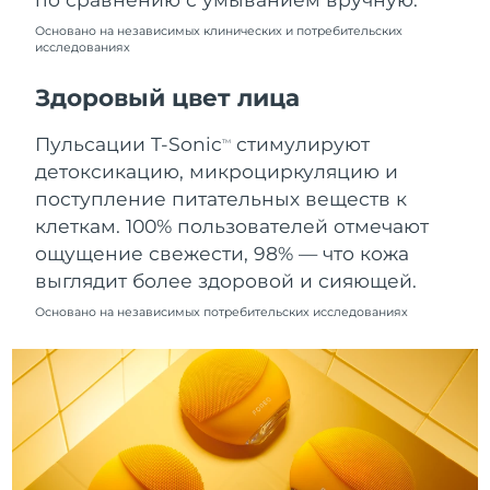
8/11/26
Основано на независимых клинических и потребительских
исследованиях
Ожидаемая дата доставки
Нидерланды
8/10/26
Здоровый цвет лица
Ожидаемая дата доставки
Новая Зеландия
8/10/26
Пульсации T-Sonic
стимулируют
TM
детоксикацию, микроциркуляцию и
Ожидаемая дата доставки
Норвегия
поступление питательных веществ к
8/10/26
клеткам. 100% пользователей отмечают
Ожидаемая дата доставки
ощущение свежести, 98% — что кожа
Оман
8/13/26
выглядит более здоровой и сияющей.
Основано на независимых потребительских исследованиях
Ожидаемая дата доставки
Филиппины
8/13/26
Ожидаемая дата доставки
Польша
8/11/26
Ожидаемая дата доставки
Португалия
8/10/26