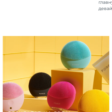
главн
девай