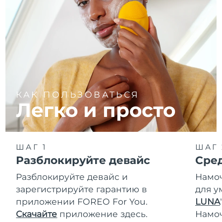
КАК ПОЛЬЗОВАТЬСЯ
Легко и просто
ШАГ 1
ШАГ 
Разблокируйте девайс
Сре
Разблокируйте девайс и
Намоч
зарегистрируйте гарантию в
для у
приложении FOREO For You.
LUNA
T
Скачайте
приложение здесь.
Намо