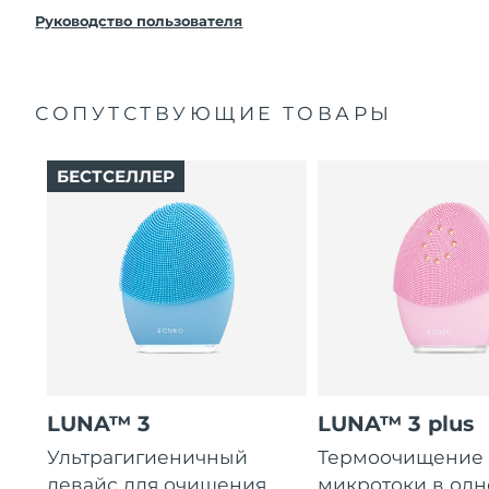
покупки с продуктом возникнут проблемы,
FOREO заменит его бесплатно.
Руководство пользователя
СОПУТСТВУЮЩИЕ ТОВАРЫ
БЕСТСЕЛЛЕР
LUNA™ 3
LUNA™ 3 plus
Ультрагигиеничный
Термоочищение
девайс для очищения
микротоки в од