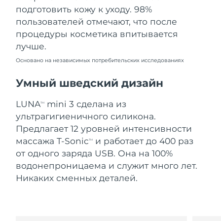
Словакия
8/10/26
подготовить кожу к уходу. 98%
пользователей отмечают, что после
Ожидаемая дата доставки
Словения
процедуры косметика впитывается
8/10/26
лучше.
Южно-Африканская
Ожидаемая дата доставки
Основано на независимых потребительских исследованиях
Республика
8/18/26
Умный шведский дизайн
Ожидаемая дата доставки
Республика Корея
8/12/26
LUNA
mini 3 сделана из
TM
ультрагигиеничного силикона.
Ожидаемая дата доставки
Испания
8/10/26
Предлагает 12 уровней интенсивности
массажа T-Sonic
и работает до 400 раз
TM
Ожидаемая дата доставки
Швеция
от одного заряда USB. Она на 100%
8/10/26
водонепроницаема и служит много лет.
Никаких сменных деталей.
Ожидаемая дата доставки
Швейцария
8/10/26
Ожидаемая дата доставки
Тайвань
8/15/26