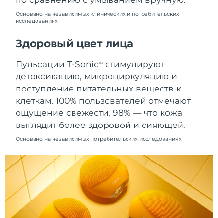
8/11/26
Основано на независимых клинических и потребительских
исследованиях
Ожидаемая дата доставки
Нидерланды
8/10/26
Здоровый цвет лица
Ожидаемая дата доставки
Новая Зеландия
8/10/26
Пульсации T-Sonic
стимулируют
TM
детоксикацию, микроциркуляцию и
Ожидаемая дата доставки
Норвегия
поступление питательных веществ к
8/10/26
клеткам. 100% пользователей отмечают
Ожидаемая дата доставки
ощущение свежести, 98% — что кожа
Оман
8/13/26
выглядит более здоровой и сияющей.
Основано на независимых потребительских исследованиях
Ожидаемая дата доставки
Филиппины
8/13/26
Ожидаемая дата доставки
Польша
8/11/26
Ожидаемая дата доставки
Португалия
8/10/26