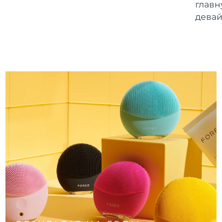
главн
девай