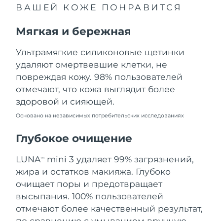
ВАШЕЙ КОЖЕ ПОНРАВИТСЯ
Ожидаемая дата доставки
Ливан
8/11/26
Мягкая и бережная
Ожидаемая дата доставки
Литва
8/10/26
Ультрамягкие силиконовые щетинки
удаляют омертвевшие клетки, не
Ожидаемая дата доставки
Люксембург
повреждая кожу. 98% пользователей
8/10/26
отмечают, что кожа выглядит более
Ожидаемая дата доставки
Макао (САР)
здоровой и сияющей.
8/12/26
Основано на независимых потребительских исследованиях
Ожидаемая дата доставки
Малайзия
8/13/26
Глубокое очищение
Ожидаемая дата доставки
LUNA
mini 3 удаляет 99% загрязнений,
Мальта
TM
8/10/26
жира и остатков макияжа. Глубоко
очищает поры и предотвращает
Ожидаемая дата доставки
Мексика
8/14/26
высыпания. 100% пользователей
отмечают более качественный результат,
Ожидаемая дата доставки
Монако
по сравнению с умыванием вручную.