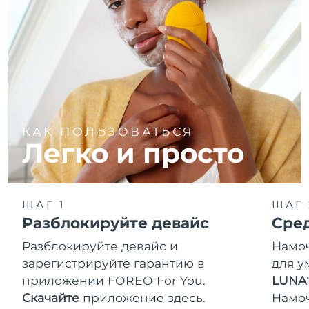
КАК ПОЛЬЗОВАТЬСЯ
Легко и просто
ШАГ 1
ШАГ 
Разблокируйте девайс
Сре
Разблокируйте девайс и
Намоч
зарегистрируйте гарантию в
для у
приложении FOREO For You.
LUNA
T
Скачайте
приложение здесь.
Намо