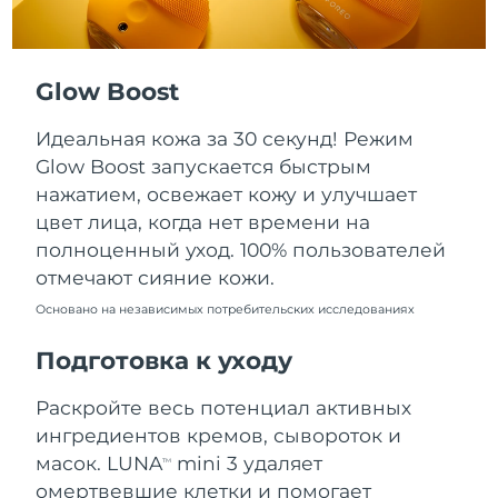
Ожидаемая дата доставки
Пуэрто-Рико
8/12/26
Glow Boost
Ожидаемая дата доставки
Катар
8/11/26
Идеальная кожа за 30 секунд! Режим
Ожидаемая дата доставки
Реюньон
Glow Boost запускается быстрым
8/15/26
нажатием, освежает кожу и улучшает
цвет лица, когда нет времени на
Ожидаемая дата доставки
Румыния
8/10/26
полноценный уход. 100% пользователей
отмечают сияние кожи.
Ожидаемая дата доставки
Россия
8/18/26
Основано на независимых потребительских исследованиях
Подготовка к уходу
Ожидаемая дата доставки
Саудовская Аравия
8/11/26
Раскройте весь потенциал активных
Ожидаемая дата доставки
Сингапур
ингредиентов кремов, сывороток и
8/12/26
масок. LUNA
mini 3 удаляет
TM
омертвевшие клетки и помогает
Ожидаемая дата доставки