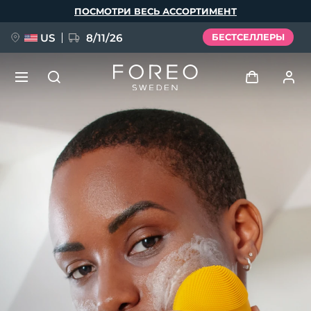
Перейти
ПОСМОТРИ ВЕСЬ АССОРТИМЕНТ
к
основному
содержанию
US
8/11/26
БЕСТСЕЛЛЕРЫ
НОВИНКА
Войти
Язык
BREAKING NEWS
Профиль пользователя
English
Deutsch
Español
Мои приборы
FAQ™ Pure Beauty-Tech Elixir
Français
Italiano
Português
Мои заказы
Polski
Svenska
Русский
Türkçe
简体中文
繁體中文
Мои адреса
issa™ Teeth Whitening Set
Мои подписки