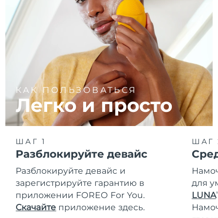
КАК ПОЛЬЗОВАТЬСЯ
Легко и просто
ШАГ 1
ШАГ 
Разблокируйте девайс
Сре
Разблокируйте девайс и
Намоч
зарегистрируйте гарантию в
для у
приложении FOREO For You.
LUNA
T
Скачайте
приложение здесь.
Намо