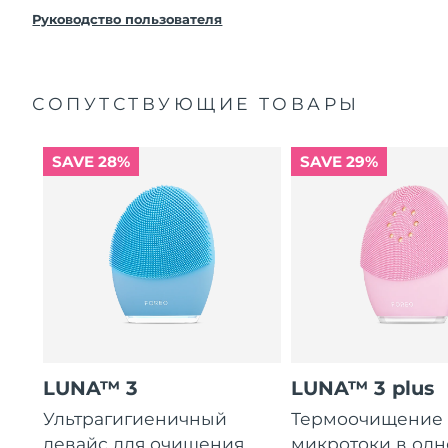
покупки с продуктом возникнут проблемы,
FOREO заменит его бесплатно.
Руководство пользователя
СОПУТСТВУЮЩИЕ ТОВАРЫ
SAVE 28%
SAVE 29%
LUNA™ 3
LUNA™ 3 plus
Ультрагигиеничный
Термоочищение
девайс для очищения
микротоки в од