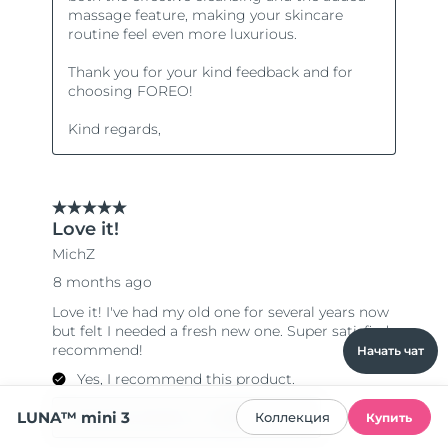
Начать чат
LUNA™ mini 3
Коллекция
Купить