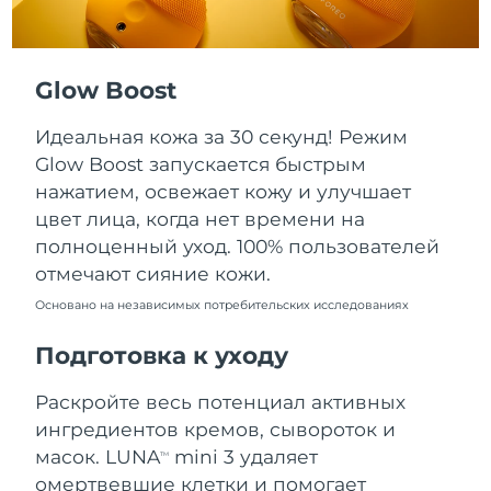
Ожидаемая дата доставки
Пуэрто-Рико
11/08/2026
Glow Boost
Ожидаемая дата доставки
Катар
10/08/2026
Идеальная кожа за 30 секунд! Режим
Ожидаемая дата доставки
Реюньон
Glow Boost запускается быстрым
14/08/2026
нажатием, освежает кожу и улучшает
цвет лица, когда нет времени на
Ожидаемая дата доставки
Румыния
09/08/2026
полноценный уход. 100% пользователей
отмечают сияние кожи.
Ожидаемая дата доставки
Россия
17/08/2026
Основано на независимых потребительских исследованиях
Подготовка к уходу
Ожидаемая дата доставки
Саудовская Аравия
10/08/2026
Раскройте весь потенциал активных
Ожидаемая дата доставки
Сингапур
ингредиентов кремов, сывороток и
11/08/2026
масок. LUNA
mini 3 удаляет
TM
омертвевшие клетки и помогает
Ожидаемая дата доставки