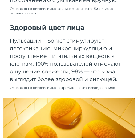
10/08/2026
Основано на независимых клинических и потребительских
исследованиях
Ожидаемая дата доставки
Нидерланды
09/08/2026
Здоровый цвет лица
Ожидаемая дата доставки
Новая Зеландия
09/08/2026
Пульсации T-Sonic
стимулируют
TM
детоксикацию, микроциркуляцию и
Ожидаемая дата доставки
Норвегия
поступление питательных веществ к
09/08/2026
клеткам. 100% пользователей отмечают
Ожидаемая дата доставки
ощущение свежести, 98% — что кожа
Оман
12/08/2026
выглядит более здоровой и сияющей.
Основано на независимых потребительских исследованиях
Ожидаемая дата доставки
Филиппины
12/08/2026
Ожидаемая дата доставки
Польша
10/08/2026
Ожидаемая дата доставки
Португалия
09/08/2026