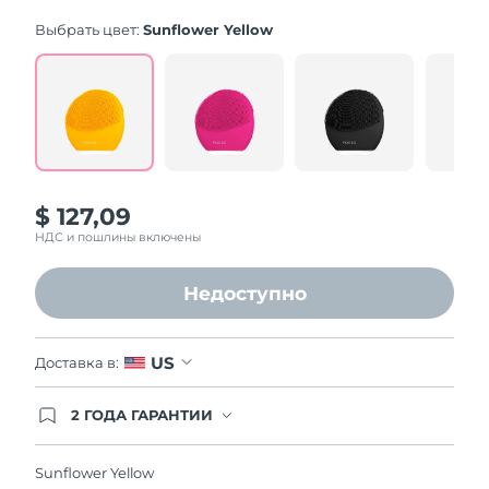
average
rating
Выбрать цвет:
Sunflower Yellow
value.
Read
545
Reviews.
Same
page
link.
$ 127,09
НДС и пошлины включены
Недоступно
US
Доставка в:
2 ГОДА ГАРАНТИИ
Заказ на сайте автоматически покрывается
полным гарантийным обслуживанием FOREO.
Это означает, что если в течение 2-х лет со дня
Sunflower Yellow