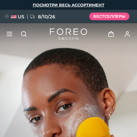
Перейти
ПОСМОТРИ ВЕСЬ АССОРТИМЕНТ
к
основному
содержанию
US
8/10/26
БЕСТСЕЛЛЕРЫ
НОВИНКА
Войти
Язык
BREAKING NEWS
Профиль пользователя
English
Deutsch
Español
Мои приборы
FAQ™ Pure Beauty-Tech Elixir
Français
Italiano
Português
Мои заказы
Polski
Svenska
Русский
Türkçe
简体中文
繁體中文
Мои адреса
issa™ Teeth Whitening Set
Мои подписки