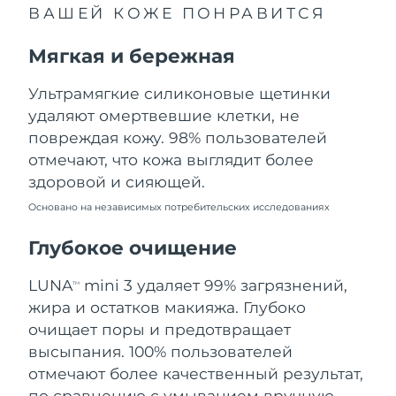
ВАШЕЙ КОЖЕ ПОНРАВИТСЯ
Ожидаемая дата доставки
Ливан
10/08/2026
Мягкая и бережная
Ожидаемая дата доставки
Литва
09/08/2026
Ультрамягкие силиконовые щетинки
удаляют омертвевшие клетки, не
Ожидаемая дата доставки
Люксембург
повреждая кожу. 98% пользователей
09/08/2026
отмечают, что кожа выглядит более
Ожидаемая дата доставки
Макао (САР)
здоровой и сияющей.
11/08/2026
Основано на независимых потребительских исследованиях
Ожидаемая дата доставки
Малайзия
12/08/2026
Глубокое очищение
Ожидаемая дата доставки
LUNA
mini 3 удаляет 99% загрязнений,
Мальта
TM
09/08/2026
жира и остатков макияжа. Глубоко
очищает поры и предотвращает
Ожидаемая дата доставки
Мексика
13/08/2026
высыпания. 100% пользователей
отмечают более качественный результат,
Ожидаемая дата доставки
Монако
по сравнению с умыванием вручную.