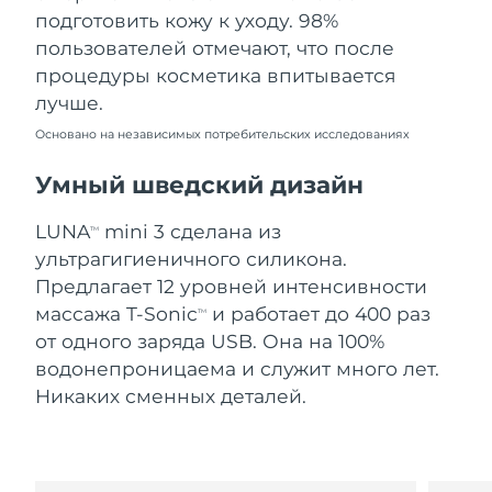
Словакия
09/08/2026
подготовить кожу к уходу. 98%
пользователей отмечают, что после
Ожидаемая дата доставки
Словения
процедуры косметика впитывается
09/08/2026
лучше.
Южно-Африканская
Ожидаемая дата доставки
Основано на независимых потребительских исследованиях
Республика
17/08/2026
Умный шведский дизайн
Ожидаемая дата доставки
Республика Корея
11/08/2026
LUNA
mini 3 сделана из
TM
ультрагигиеничного силикона.
Ожидаемая дата доставки
Испания
09/08/2026
Предлагает 12 уровней интенсивности
массажа T-Sonic
и работает до 400 раз
TM
Ожидаемая дата доставки
Швеция
от одного заряда USB. Она на 100%
09/08/2026
водонепроницаема и служит много лет.
Никаких сменных деталей.
Ожидаемая дата доставки
Швейцария
09/08/2026
Ожидаемая дата доставки
Тайвань
14/08/2026