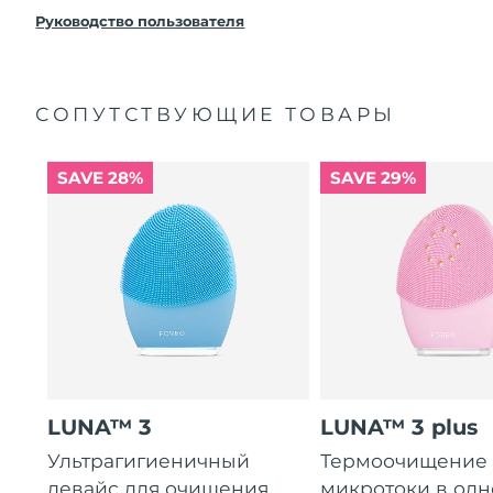
покупки с продуктом возникнут проблемы,
FOREO заменит его бесплатно.
Руководство пользователя
СОПУТСТВУЮЩИЕ ТОВАРЫ
SAVE 28%
SAVE 29%
LUNA™ 3
LUNA™ 3 plus
Ультрагигиеничный
Термоочищение
девайс для очищения
микротоки в од