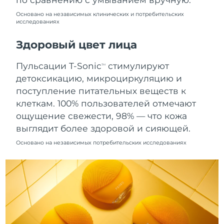
8/9/26
Основано на независимых клинических и потребительских
исследованиях
Ожидаемая дата доставки
Нидерланды
8/8/26
Здоровый цвет лица
Ожидаемая дата доставки
Новая Зеландия
8/8/26
Пульсации T-Sonic
стимулируют
TM
детоксикацию, микроциркуляцию и
Ожидаемая дата доставки
Норвегия
поступление питательных веществ к
8/8/26
клеткам. 100% пользователей отмечают
Ожидаемая дата доставки
ощущение свежести, 98% — что кожа
Оман
8/11/26
выглядит более здоровой и сияющей.
Основано на независимых потребительских исследованиях
Ожидаемая дата доставки
Филиппины
8/11/26
Ожидаемая дата доставки
Польша
8/9/26
Ожидаемая дата доставки
Португалия
8/8/26