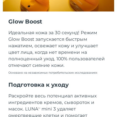
Ожидаемая дата доставки
Пуэрто-Рико
8/10/26
Glow Boost
Ожидаемая дата доставки
Катар
8/9/26
Идеальная кожа за 30 секунд! Режим
Ожидаемая дата доставки
Реюньон
Glow Boost запускается быстрым
8/13/26
нажатием, освежает кожу и улучшает
цвет лица, когда нет времени на
Ожидаемая дата доставки
Румыния
8/8/26
полноценный уход. 100% пользователей
отмечают сияние кожи.
Ожидаемая дата доставки
Россия
8/16/26
Основано на независимых потребительских исследованиях
Подготовка к уходу
Ожидаемая дата доставки
Саудовская Аравия
8/9/26
Раскройте весь потенциал активных
Ожидаемая дата доставки
Сингапур
ингредиентов кремов, сывороток и
8/10/26
масок. LUNA
mini 3 удаляет
TM
омертвевшие клетки и помогает
Ожидаемая дата доставки