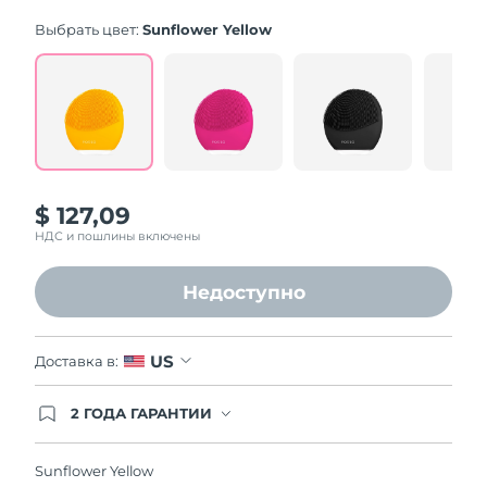
average
rating
Выбрать цвет:
Sunflower Yellow
value.
Read
545
Reviews.
Same
page
link.
$ 127,09
НДС и пошлины включены
Недоступно
US
Доставка в:
2 ГОДА ГАРАНТИИ
Заказ на сайте автоматически покрывается
полным гарантийным обслуживанием FOREO.
Это означает, что если в течение 2-х лет со дня
Sunflower Yellow