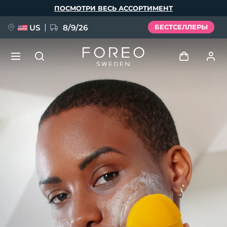
Перейти
ПОСМОТРИ ВЕСЬ АССОРТИМЕНТ
к
основному
содержанию
US
8/9/26
БЕСТСЕЛЛЕРЫ
НОВИНКА
Войти
Язык
BREAKING NEWS
Профиль пользователя
English
Deutsch
Español
Мои приборы
FAQ™ Pure Beauty-Tech Elixir
Français
Italiano
Português
Мои заказы
Polski
Svenska
Русский
Türkçe
简体中文
繁體中文
Мои адреса
issa™ Teeth Whitening Set
Мои подписки