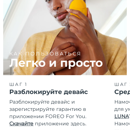
КАК ПОЛЬЗОВАТЬСЯ
Легко и просто
ШАГ 1
ШАГ 
Разблокируйте девайс
Сре
Разблокируйте девайс и
Намоч
зарегистрируйте гарантию в
для у
приложении FOREO For You.
LUNA
T
Скачайте
приложение здесь.
Намо