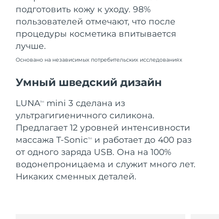
Словакия
8/8/26
подготовить кожу к уходу. 98%
пользователей отмечают, что после
Ожидаемая дата доставки
Словения
процедуры косметика впитывается
8/8/26
лучше.
Южно-Африканская
Ожидаемая дата доставки
Основано на независимых потребительских исследованиях
Республика
8/16/26
Умный шведский дизайн
Ожидаемая дата доставки
Республика Корея
8/10/26
LUNA
mini 3 сделана из
TM
ультрагигиеничного силикона.
Ожидаемая дата доставки
Испания
8/8/26
Предлагает 12 уровней интенсивности
массажа T-Sonic
и работает до 400 раз
TM
Ожидаемая дата доставки
Швеция
от одного заряда USB. Она на 100%
8/8/26
водонепроницаема и служит много лет.
Никаких сменных деталей.
Ожидаемая дата доставки
Швейцария
8/8/26
Ожидаемая дата доставки
Тайвань
8/13/26