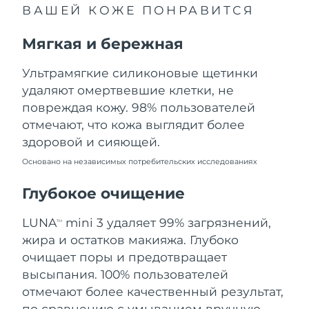
ВАШЕЙ КОЖЕ ПОНРАВИТСЯ
Ожидаемая дата доставки
Ливан
8/9/26
Мягкая и бережная
Ожидаемая дата доставки
Литва
8/8/26
Ультрамягкие силиконовые щетинки
удаляют омертвевшие клетки, не
Ожидаемая дата доставки
Люксембург
повреждая кожу. 98% пользователей
8/8/26
отмечают, что кожа выглядит более
Ожидаемая дата доставки
Макао (САР)
здоровой и сияющей.
8/10/26
Основано на независимых потребительских исследованиях
Ожидаемая дата доставки
Малайзия
8/11/26
Глубокое очищение
Ожидаемая дата доставки
LUNA
mini 3 удаляет 99% загрязнений,
Мальта
TM
8/8/26
жира и остатков макияжа. Глубоко
очищает поры и предотвращает
Ожидаемая дата доставки
Мексика
8/12/26
высыпания. 100% пользователей
отмечают более качественный результат,
Ожидаемая дата доставки
Монако
по сравнению с умыванием вручную.