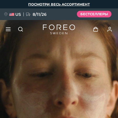
Перейти
ПОСМОТРИ ВЕСЬ АССОРТИМЕНТ
к
основному
содержанию
US
8/11/26
БЕСТСЕЛЛЕРЫ
НОВИНКА
Войти
Язык
BREAKING NEWS
Профиль пользователя
English
Deutsch
Español
Мои приборы
FAQ™ Pure Beauty-Tech Elixir
Français
Italiano
Português
Мои заказы
Polski
Svenska
Русский
Türkçe
简体中文
繁體中文
Мои адреса
issa™ Teeth Whitening Set
Мои подписки