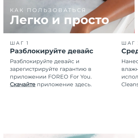
КАК ПОЛЬЗОВАТЬСЯ
Легко и просто
ШАГ 1
ШАГ 
Разблокируйте девайс
Сре
Разблокируйте девайс и
Нанес
зарегистрируйте гарантию в
влажн
приложении FOREO For You.
испол
Скачайте
приложение здесь.
Clean