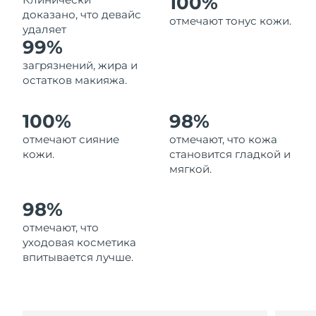
100%
Ожидаемая дата доставки
доказано, что девайс
Ливан
отмечают тонус кожи.
11/8/26
удаляет
99%
Ожидаемая дата доставки
Литва
загрязнений, жира и
10/8/26
остатков макияжа.
Ожидаемая дата доставки
Люксембург
10/8/26
100%
98%
отмечают сияние
отмечают, что кожа
Ожидаемая дата доставки
Макао (САР)
12/8/26
кожи.
становится гладкой и
мягкой.
Ожидаемая дата доставки
Малайзия
13/8/26
98%
Ожидаемая дата доставки
отмечают, что
Мальта
10/8/26
уходовая косметика
впитывается лучше.
Ожидаемая дата доставки
Мексика
14/8/26
Ожидаемая дата доставки
Монако