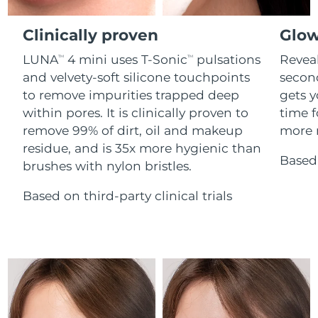
Advanced pore care essentials
For healthy hair
Ожидаемая дата доставки
18% PAP
Гибралтар
Косметика
Для мужчин
14/8/26
Clinically proven
Glow
Ожидаемая дата доставки
Греция
LUNA
4 mini uses T-Sonic
pulsations
Reveal
TM
TM
10/8/26
and velvety-soft silicone touchpoints
secon
to remove impurities trapped deep
gets y
Ожидаемая дата доставки
Гонконг (САР)
11/8/26
Купить
within pores. It is clinically proven to
time f
remove 99% of dirt, oil and makeup
more r
Ожидаемая дата доставки
Венгрия
residue, and is 35x more hygienic than
10/8/26
Based 
brushes with nylon bristles.
FOREO APP
Ожидаемая дата доставки
Исландия
11/8/26
Based on third-party clinical trials
ПОДРОБНЕЕ
Ожидаемая дата доставки
Индонезия
8/8/26
Ожидаемая дата доставки
Ирландия
10/8/26
Ожидаемая дата доставки
о-в Мэн