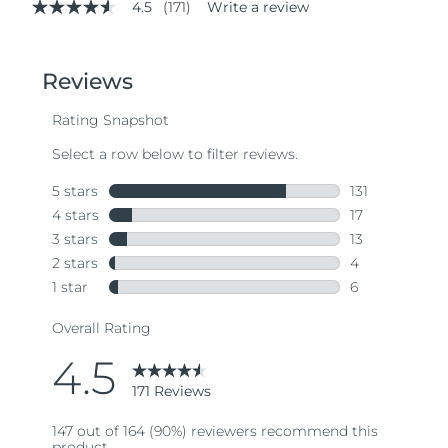
4.5
(171)
Write a review
4.5
out
of
5
stars,
average
rating
value.
Read
171
Reviews.
Same
page
link.