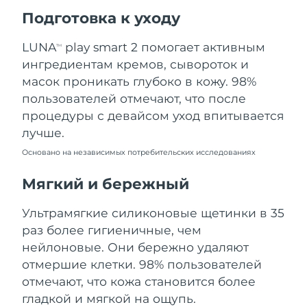
Ожидаемая дата доставки
Подготовка к уходу
Пуэрто-Рико
10/08/2026
LUNA
play smart 2 помогает активным
TM
Ожидаемая дата доставки
Катар
ингредиентам кремов, сывороток и
09/08/2026
масок проникать глубоко в кожу. 98%
Ожидаемая дата доставки
пользователей отмечают, что после
Реюньон
13/08/2026
процедуры с девайсом уход впитывается
лучше.
Ожидаемая дата доставки
Румыния
08/08/2026
Основано на независимых потребительских исследованиях
Ожидаемая дата доставки
Мягкий и бережный
Россия
16/08/2026
Ультрамягкие силиконовые щетинки в 35
Ожидаемая дата доставки
Саудовская Аравия
раз более гигиеничные, чем
09/08/2026
нейлоновые. Они бережно удаляют
Ожидаемая дата доставки
отмершие клетки. 98% пользователей
Сингапур
10/08/2026
отмечают, что кожа становится более
гладкой и мягкой на ощупь.
Ожидаемая дата доставки