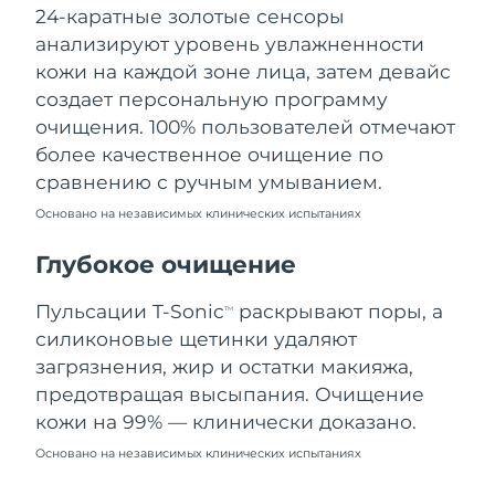
24-каратные золотые сенсоры
Ожидаемая дата доставки
Ливан
09/08/2026
анализируют уровень увлажненности
кожи на каждой зоне лица, затем девайс
Ожидаемая дата доставки
Литва
создает персональную программу
08/08/2026
очищения. 100% пользователей отмечают
Ожидаемая дата доставки
более качественное очищение по
Люксембург
08/08/2026
сравнению с ручным умыванием.
Основано на независимых клинических испытаниях
Ожидаемая дата доставки
Макао (САР)
10/08/2026
Глубокое очищение
Ожидаемая дата доставки
Малайзия
11/08/2026
Пульсации T-Sonic
раскрывают поры, а
TM
силиконовые щетинки удаляют
Ожидаемая дата доставки
Мальта
загрязнения, жир и остатки макияжа,
08/08/2026
предотвращая высыпания. Очищение
Ожидаемая дата доставки
кожи на 99% — клинически доказано.
Мексика
12/08/2026
Основано на независимых клинических испытаниях
Ожидаемая дата доставки
Монако