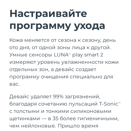
ШВЕДСКИЙ УХОД ЗА КОЖЕЙ
Настраивайте
программу ухода
Ожидаемая дата доставки
Австралия
11/08/2026
Очищение кожи
Лифтинг
Кожа меняется от сезона к сезону, день
Ожидаемая дата доставки
Австрия
LUNA™ 4 набор
BEAR™ 2 набор
08/08/2026
ото дня, от одной зоны лица к другой.
Anti-aging massage
Microcurrent toning
Умные сенсоры LUNA
play smart 2
TM
Ожидаемая дата доставки
Бахрейн
измеряют уровень увлажненности кожи
09/08/2026
отдельных зон, а девайс создает
Увлажнение
Забота о полости рта
LUNA™ 4 Plus
BEAR™ 2 go
программу очищения специально для
Ожидаемая дата доставки
Бельгия
UFO™ 3 набор
issa™ 4
08/08/2026
Massage, LED heating
Microcurrent toning on-the-go
вас.
FAQ™ АНТИВОЗРАСТНОЙ УХОД
Deep facial hydration
Hybrid silicone sonic toothbrush
Ожидаемая дата доставки
Девайс удаляет 99% загрязнений,
Бермудские о-ва
14/08/2026
NEW
благодаря сочетанию пульсаций T-Sonic
LUNA™ 4 Men
BEAR™ 2 eyes & lips
TM
UFO™ 3 LED
issa™ 4 plus
с толстыми и тонкими силиконовыми
For men, anti-aging massage
Microcurrent line smoothing device
Босния и
Ожидаемая дата доставки
Near-infrared and red light therapy
щетинками — в 35 более гигиеничными,
Smart hybrid silicone sonic toothbrush
Герцеговина
11/08/2026
device
Омоложение
LED-процедуры
чем нейлоновые. Пришло время