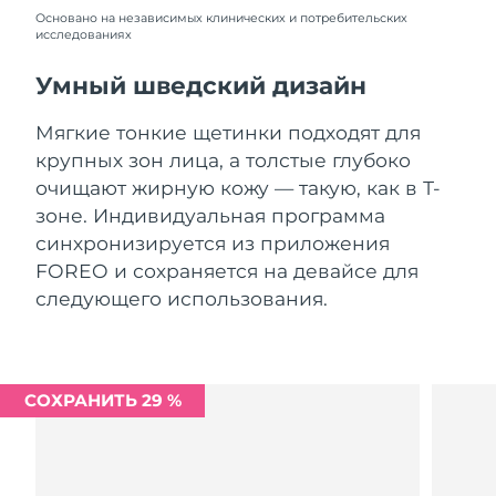
Словакия
08/08/2026
Основано на независимых клинических и потребительских
исследованиях
Ожидаемая дата доставки
Словения
08/08/2026
Умный шведский дизайн
Южно-Африканская
Ожидаемая дата доставки
Мягкие тонкие щетинки подходят для
Республика
16/08/2026
крупных зон лица, а толстые глубоко
очищают жирную кожу — такую, как в Т-
Ожидаемая дата доставки
Республика Корея
зоне. Индивидуальная программа
10/08/2026
синхронизируется из приложения
Ожидаемая дата доставки
FOREO и сохраняется на девайсе для
Испания
08/08/2026
следующего использования.
Ожидаемая дата доставки
Швеция
08/08/2026
Ожидаемая дата доставки
СОХРАНИТЬ 29 %
Швейцария
08/08/2026
Ожидаемая дата доставки
Тайвань
13/08/2026