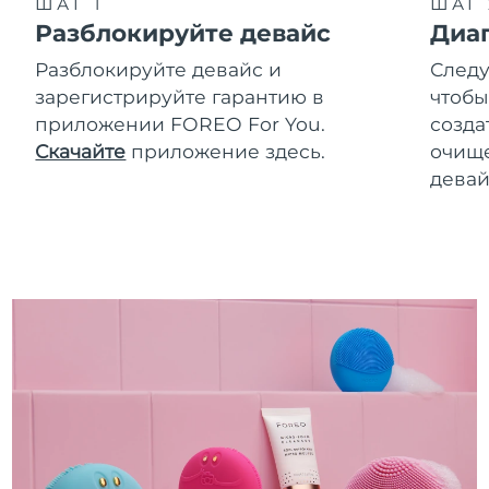
ШАГ 1
ШАГ 
Разблокируйте девайс
Диа
Разблокируйте девайс и
Следу
зарегистрируйте гарантию в
чтобы
приложении FOREO For You.
созда
Скачайте
приложение здесь.
очище
девай