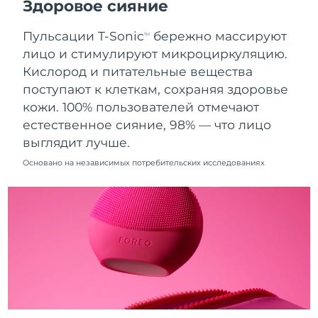
Здоровое сияние
09/08/2026
Пульсации T-Sonic
бережно массируют
Ожидаемая дата доставки
TM
Нидерланды
08/08/2026
лицо и стимулируют микроциркуляцию.
Кислород и питательные вещества
Ожидаемая дата доставки
Новая Зеландия
поступают к клеткам, сохраняя здоровье
08/08/2026
кожи. 100% пользователей отмечают
Ожидаемая дата доставки
естественное сияние, 98% — что лицо
Норвегия
08/08/2026
выглядит лучше.
Ожидаемая дата доставки
Основано на независимых потребительских исследованиях
Оман
11/08/2026
Ожидаемая дата доставки
Филиппины
11/08/2026
Ожидаемая дата доставки
Польша
09/08/2026
Ожидаемая дата доставки
Португалия
08/08/2026