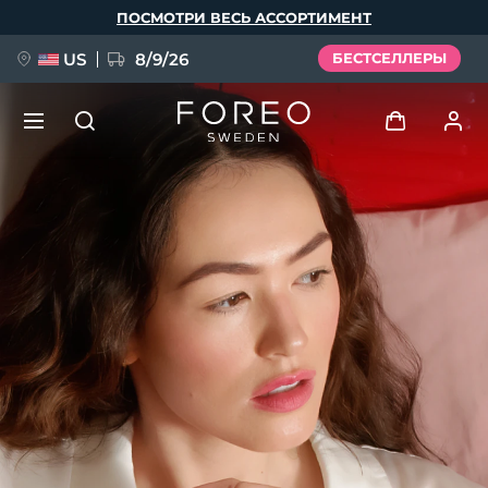
Перейти
ПОСМОТРИ ВЕСЬ АССОРТИМЕНТ
к
основному
содержанию
US
8/9/26
БЕСТСЕЛЛЕРЫ
НОВИНКА
Войти
Язык
BREAKING NEWS
Профиль пользователя
English
Deutsch
Español
Мои приборы
FAQ™ Pure Beauty-Tech Elixir
Français
Italiano
Português
Мои заказы
Polski
Svenska
Русский
Türkçe
简体中文
繁體中文
Мои адреса
issa™ Teeth Whitening Set
Мои подписки