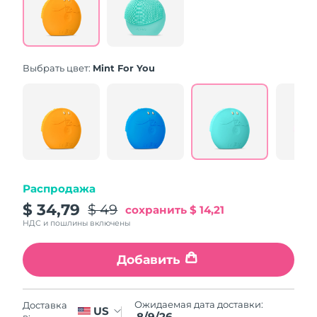
Same
page
link.
Выбрать цвет:
Mint For You
Распродажа
$ 34,79
$ 49
сохранить
$ 14,21
НДС и пошлины включены
Добавить
Ожидаемая дата доставки:
Доставка
US
8/9/26
в: