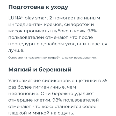
Ожидаемая дата доставки
Подготовка к уходу
Пуэрто-Рико
10.08.2026
LUNA
play smart 2 помогает активным
TM
Ожидаемая дата доставки
Катар
ингредиентам кремов, сывороток и
09.08.2026
масок проникать глубоко в кожу. 98%
Ожидаемая дата доставки
пользователей отмечают, что после
Реюньон
13.08.2026
процедуры с девайсом уход впитывается
лучше.
Ожидаемая дата доставки
Румыния
08.08.2026
Основано на независимых потребительских исследованиях
Ожидаемая дата доставки
Мягкий и бережный
Россия
16.08.2026
Ультрамягкие силиконовые щетинки в 35
Ожидаемая дата доставки
Саудовская Аравия
раз более гигиеничные, чем
09.08.2026
нейлоновые. Они бережно удаляют
Ожидаемая дата доставки
отмершие клетки. 98% пользователей
Сингапур
10.08.2026
отмечают, что кожа становится более
гладкой и мягкой на ощупь.
Ожидаемая дата доставки