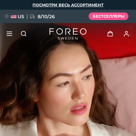
Перейти
ПОСМОТРИ ВЕСЬ АССОРТИМЕНТ
к
основному
содержанию
US
8/10/26
БЕСТСЕЛЛЕРЫ
НОВИНКА
Войти
Язык
BREAKING NEWS
Профиль пользователя
English
Deutsch
Español
Мои приборы
FAQ™ Pure Beauty-Tech Elixir
Français
Italiano
Português
Мои заказы
Polski
Svenska
Русский
Türkçe
简体中文
繁體中文
Мои адреса
issa™ Teeth Whitening Set
Мои подписки