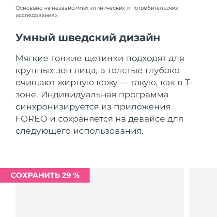
Словакия
08.08.2026
Основано на независимых клинических и потребительских
исследованиях
Ожидаемая дата доставки
Словения
08.08.2026
Умный шведский дизайн
Южно-Африканская
Ожидаемая дата доставки
Мягкие тонкие щетинки подходят для
Республика
16.08.2026
крупных зон лица, а толстые глубоко
очищают жирную кожу — такую, как в Т-
Ожидаемая дата доставки
Республика Корея
зоне. Индивидуальная программа
10.08.2026
синхронизируется из приложения
Ожидаемая дата доставки
FOREO и сохраняется на девайсе для
Испания
08.08.2026
следующего использования.
Ожидаемая дата доставки
Швеция
08.08.2026
Ожидаемая дата доставки
СОХРАНИТЬ 29 %
Швейцария
08.08.2026
Ожидаемая дата доставки
Тайвань
13.08.2026