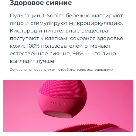
Здоровое сияние
09.08.2026
Пульсации T-Sonic
бережно массируют
Ожидаемая дата доставки
TM
Нидерланды
08.08.2026
лицо и стимулируют микроциркуляцию.
Кислород и питательные вещества
Ожидаемая дата доставки
Новая Зеландия
поступают к клеткам, сохраняя здоровье
08.08.2026
кожи. 100% пользователей отмечают
Ожидаемая дата доставки
естественное сияние, 98% — что лицо
Норвегия
08.08.2026
выглядит лучше.
Ожидаемая дата доставки
Основано на независимых потребительских исследованиях
Оман
11.08.2026
Ожидаемая дата доставки
Филиппины
11.08.2026
Ожидаемая дата доставки
Польша
09.08.2026
Ожидаемая дата доставки
Португалия
08.08.2026