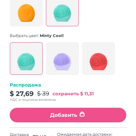
Same
page
link.
Выбрать цвет:
Minty Cool!
Распродажа
$ 27,69
$ 39
сохранить
$ 11,31
НДС и пошлины включены
Добавить
Ожидаемая дата доставки:
Доставка