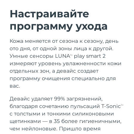
ШВЕДСКИЙ УХОД ЗА КОЖЕЙ
Настраивайте
программу ухода
Ожидаемая дата доставки
Австралия
11.08.2026
Очищение кожи
Лифтинг
Кожа меняется от сезона к сезону, день
Ожидаемая дата доставки
Австрия
LUNA™ 4 набор
BEAR™ 2 набор
08.08.2026
ото дня, от одной зоны лица к другой.
Anti-aging massage
Microcurrent toning
Умные сенсоры LUNA
play smart 2
TM
Ожидаемая дата доставки
Бахрейн
измеряют уровень увлажненности кожи
09.08.2026
отдельных зон, а девайс создает
Увлажнение
Забота о полости рта
LUNA™ 4 Plus
BEAR™ 2 go
программу очищения специально для
Ожидаемая дата доставки
Бельгия
UFO™ 3 набор
issa™ 4
08.08.2026
Massage, LED heating
Microcurrent toning on-the-go
вас.
FAQ™ АНТИВОЗРАСТНОЙ УХОД
Deep facial hydration
Hybrid silicone sonic toothbrush
Ожидаемая дата доставки
Девайс удаляет 99% загрязнений,
Бермудские о-ва
14.08.2026
NEW
благодаря сочетанию пульсаций T-Sonic
LUNA™ 4 Men
BEAR™ 2 eyes & lips
TM
UFO™ 3 LED
issa™ 4 plus
с толстыми и тонкими силиконовыми
For men, anti-aging massage
Microcurrent line smoothing device
Босния и
Ожидаемая дата доставки
Near-infrared and red light therapy
щетинками — в 35 более гигиеничными,
Smart hybrid silicone sonic toothbrush
Герцеговина
11.08.2026
device
Омоложение
LED-процедуры
чем нейлоновые. Пришло время