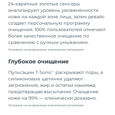
24-каратные золотые сенсоры
Ожидаемая дата доставки
Ливан
09.08.2026
анализируют уровень увлажненности
кожи на каждой зоне лица, затем девайс
Ожидаемая дата доставки
Литва
создает персональную программу
08.08.2026
очищения. 100% пользователей отмечают
Ожидаемая дата доставки
более качественное очищение по
Люксембург
08.08.2026
сравнению с ручным умыванием.
Основано на независимых клинических испытаниях
Ожидаемая дата доставки
Макао (САР)
10.08.2026
Глубокое очищение
Ожидаемая дата доставки
Малайзия
11.08.2026
Пульсации T-Sonic
раскрывают поры, а
TM
силиконовые щетинки удаляют
Ожидаемая дата доставки
Мальта
загрязнения, жир и остатки макияжа,
08.08.2026
предотвращая высыпания. Очищение
Ожидаемая дата доставки
кожи на 99% — клинически доказано.
Мексика
12.08.2026
Основано на независимых клинических испытаниях
Ожидаемая дата доставки
Монако