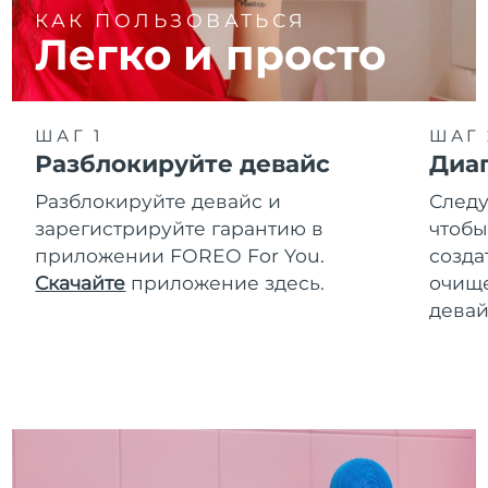
КАК ПОЛЬЗОВАТЬСЯ
Легко и просто
ШАГ 1
ШАГ 
Разблокируйте девайс
Диа
Разблокируйте девайс и
Следу
зарегистрируйте гарантию в
чтобы
приложении FOREO For You.
созда
Скачайте
приложение здесь.
очище
девай