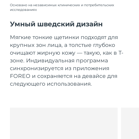
Словакия
8/10/26
Основано на независимых клинических и потребительских
исследованиях
Ожидаемая дата доставки
Словения
8/10/26
Умный шведский дизайн
Южно-Африканская
Ожидаемая дата доставки
Мягкие тонкие щетинки подходят для
Республика
8/18/26
крупных зон лица, а толстые глубоко
очищают жирную кожу — такую, как в Т-
Ожидаемая дата доставки
Республика Корея
зоне. Индивидуальная программа
8/12/26
синхронизируется из приложения
Ожидаемая дата доставки
FOREO и сохраняется на девайсе для
Испания
8/10/26
следующего использования.
Ожидаемая дата доставки
Швеция
8/10/26
Ожидаемая дата доставки
Швейцария
8/10/26
Ожидаемая дата доставки
Тайвань
8/15/26