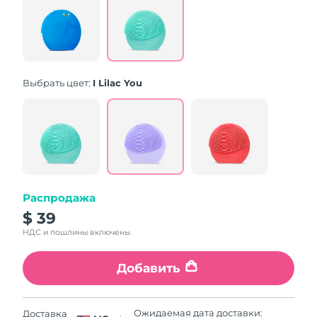
Same
page
link.
Выбрать цвет:
I Lilac You
Распродажа
$ 39
НДС и пошлины включены
Добавить
Ожидаемая дата доставки:
Доставка