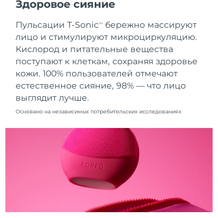
Здоровое сияние
8/11/26
Пульсации T-Sonic
бережно массируют
Ожидаемая дата доставки
TM
Нидерланды
8/10/26
лицо и стимулируют микроциркуляцию.
Кислород и питательные вещества
Ожидаемая дата доставки
Новая Зеландия
поступают к клеткам, сохраняя здоровье
8/10/26
кожи. 100% пользователей отмечают
Ожидаемая дата доставки
естественное сияние, 98% — что лицо
Норвегия
8/10/26
выглядит лучше.
Ожидаемая дата доставки
Основано на независимых потребительских исследованиях
Оман
8/13/26
Ожидаемая дата доставки
Филиппины
8/13/26
Ожидаемая дата доставки
Польша
8/11/26
Ожидаемая дата доставки
Португалия
8/10/26