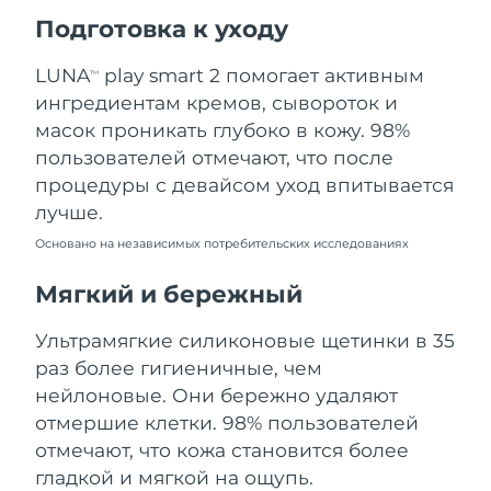
Ожидаемая дата доставки
Подготовка к уходу
Пуэрто-Рико
8/12/26
LUNA
play smart 2 помогает активным
TM
Ожидаемая дата доставки
Катар
ингредиентам кремов, сывороток и
8/11/26
масок проникать глубоко в кожу. 98%
Ожидаемая дата доставки
пользователей отмечают, что после
Реюньон
8/15/26
процедуры с девайсом уход впитывается
лучше.
Ожидаемая дата доставки
Румыния
8/10/26
Основано на независимых потребительских исследованиях
Ожидаемая дата доставки
Мягкий и бережный
Россия
8/18/26
Ультрамягкие силиконовые щетинки в 35
Ожидаемая дата доставки
Саудовская Аравия
раз более гигиеничные, чем
8/11/26
нейлоновые. Они бережно удаляют
Ожидаемая дата доставки
отмершие клетки. 98% пользователей
Сингапур
8/12/26
отмечают, что кожа становится более
гладкой и мягкой на ощупь.
Ожидаемая дата доставки