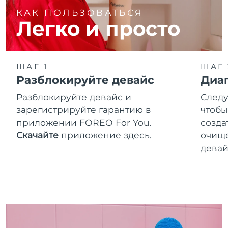
КАК ПОЛЬЗОВАТЬСЯ
Легко и просто
ШАГ 1
ШАГ 
Разблокируйте девайс
Диа
Разблокируйте девайс и
Следу
зарегистрируйте гарантию в
чтобы
приложении FOREO For You.
созда
Скачайте
приложение здесь.
очище
девай