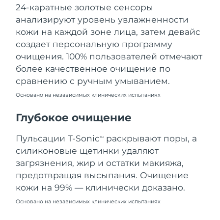
24-каратные золотые сенсоры
Ожидаемая дата доставки
Ливан
8/11/26
анализируют уровень увлажненности
кожи на каждой зоне лица, затем девайс
Ожидаемая дата доставки
Литва
создает персональную программу
8/10/26
очищения. 100% пользователей отмечают
Ожидаемая дата доставки
более качественное очищение по
Люксембург
8/10/26
сравнению с ручным умыванием.
Основано на независимых клинических испытаниях
Ожидаемая дата доставки
Макао (САР)
8/12/26
Глубокое очищение
Ожидаемая дата доставки
Малайзия
8/13/26
Пульсации T-Sonic
раскрывают поры, а
TM
силиконовые щетинки удаляют
Ожидаемая дата доставки
Мальта
загрязнения, жир и остатки макияжа,
8/10/26
предотвращая высыпания. Очищение
Ожидаемая дата доставки
кожи на 99% — клинически доказано.
Мексика
8/14/26
Основано на независимых клинических испытаниях
Ожидаемая дата доставки
Монако