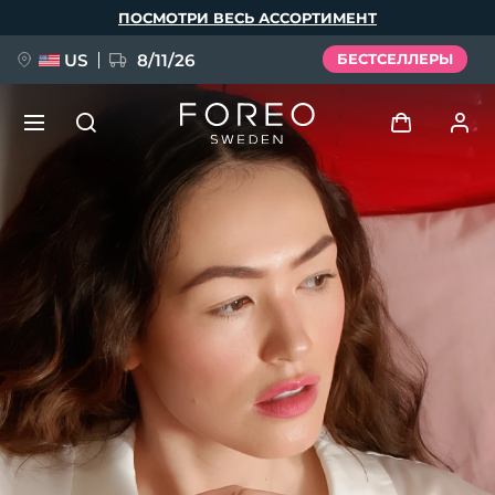
Перейти
ПОСМОТРИ ВЕСЬ АССОРТИМЕНТ
к
основному
содержанию
US
8/11/26
БЕСТСЕЛЛЕРЫ
НОВИНКА
Войти
Язык
BREAKING NEWS
Профиль пользователя
English
Deutsch
Español
Мои приборы
FAQ™ Pure Beauty-Tech Elixir
Français
Italiano
Português
Мои заказы
Polski
Svenska
Русский
Türkçe
简体中文
繁體中文
Мои адреса
issa™ Teeth Whitening Set
Мои подписки