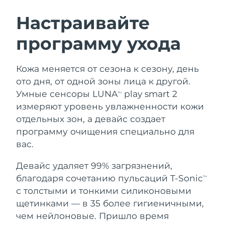
ШВЕДСКИЙ УХОД ЗА КОЖЕЙ
Настраивайте
программу ухода
Ожидаемая дата доставки
Австралия
8/13/26
Очищение кожи
Лифтинг
Кожа меняется от сезона к сезону, день
Ожидаемая дата доставки
Австрия
LUNA™ 4 набор
BEAR™ 2 набор
8/10/26
ото дня, от одной зоны лица к другой.
Anti-aging massage
Microcurrent toning
Умные сенсоры LUNA
play smart 2
TM
Ожидаемая дата доставки
Бахрейн
измеряют уровень увлажненности кожи
8/11/26
отдельных зон, а девайс создает
Увлажнение
Забота о полости рта
LUNA™ 4 Plus
BEAR™ 2 go
программу очищения специально для
Ожидаемая дата доставки
Бельгия
UFO™ 3 набор
issa™ 4
8/10/26
Massage, LED heating
Microcurrent toning on-the-go
вас.
FAQ™ АНТИВОЗРАСТНОЙ УХОД
Deep facial hydration
Hybrid silicone sonic toothbrush
Ожидаемая дата доставки
Девайс удаляет 99% загрязнений,
Бермудские о-ва
8/16/26
NEW
благодаря сочетанию пульсаций T-Sonic
LUNA™ 4 Men
BEAR™ 2 eyes & lips
TM
UFO™ 3 LED
issa™ 4 plus
с толстыми и тонкими силиконовыми
For men, anti-aging massage
Microcurrent line smoothing device
Босния и
Ожидаемая дата доставки
Near-infrared and red light therapy
щетинками — в 35 более гигиеничными,
Smart hybrid silicone sonic toothbrush
Герцеговина
8/13/26
device
Омоложение
LED-процедуры
чем нейлоновые. Пришло время