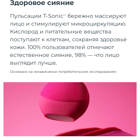
Здоровое сияние
10/8/26
Пульсации T-Sonic
бережно массируют
Ожидаемая дата доставки
TM
Нидерланды
9/8/26
лицо и стимулируют микроциркуляцию.
Кислород и питательные вещества
Ожидаемая дата доставки
Новая Зеландия
поступают к клеткам, сохраняя здоровье
9/8/26
кожи. 100% пользователей отмечают
Ожидаемая дата доставки
естественное сияние, 98% — что лицо
Норвегия
9/8/26
выглядит лучше.
Ожидаемая дата доставки
Основано на независимых потребительских исследованиях
Оман
12/8/26
Ожидаемая дата доставки
Филиппины
12/8/26
Ожидаемая дата доставки
Польша
10/8/26
Ожидаемая дата доставки
Португалия
9/8/26