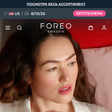
Перейти
ПОСМОТРИ ВЕСЬ АССОРТИМЕНТ
к
основному
содержанию
US
8/10/26
БЕСТСЕЛЛЕРЫ
НОВИНКА
Войти
Язык
BREAKING NEWS
Профиль пользователя
English
Deutsch
Español
Мои приборы
FAQ™ Pure Beauty-Tech Elixir
Français
Italiano
Português
Мои заказы
Polski
Svenska
Русский
Türkçe
简体中文
繁體中文
Мои адреса
issa™ Teeth Whitening Set
Мои подписки