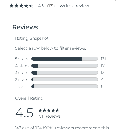
4.5
(171)
Write a review
4.5
out
of
5
stars,
average
rating
value.
Read
171
Reviews.
Same
page
link.