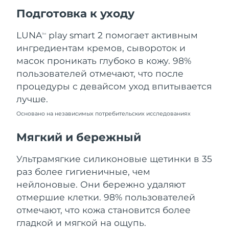
Ожидаемая дата доставки
Подготовка к уходу
Пуэрто-Рико
11/8/26
LUNA
play smart 2 помогает активным
TM
Ожидаемая дата доставки
Катар
ингредиентам кремов, сывороток и
10/8/26
масок проникать глубоко в кожу. 98%
Ожидаемая дата доставки
пользователей отмечают, что после
Реюньон
14/8/26
процедуры с девайсом уход впитывается
лучше.
Ожидаемая дата доставки
Румыния
9/8/26
Основано на независимых потребительских исследованиях
Ожидаемая дата доставки
Мягкий и бережный
Россия
17/8/26
Ультрамягкие силиконовые щетинки в 35
Ожидаемая дата доставки
Саудовская Аравия
раз более гигиеничные, чем
10/8/26
нейлоновые. Они бережно удаляют
Ожидаемая дата доставки
отмершие клетки. 98% пользователей
Сингапур
11/8/26
отмечают, что кожа становится более
гладкой и мягкой на ощупь.
Ожидаемая дата доставки