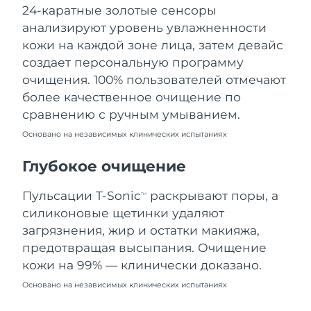
24-каратные золотые сенсоры
Ожидаемая дата доставки
Ливан
10/8/26
анализируют уровень увлажненности
кожи на каждой зоне лица, затем девайс
Ожидаемая дата доставки
Литва
создает персональную программу
9/8/26
очищения. 100% пользователей отмечают
Ожидаемая дата доставки
более качественное очищение по
Люксембург
9/8/26
сравнению с ручным умыванием.
Основано на независимых клинических испытаниях
Ожидаемая дата доставки
Макао (САР)
11/8/26
Глубокое очищение
Ожидаемая дата доставки
Малайзия
12/8/26
Пульсации T-Sonic
раскрывают поры, а
TM
силиконовые щетинки удаляют
Ожидаемая дата доставки
Мальта
загрязнения, жир и остатки макияжа,
9/8/26
предотвращая высыпания. Очищение
Ожидаемая дата доставки
кожи на 99% — клинически доказано.
Мексика
13/8/26
Основано на независимых клинических испытаниях
Ожидаемая дата доставки
Монако