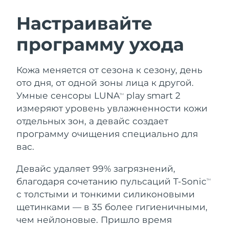
ШВЕДСКИЙ УХОД ЗА КОЖЕЙ
Настраивайте
программу ухода
Ожидаемая дата доставки
Австралия
12/8/26
Очищение кожи
Лифтинг
Кожа меняется от сезона к сезону, день
Ожидаемая дата доставки
Австрия
LUNA™ 4 набор
BEAR™ 2 набор
9/8/26
ото дня, от одной зоны лица к другой.
Anti-aging massage
Microcurrent toning
Умные сенсоры LUNA
play smart 2
TM
Ожидаемая дата доставки
Бахрейн
измеряют уровень увлажненности кожи
10/8/26
отдельных зон, а девайс создает
Увлажнение
Забота о полости рта
LUNA™ 4 Plus
BEAR™ 2 go
программу очищения специально для
Ожидаемая дата доставки
Бельгия
UFO™ 3 набор
issa™ 4
9/8/26
Massage, LED heating
Microcurrent toning on-the-go
вас.
FAQ™ АНТИВОЗРАСТНОЙ УХОД
Deep facial hydration
Hybrid silicone sonic toothbrush
Ожидаемая дата доставки
Девайс удаляет 99% загрязнений,
Бермудские о-ва
15/8/26
NEW
благодаря сочетанию пульсаций T-Sonic
LUNA™ 4 Men
BEAR™ 2 eyes & lips
TM
UFO™ 3 LED
issa™ 4 plus
с толстыми и тонкими силиконовыми
For men, anti-aging massage
Microcurrent line smoothing device
Босния и
Ожидаемая дата доставки
Near-infrared and red light therapy
щетинками — в 35 более гигиеничными,
Smart hybrid silicone sonic toothbrush
Герцеговина
12/8/26
device
Омоложение
LED-процедуры
чем нейлоновые. Пришло время