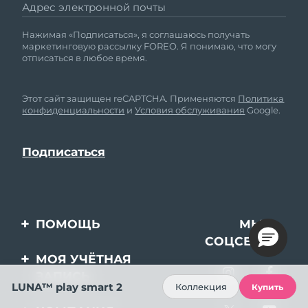
Адрес электронной почты
Нажимая «Подписаться», я соглашаюсь получать
маркетинговую рассылку FOREO. Я понимаю, что могу
отписаться в любое время.
Этот сайт защищен reCAPTCHA. Применяются
Политика
конфиденциальности
и
Условия обслуживания
Google.
ПОМОЩЬ
МЫ В
СОЦСЕТЯХ
Свяжитесь с нами
МОЯ УЧЁТНАЯ
ЗАПИСЬ
Заказ и доставка
LUNA™ play smart 2
Коллекция
Купить
Регистрация продукта
Гарантия и возврат