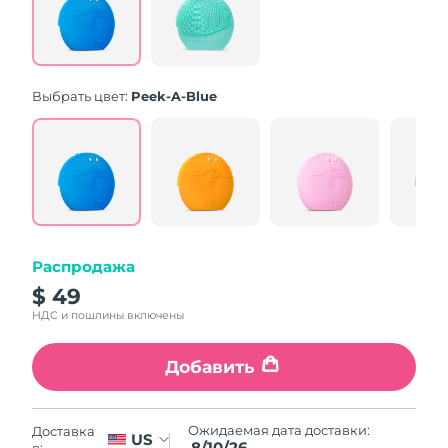
Same
page
link.
Выбрать цвет:
Peek-A-Blue
Распродажа
$ 49
НДС и пошлины включены
Добавить
Ожидаемая дата доставки:
Доставка
US
8/10/26
в: