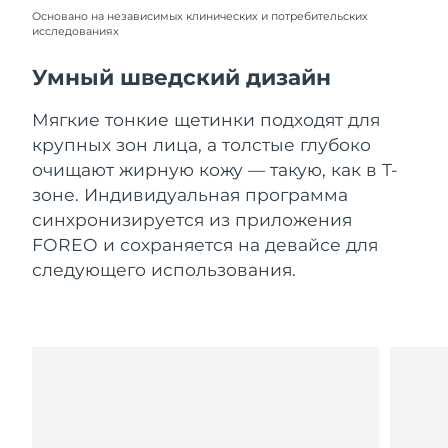
Словакия
9/8/26
Основано на независимых клинических и потребительских
исследованиях
Ожидаемая дата доставки
Словения
9/8/26
Умный шведский дизайн
Южно-Африканская
Ожидаемая дата доставки
Мягкие тонкие щетинки подходят для
Республика
17/8/26
крупных зон лица, а толстые глубоко
очищают жирную кожу — такую, как в Т-
Ожидаемая дата доставки
Республика Корея
зоне. Индивидуальная программа
11/8/26
синхронизируется из приложения
Ожидаемая дата доставки
FOREO и сохраняется на девайсе для
Испания
9/8/26
следующего использования.
Ожидаемая дата доставки
Швеция
9/8/26
Ожидаемая дата доставки
Швейцария
9/8/26
Ожидаемая дата доставки
Тайвань
14/8/26