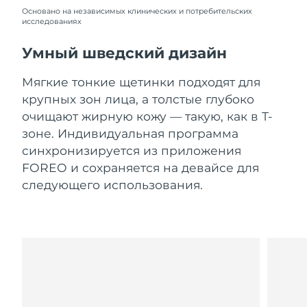
Словакия
8/10/26
Основано на независимых клинических и потребительских
исследованиях
Ожидаемая дата доставки
Словения
8/10/26
Умный шведский дизайн
Южно-Африканская
Ожидаемая дата доставки
Мягкие тонкие щетинки подходят для
Республика
8/18/26
крупных зон лица, а толстые глубоко
очищают жирную кожу — такую, как в Т-
Ожидаемая дата доставки
Республика Корея
зоне. Индивидуальная программа
8/12/26
синхронизируется из приложения
Ожидаемая дата доставки
FOREO и сохраняется на девайсе для
Испания
8/10/26
следующего использования.
Ожидаемая дата доставки
Швеция
8/10/26
Ожидаемая дата доставки
Швейцария
8/10/26
Ожидаемая дата доставки
Тайвань
8/15/26