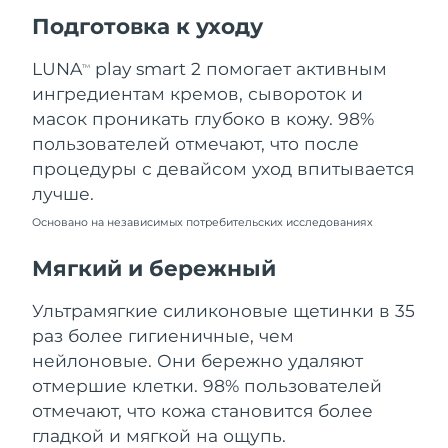
Ожидаемая дата доставки
Подготовка к уходу
Пуэрто-Рико
8/12/26
LUNA
play smart 2 помогает активным
TM
Ожидаемая дата доставки
Катар
ингредиентам кремов, сывороток и
8/11/26
масок проникать глубоко в кожу. 98%
Ожидаемая дата доставки
пользователей отмечают, что после
Реюньон
8/15/26
процедуры с девайсом уход впитывается
лучше.
Ожидаемая дата доставки
Румыния
8/10/26
Основано на независимых потребительских исследованиях
Ожидаемая дата доставки
Мягкий и бережный
Россия
8/18/26
Ультрамягкие силиконовые щетинки в 35
Ожидаемая дата доставки
Саудовская Аравия
раз более гигиеничные, чем
8/11/26
нейлоновые. Они бережно удаляют
Ожидаемая дата доставки
отмершие клетки. 98% пользователей
Сингапур
8/12/26
отмечают, что кожа становится более
гладкой и мягкой на ощупь.
Ожидаемая дата доставки