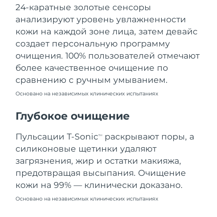
24-каратные золотые сенсоры
Ожидаемая дата доставки
Ливан
8/11/26
анализируют уровень увлажненности
кожи на каждой зоне лица, затем девайс
Ожидаемая дата доставки
Литва
создает персональную программу
8/10/26
очищения. 100% пользователей отмечают
Ожидаемая дата доставки
более качественное очищение по
Люксембург
8/10/26
сравнению с ручным умыванием.
Основано на независимых клинических испытаниях
Ожидаемая дата доставки
Макао (САР)
8/12/26
Глубокое очищение
Ожидаемая дата доставки
Малайзия
8/13/26
Пульсации T-Sonic
раскрывают поры, а
TM
силиконовые щетинки удаляют
Ожидаемая дата доставки
Мальта
загрязнения, жир и остатки макияжа,
8/10/26
предотвращая высыпания. Очищение
Ожидаемая дата доставки
кожи на 99% — клинически доказано.
Мексика
8/14/26
Основано на независимых клинических испытаниях
Ожидаемая дата доставки
Монако