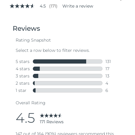
4.5
(171)
Write a review
4.5
out
of
5
stars,
average
rating
value.
Read
171
Reviews.
Same
page
link.