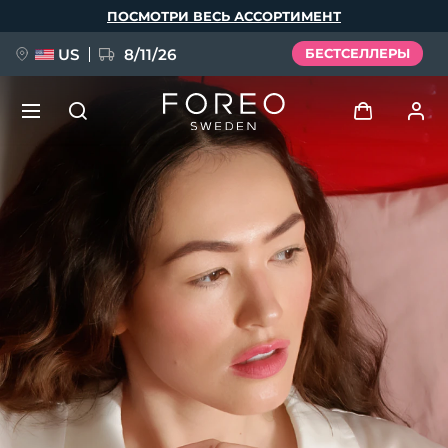
Перейти
ПОСМОТРИ ВЕСЬ АССОРТИМЕНТ
к
основному
содержанию
US
8/11/26
БЕСТСЕЛЛЕРЫ
НОВИНКА
Войти
Язык
BREAKING NEWS
Профиль пользователя
English
Deutsch
Español
Мои приборы
FAQ™ Pure Beauty-Tech Elixir
Français
Italiano
Português
Мои заказы
Polski
Svenska
Русский
Türkçe
简体中文
繁體中文
Мои адреса
issa™ Teeth Whitening Set
Мои подписки