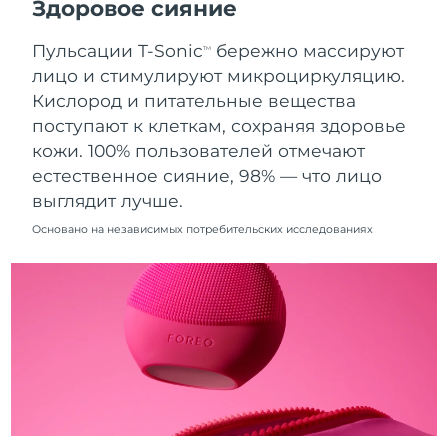
Здоровое сияние
8/11/26
Пульсации T-Sonic
бережно массируют
Ожидаемая дата доставки
TM
Нидерланды
8/10/26
лицо и стимулируют микроциркуляцию.
Кислород и питательные вещества
Ожидаемая дата доставки
Новая Зеландия
поступают к клеткам, сохраняя здоровье
8/10/26
кожи. 100% пользователей отмечают
Ожидаемая дата доставки
естественное сияние, 98% — что лицо
Норвегия
8/10/26
выглядит лучше.
Ожидаемая дата доставки
Основано на независимых потребительских исследованиях
Оман
8/13/26
Ожидаемая дата доставки
Филиппины
8/13/26
Ожидаемая дата доставки
Польша
8/11/26
Ожидаемая дата доставки
Португалия
8/10/26