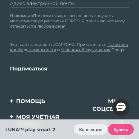
Адрес электронной почты
Нажимая «Подписаться», я соглашаюсь получать
маркетинговую рассылку FOREO. Я понимаю, что могу
отписаться в любое время.
Этот сайт защищен reCAPTCHA. Применяются
Политика
конфиденциальности
и
Условия обслуживания
Google.
ПОМОЩЬ
МЫ В
СОЦСЕТЯХ
Свяжитесь с нами
МОЯ УЧЁТНАЯ
ЗАПИСЬ
Заказ и доставка
LUNA™ play smart 2
Коллекция
Купить
Регистрация продукта
Гарантия и возврат