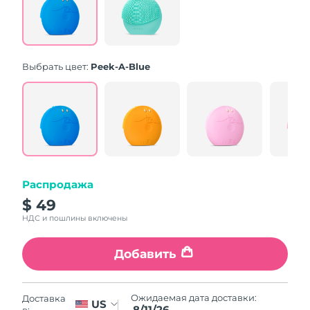
Same
page
link.
Выбрать цвет:
Peek-A-Blue
Распродажа
$ 49
НДС и пошлины включены
Добавить
Ожидаемая дата доставки:
Доставка
US
8/11/26
в: