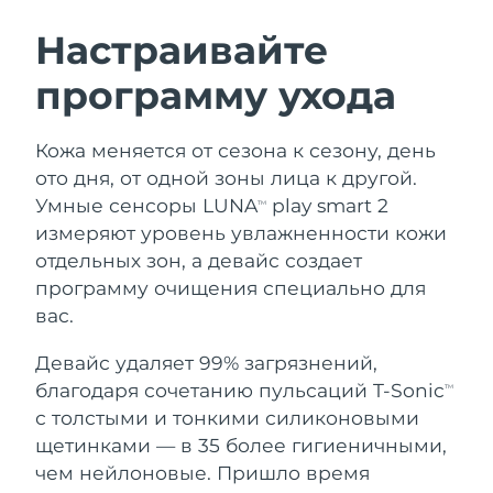
ШВЕДСКИЙ УХОД ЗА КОЖЕЙ
Настраивайте
программу ухода
Ожидаемая дата доставки
Австралия
8/13/26
Очищение кожи
Лифтинг
Кожа меняется от сезона к сезону, день
Ожидаемая дата доставки
Австрия
LUNA™ 4 набор
BEAR™ 2 набор
8/10/26
ото дня, от одной зоны лица к другой.
Anti-aging massage
Microcurrent toning
Умные сенсоры LUNA
play smart 2
TM
Ожидаемая дата доставки
Бахрейн
измеряют уровень увлажненности кожи
8/11/26
отдельных зон, а девайс создает
Увлажнение
Забота о полости рта
LUNA™ 4 Plus
BEAR™ 2 go
программу очищения специально для
Ожидаемая дата доставки
Бельгия
UFO™ 3 набор
issa™ 4
8/10/26
Massage, LED heating
Microcurrent toning on-the-go
вас.
FAQ™ АНТИВОЗРАСТНОЙ УХОД
Deep facial hydration
Hybrid silicone sonic toothbrush
Ожидаемая дата доставки
Девайс удаляет 99% загрязнений,
Бермудские о-ва
8/16/26
NEW
благодаря сочетанию пульсаций T-Sonic
LUNA™ 4 Men
BEAR™ 2 eyes & lips
TM
UFO™ 3 LED
issa™ 4 plus
с толстыми и тонкими силиконовыми
For men, anti-aging massage
Microcurrent line smoothing device
Босния и
Ожидаемая дата доставки
Near-infrared and red light therapy
щетинками — в 35 более гигиеничными,
Smart hybrid silicone sonic toothbrush
Герцеговина
8/13/26
device
Омоложение
LED-процедуры
чем нейлоновые. Пришло время