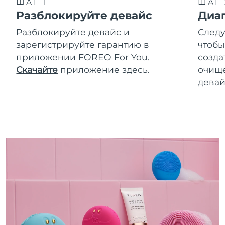
ШАГ 1
ШАГ 
Разблокируйте девайс
Диа
Разблокируйте девайс и
Следу
зарегистрируйте гарантию в
чтобы
приложении FOREO For You.
созда
Скачайте
приложение здесь.
очище
девай