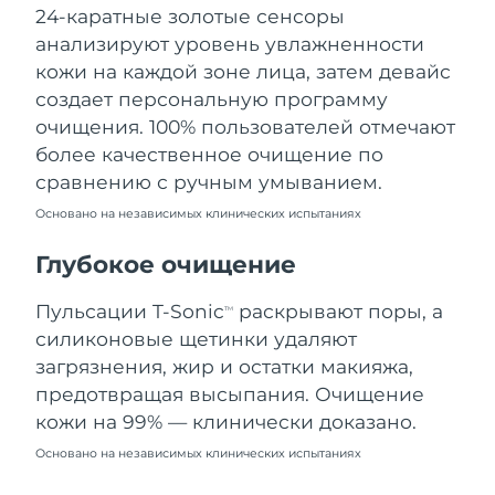
24-каратные золотые сенсоры
Ожидаемая дата доставки
Ливан
10/08/2026
анализируют уровень увлажненности
кожи на каждой зоне лица, затем девайс
Ожидаемая дата доставки
Литва
создает персональную программу
09/08/2026
очищения. 100% пользователей отмечают
Ожидаемая дата доставки
более качественное очищение по
Люксембург
09/08/2026
сравнению с ручным умыванием.
Основано на независимых клинических испытаниях
Ожидаемая дата доставки
Макао (САР)
11/08/2026
Глубокое очищение
Ожидаемая дата доставки
Малайзия
12/08/2026
Пульсации T-Sonic
раскрывают поры, а
TM
силиконовые щетинки удаляют
Ожидаемая дата доставки
Мальта
загрязнения, жир и остатки макияжа,
09/08/2026
предотвращая высыпания. Очищение
Ожидаемая дата доставки
кожи на 99% — клинически доказано.
Мексика
13/08/2026
Основано на независимых клинических испытаниях
Ожидаемая дата доставки
Монако