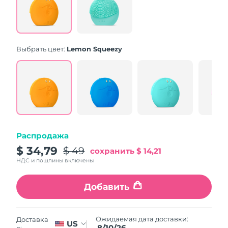
Same
page
link.
Выбрать цвет:
Lemon Squeezy
Распродажа
$ 34,79
$ 49
сохранить
$ 14,21
НДС и пошлины включены
Добавить
Ожидаемая дата доставки:
Доставка
US
8/10/26
в: