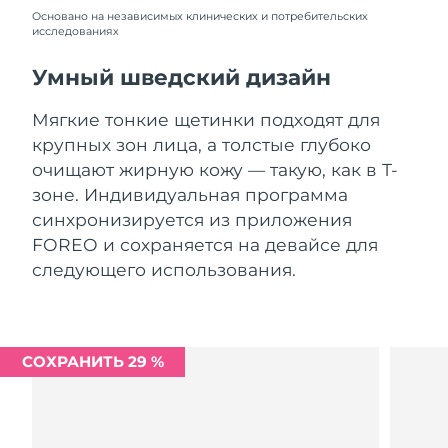
Словакия
09/08/2026
Основано на независимых клинических и потребительских
исследованиях
Ожидаемая дата доставки
Словения
09/08/2026
Умный шведский дизайн
Южно-Африканская
Ожидаемая дата доставки
Мягкие тонкие щетинки подходят для
Республика
17/08/2026
крупных зон лица, а толстые глубоко
очищают жирную кожу — такую, как в Т-
Ожидаемая дата доставки
Республика Корея
зоне. Индивидуальная программа
11/08/2026
синхронизируется из приложения
Ожидаемая дата доставки
FOREO и сохраняется на девайсе для
Испания
09/08/2026
следующего использования.
Ожидаемая дата доставки
Швеция
09/08/2026
Ожидаемая дата доставки
СОХРАНИТЬ 29 %
Швейцария
09/08/2026
Ожидаемая дата доставки
Тайвань
14/08/2026