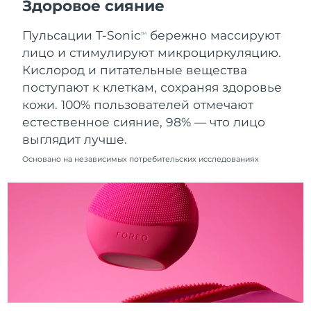
Здоровое сияние
10/08/2026
Пульсации T-Sonic
бережно массируют
Ожидаемая дата доставки
TM
Нидерланды
09/08/2026
лицо и стимулируют микроциркуляцию.
Кислород и питательные вещества
Ожидаемая дата доставки
Новая Зеландия
поступают к клеткам, сохраняя здоровье
09/08/2026
кожи. 100% пользователей отмечают
Ожидаемая дата доставки
естественное сияние, 98% — что лицо
Норвегия
09/08/2026
выглядит лучше.
Ожидаемая дата доставки
Основано на независимых потребительских исследованиях
Оман
12/08/2026
Ожидаемая дата доставки
Филиппины
12/08/2026
Ожидаемая дата доставки
Польша
10/08/2026
Ожидаемая дата доставки
Португалия
09/08/2026