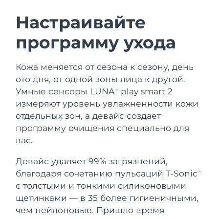
ШВЕДСКИЙ УХОД ЗА КОЖЕЙ
Настраивайте
программу ухода
Ожидаемая дата доставки
Австралия
12/08/2026
Очищение кожи
Лифтинг
Кожа меняется от сезона к сезону, день
Ожидаемая дата доставки
Австрия
LUNA™ 4 набор
BEAR™ 2 набор
09/08/2026
ото дня, от одной зоны лица к другой.
Anti-aging massage
Microcurrent toning
Умные сенсоры LUNA
play smart 2
TM
Ожидаемая дата доставки
Бахрейн
измеряют уровень увлажненности кожи
10/08/2026
отдельных зон, а девайс создает
Увлажнение
Забота о полости рта
LUNA™ 4 Plus
BEAR™ 2 go
программу очищения специально для
Ожидаемая дата доставки
Бельгия
UFO™ 3 набор
issa™ 4
09/08/2026
Massage, LED heating
Microcurrent toning on-the-go
вас.
FAQ™ АНТИВОЗРАСТНОЙ УХОД
Deep facial hydration
Hybrid silicone sonic toothbrush
Ожидаемая дата доставки
Девайс удаляет 99% загрязнений,
Бермудские о-ва
15/08/2026
NEW
благодаря сочетанию пульсаций T-Sonic
LUNA™ 4 Men
BEAR™ 2 eyes & lips
TM
UFO™ 3 LED
issa™ 4 plus
с толстыми и тонкими силиконовыми
For men, anti-aging massage
Microcurrent line smoothing device
Босния и
Ожидаемая дата доставки
Near-infrared and red light therapy
щетинками — в 35 более гигиеничными,
Smart hybrid silicone sonic toothbrush
Герцеговина
12/08/2026
device
Омоложение
LED-процедуры
чем нейлоновые. Пришло время