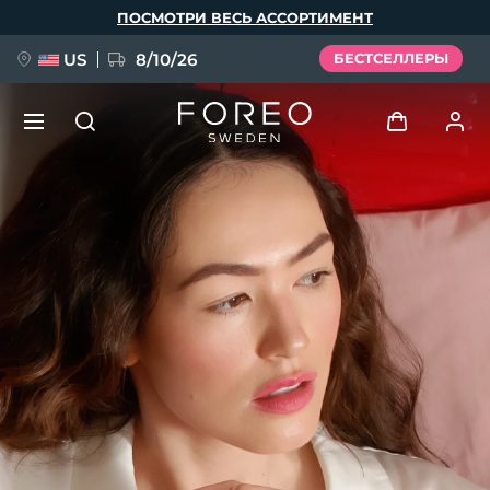
Перейти
ПОСМОТРИ ВЕСЬ АССОРТИМЕНТ
к
основному
содержанию
US
8/10/26
БЕСТСЕЛЛЕРЫ
НОВИНКА
Войти
Язык
BREAKING NEWS
Профиль пользователя
English
Deutsch
Español
Мои приборы
FAQ™ Pure Beauty-Tech Elixir
Français
Italiano
Português
Мои заказы
Polski
Svenska
Русский
Türkçe
简体中文
繁體中文
Мои адреса
issa™ Teeth Whitening Set
Мои подписки