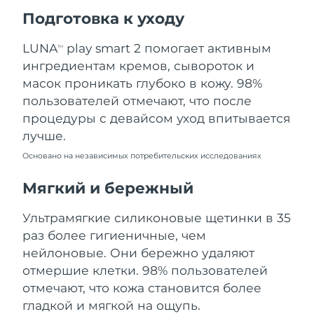
Ожидаемая дата доставки
Подготовка к уходу
Пуэрто-Рико
11/08/2026
LUNA
play smart 2 помогает активным
TM
Ожидаемая дата доставки
Катар
ингредиентам кремов, сывороток и
10/08/2026
масок проникать глубоко в кожу. 98%
Ожидаемая дата доставки
пользователей отмечают, что после
Реюньон
14/08/2026
процедуры с девайсом уход впитывается
лучше.
Ожидаемая дата доставки
Румыния
09/08/2026
Основано на независимых потребительских исследованиях
Ожидаемая дата доставки
Мягкий и бережный
Россия
17/08/2026
Ультрамягкие силиконовые щетинки в 35
Ожидаемая дата доставки
Саудовская Аравия
раз более гигиеничные, чем
10/08/2026
нейлоновые. Они бережно удаляют
Ожидаемая дата доставки
отмершие клетки. 98% пользователей
Сингапур
11/08/2026
отмечают, что кожа становится более
гладкой и мягкой на ощупь.
Ожидаемая дата доставки