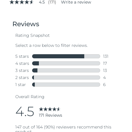
4.5
(171)
Write a review
4.5
out
of
5
stars,
average
rating
value.
Read
171
Reviews.
Same
page
link.