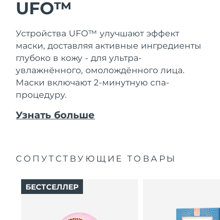
Словакия
UFO™
8/9/26
Ожидаемая дата доставки
Словения
Устройства UFO™ улучшают эффект
8/9/26
маски, доставляя активные ингредиенты
Южно-Африканская
глубоко в кожу - для ультра-
Ожидаемая дата доставки
Республика
8/17/26
увлажнённого, омолождённого лица.
Маски включают 2-минутную спа-
Ожидаемая дата доставки
Республика Корея
процедуру.
8/11/26
Узнать больше
Ожидаемая дата доставки
Испания
8/9/26
Ожидаемая дата доставки
Швеция
8/9/26
СОПУТСТВУЮЩИЕ ТОВАРЫ
Ожидаемая дата доставки
Швейцария
8/9/26
БЕСТСЕЛЛЕР
Ожидаемая дата доставки
Тайвань
8/14/26