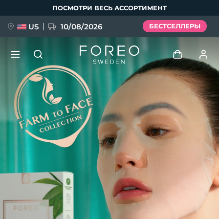
Перейти
ПОСМОТРИ ВЕСЬ АССОРТИМЕНТ
к
основному
содержанию
US
10/08/2026
БЕСТСЕЛЛЕРЫ
НОВИНКА
Войти
Язык
BREAKING NEWS
Профиль пользователя
English
Deutsch
Español
Мои приборы
FAQ™ Pure Beauty-Tech Elixir
Français
Italiano
Português
Мои заказы
Polski
Svenska
Русский
Türkçe
简体中文
繁體中文
Мои адреса
issa™ Teeth Whitening Set
Мои подписки