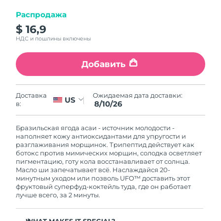
8/11/26
Распродажа
Ожидаемая дата доставки
Израиль
$ 16,9
8/13/26
НДС и пошлины включены
Ожидаемая дата доставки
Италия
8/9/26
Добавить
Ожидаемая дата доставки
Япония
8/12/26
Ожидаемая дата доставки:
Доставка
US
8/10/26
в:
Ожидаемая дата доставки
Джерси
8/14/26
Бразильская ягода асаи - источник молодости -
наполняет кожу антиоксидантами для упругости и
Ожидаемая дата доставки
Казахстан
разглаживания морщинок. Трипептид действует как
8/11/26
ботокс против мимических морщин, солодка осветляет
пигментацию, готу кола восстанавливает от солнца.
Масло ши запечатывает всё. Наслаждайся 20-
Ожидаемая дата доставки
Кувейт
минутным уходом или позволь UFO™ доставить этот
8/9/26
фруктовый суперфуд-коктейль туда, где он работает
лучше всего, за 2 минуты.
Ожидаемая дата доставки
Латвия
8/9/26
WHAT MAKES IT SPECIAL?