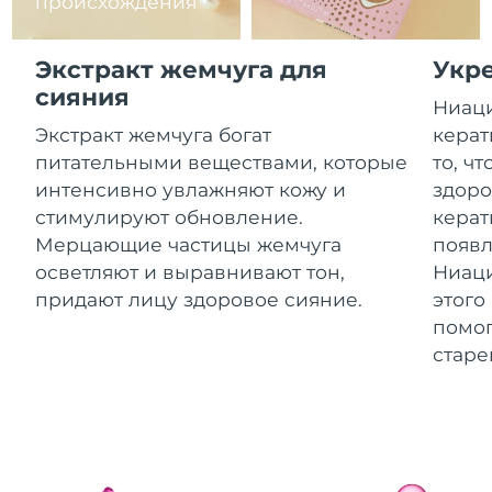
происхождения
13/08/2026
Ожидаемая дата доставки
Израиль
Экстракт жемчуга для
Укр
15/08/2026
сияния
Ниаци
Ожидаемая дата доставки
Италия
Экстракт жемчуга богат
керат
11/08/2026
питательными веществами, которые
то, ч
Ожидаемая дата доставки
интенсивно увлажняют кожу и
здоро
Япония
14/08/2026
стимулируют обновление.
керат
Мерцающие частицы жемчуга
появл
Ожидаемая дата доставки
Джерси
16/08/2026
осветляют и выравнивают тон,
Ниаци
придают лицу здоровое сияние.
этого
Ожидаемая дата доставки
Казахстан
помог
13/08/2026
старе
Ожидаемая дата доставки
Кувейт
11/08/2026
Ожидаемая дата доставки
Латвия
11/08/2026