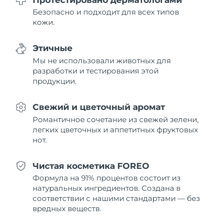
12/08/2026
Безопасно и подходит для всех типов
кожи.
Ожидаемая дата доставки
Нидерланды
11/08/2026
Этичные
Ожидаемая дата доставки
Новая Зеландия
Мы не использовали животных для
11/08/2026
разработки и тестирования этой
продукции.
Ожидаемая дата доставки
Норвегия
11/08/2026
Свежий и цветочный аромат
Ожидаемая дата доставки
Оман
Романтичное сочетание из свежей зелени,
14/08/2026
легких цветочных и аппетитных фруктовых
нот.
Ожидаемая дата доставки
Филиппины
14/08/2026
Чистая косметика FOREO
Ожидаемая дата доставки
Польша
Формула на 91% процентов состоит из
12/08/2026
натуральных ингредиентов. Создана в
соответствии с нашими стандартами — без
Ожидаемая дата доставки
Португалия
11/08/2026
вредных веществ.