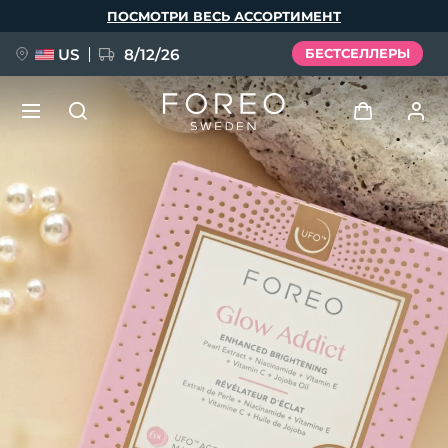
Перейти
ПОСМОТРИ ВЕСЬ АССОРТИМЕНТ
к
основному
содержанию
US
8/12/26
БЕСТСЕЛЛЕРЫ
НОВИНКА
Войти
Язык
BREAKING NEWS
Профиль пользователя
English
Deutsch
Español
Мои приборы
FAQ™ Pure Beauty-Tech Elixir
Français
Italiano
Português
Мои заказы
Polski
Svenska
Русский
Türkçe
简体中文
繁體中文
Мои адреса
issa™ Teeth Whitening Set
Мои подписки