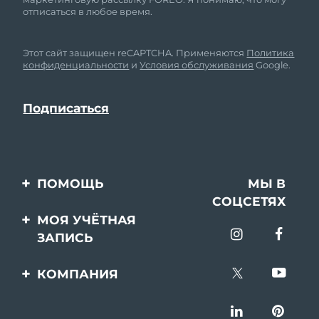
отписаться в любое время.
Этот сайт защищен reCAPTCHA. Применяются
Политика
конфиденциальности
и
Условия обслуживания
Google.
ПОМОЩЬ
МЫ В
СОЦСЕТЯХ
Свяжитесь с нами
МОЯ УЧЁТНАЯ
ЗАПИСЬ
Заказ и доставка
Регистрация продукта
Гарантия и возврат
КОМПАНИЯ
Поддержка
Вопросы и ответы
О FOREO