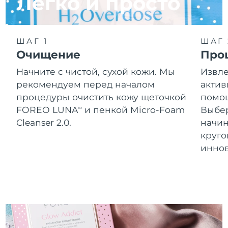
Легко и просто
Словакия
11/08/2026
Ожидаемая дата доставки
Словения
11/08/2026
ШАГ 1
ШАГ 
Очищение
Про
Южно-Африканская
Ожидаемая дата доставки
Республика
19/08/2026
Начните с чистой, сухой кожи. Мы
Извле
рекомендуем перед началом
актив
Ожидаемая дата доставки
Республика Корея
процедуры очистить кожу щеточкой
помощ
13/08/2026
FOREO LUNA
и пенкой Micro-Foam
Выбе
TM
Cleanser 2.0.
начин
Ожидаемая дата доставки
Испания
11/08/2026
круг
инно
Ожидаемая дата доставки
Швеция
11/08/2026
Ожидаемая дата доставки
Швейцария
11/08/2026
Ожидаемая дата доставки
Тайвань
16/08/2026