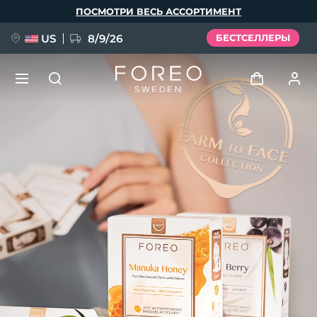
Перейти
ПОСМОТРИ ВЕСЬ АССОРТИМЕНТ
к
основному
содержанию
US
8/9/26
БЕСТСЕЛЛЕРЫ
НОВИНКА
Войти
Язык
BREAKING NEWS
Профиль пользователя
English
Deutsch
Español
Мои приборы
FAQ™ Pure Beauty-Tech Elixir
Français
Italiano
Português
Мои заказы
Polski
Svenska
Русский
Türkçe
简体中文
繁體中文
Мои адреса
issa™ Teeth Whitening Set
Мои подписки