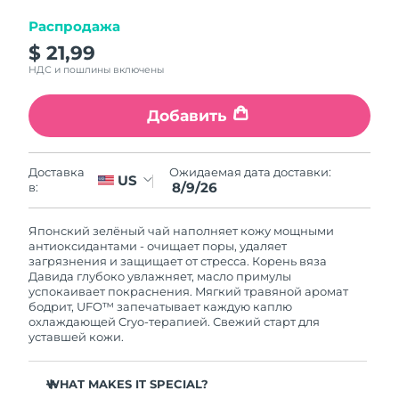
8/10/26
Распродажа
Ожидаемая дата доставки
Израиль
$ 21,99
8/12/26
НДС и пошлины включены
Ожидаемая дата доставки
Италия
8/8/26
Добавить
Ожидаемая дата доставки
Япония
8/11/26
Ожидаемая дата доставки:
Доставка
US
8/9/26
в:
Ожидаемая дата доставки
Джерси
8/13/26
Японский зелёный чай наполняет кожу мощными
антиоксидантами - очищает поры, удаляет
Ожидаемая дата доставки
Казахстан
загрязнения и защищает от стресса. Корень вяза
8/10/26
Давида глубоко увлажняет, масло примулы
успокаивает покраснения. Мягкий травяной аромат
бодрит, UFO™ запечатывает каждую каплю
Ожидаемая дата доставки
Кувейт
охлаждающей Cryo-терапией. Свежий старт для
8/8/26
уставшей кожи.
Ожидаемая дата доставки
Латвия
8/8/26
WHAT MAKES IT SPECIAL?