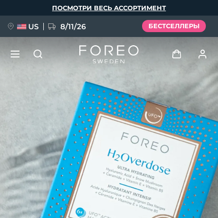
Перейти
ПОСМОТРИ ВЕСЬ АССОРТИМЕНТ
к
основному
содержанию
US
8/11/26
БЕСТСЕЛЛЕРЫ
НОВИНКА
Войти
Язык
BREAKING NEWS
Профиль пользователя
English
Deutsch
Español
Мои приборы
FAQ™ Pure Beauty-Tech Elixir
Français
Italiano
Português
Мои заказы
Polski
Svenska
Русский
Türkçe
简体中文
繁體中文
Мои адреса
issa™ Teeth Whitening Set
Мои подписки