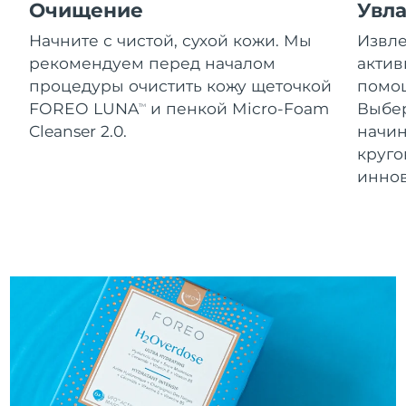
Словакия
Очищение
Увл
8/10/26
Начните с чистой, сухой кожи. Мы
Извле
Ожидаемая дата доставки
Словения
рекомендуем перед началом
актив
8/10/26
процедуры очистить кожу щеточкой
помощ
Южно-Африканская
Ожидаемая дата доставки
FOREO LUNA
и пенкой Micro-Foam
Выбе
TM
Республика
8/18/26
Cleanser 2.0.
начин
круг
Ожидаемая дата доставки
Республика Корея
инно
8/12/26
Ожидаемая дата доставки
Испания
8/10/26
Ожидаемая дата доставки
Швеция
8/10/26
Ожидаемая дата доставки
Швейцария
8/10/26
Ожидаемая дата доставки
Тайвань
8/15/26