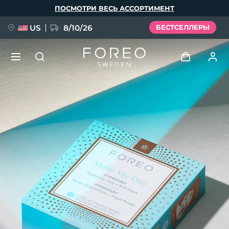
Перейти
ПОСМОТРИ ВЕСЬ АССОРТИМЕНТ
к
основному
содержанию
US
8/10/26
БЕСТСЕЛЛЕРЫ
НОВИНКА
Войти
Язык
BREAKING NEWS
Профиль пользователя
English
Deutsch
Español
Мои приборы
FAQ™ Pure Beauty-Tech Elixir
Français
Italiano
Português
Мои заказы
Polski
Svenska
Русский
Türkçe
简体中文
繁體中文
Мои адреса
issa™ Teeth Whitening Set
Мои подписки