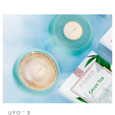
Ожидаемая дата доставки
Таиланд
8/13/26
Ожидаемая дата доставки
Турция
8/10/26
Ожидаемая дата доставки
ОАЭ
8/10/26
Ожидаемая дата доставки
Великобритания
8/9/26
Соединенные
Ожидаемая дата доставки
Штаты
8/10/26
Ожидаемая дата доставки
Узбекистан
8/14/26
Ожидаемая дата доставки
Вьетнам
8/15/26
UFO
3
TM