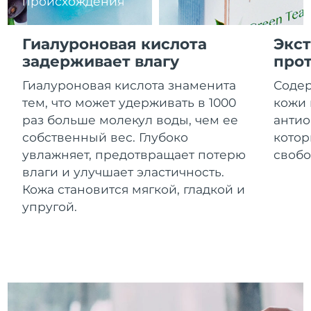
происхождения
8/11/26
Ожидаемая дата доставки
Израиль
Гиалуроновая кислота
Экст
8/13/26
задерживает влагу
прот
Ожидаемая дата доставки
Италия
Гиалуроновая кислота знаменита
Содер
8/9/26
тем, что может удерживать в 1000
кожи 
Ожидаемая дата доставки
раз больше молекул воды, чем ее
антио
Япония
8/12/26
собственный вес. Глубоко
котор
увлажняет, предотвращает потерю
свобо
Ожидаемая дата доставки
Джерси
8/14/26
влаги и улучшает эластичность.
Кожа становится мягкой, гладкой и
Ожидаемая дата доставки
Казахстан
упругой.
8/11/26
Ожидаемая дата доставки
Кувейт
8/9/26
Ожидаемая дата доставки
Латвия
8/9/26