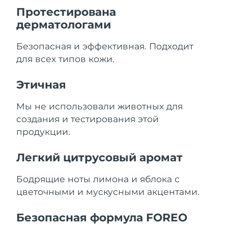
8/10/26
Протестирована
дерматологами
Ожидаемая дата доставки
Нидерланды
8/9/26
Безопасная и эффективная. Подходит
Ожидаемая дата доставки
для всех типов кожи.
Новая Зеландия
8/9/26
Этичная
Ожидаемая дата доставки
Норвегия
8/9/26
Мы не использовали животных для
Ожидаемая дата доставки
создания и тестирования этой
Оман
8/12/26
продукции.
Ожидаемая дата доставки
Филиппины
Легкий цитрусовый аромат
8/12/26
Ожидаемая дата доставки
Бодрящие ноты лимона и яблока с
Польша
8/10/26
цветочными и мускусными акцентами.
Ожидаемая дата доставки
Португалия
Безопасная формула FOREO
8/9/26