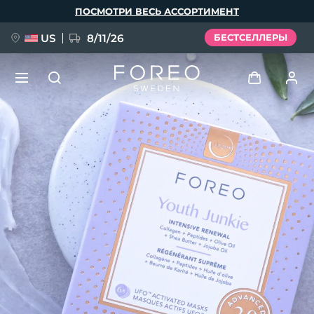
Перейти
ПОСМОТРИ ВЕСЬ АССОРТИМЕНТ
к
основному
содержанию
US
8/11/26
БЕСТСЕЛЛЕРЫ
НОВИНКА
Войти
Язык
BREAKING NEWS
Профиль пользователя
English
Deutsch
Español
Мои приборы
FAQ™ Pure Beauty-Tech Elixir
Français
Italiano
Português
Мои заказы
Polski
Svenska
Русский
Türkçe
简体中文
繁體中文
Мои адреса
issa™ Teeth Whitening Set
Мои подписки