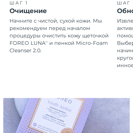
Словакия
ШАГ 1
ШАГ 
8/10/26
Очищение
Обн
Ожидаемая дата доставки
Словения
Начните с чистой, сухой кожи. Мы
Извле
8/10/26
рекомендуем перед началом
актив
Южно-Африканская
Ожидаемая дата доставки
процедуры очистить кожу щеточкой
помощ
Республика
8/18/26
FOREO LUNA
и пенкой Micro-Foam
Выбе
TM
Cleanser 2.0.
начин
Ожидаемая дата доставки
Республика Корея
круг
8/12/26
инно
Ожидаемая дата доставки
Испания
8/10/26
Ожидаемая дата доставки
Швеция
8/10/26
Ожидаемая дата доставки
Швейцария
8/10/26
Ожидаемая дата доставки
Тайвань
8/15/26