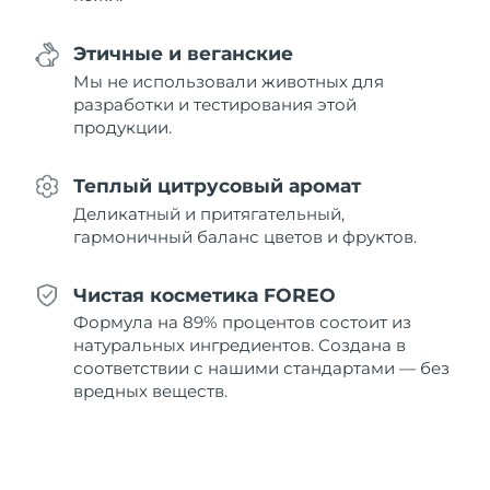
8/11/26
Этичные и веганские
Ожидаемая дата доставки
Нидерланды
8/10/26
Мы не использовали животных для
разработки и тестирования этой
Ожидаемая дата доставки
продукции.
Новая Зеландия
8/10/26
Теплый цитрусовый аромат
Ожидаемая дата доставки
Норвегия
8/10/26
Деликатный и притягательный,
гармоничный баланс цветов и фруктов.
Ожидаемая дата доставки
Оман
8/13/26
Чистая косметика FOREO
Ожидаемая дата доставки
Формула на 89% процентов состоит из
Филиппины
8/13/26
натуральных ингредиентов. Создана в
соответствии с нашими стандартами — без
Ожидаемая дата доставки
Польша
вредных веществ.
8/11/26
Ожидаемая дата доставки
Португалия
8/10/26