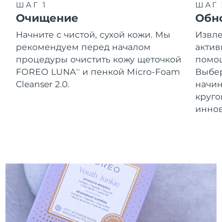
Словакия
ШАГ 1
ШАГ 
11/08/2026
Очищение
Обн
Ожидаемая дата доставки
Словения
Начните с чистой, сухой кожи. Мы
Извле
11/08/2026
рекомендуем перед началом
актив
Южно-Африканская
Ожидаемая дата доставки
процедуры очистить кожу щеточкой
помощ
Республика
19/08/2026
FOREO LUNA
и пенкой Micro-Foam
Выбе
TM
Cleanser 2.0.
начин
Ожидаемая дата доставки
Республика Корея
круг
13/08/2026
инно
Ожидаемая дата доставки
Испания
11/08/2026
Ожидаемая дата доставки
Швеция
11/08/2026
Ожидаемая дата доставки
Швейцария
11/08/2026
Ожидаемая дата доставки
Тайвань
16/08/2026