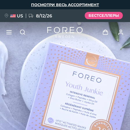
Перейти
ПОСМОТРИ ВЕСЬ АССОРТИМЕНТ
к
основному
содержанию
US
8/12/26
БЕСТСЕЛЛЕРЫ
НОВИНКА
Войти
Язык
BREAKING NEWS
Профиль пользователя
English
Deutsch
Español
Мои приборы
FAQ™ Pure Beauty-Tech Elixir
Français
Italiano
Português
Мои заказы
Polski
Svenska
Русский
Türkçe
简体中文
繁體中文
Мои адреса
issa™ Teeth Whitening Set
Мои подписки