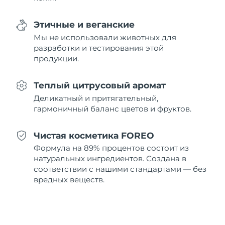
12/08/2026
Этичные и веганские
Ожидаемая дата доставки
Нидерланды
11/08/2026
Мы не использовали животных для
разработки и тестирования этой
Ожидаемая дата доставки
продукции.
Новая Зеландия
11/08/2026
Теплый цитрусовый аромат
Ожидаемая дата доставки
Норвегия
11/08/2026
Деликатный и притягательный,
гармоничный баланс цветов и фруктов.
Ожидаемая дата доставки
Оман
14/08/2026
Чистая косметика FOREO
Ожидаемая дата доставки
Формула на 89% процентов состоит из
Филиппины
14/08/2026
натуральных ингредиентов. Создана в
соответствии с нашими стандартами — без
Ожидаемая дата доставки
Польша
вредных веществ.
12/08/2026
Ожидаемая дата доставки
Португалия
11/08/2026