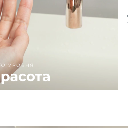
ГО УРОВНЯ
расота