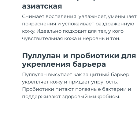
Уход KIWI™
All acne treatment devices
All revitalizing eye massagers
Serum
азиатская
issa™ Teeth Whitening Gel
Advanced pore care essentials
For healthy hair
18% PAP
Снимает воспаления, увлажняет, уменьшает
Косметика
Для мужчин
покраснения и успокаивает раздраженную
кожу. Идеально подходит для тех, у кого
чувствительная кожа и неровный тон.
Пуллулан и пробиотики для
Купить
укрепления барьера
Пуллулан высупает как защитный барьер,
укрепляет кожу и придает упругость.
FOREO APP
Пробиотики питают полезные бактерии и
поддерживают здоровый микробиом.
ПОДРОБНЕЕ