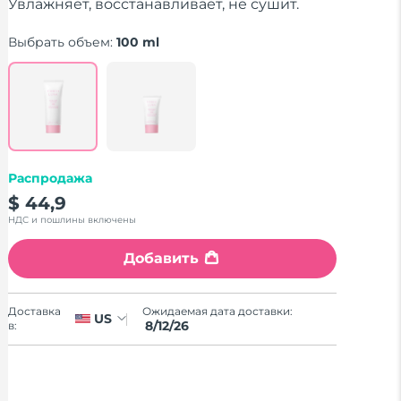
stars,
Увлажняет, восстанавливает, не сушит.
average
rating
Выбрать объем:
100 ml
value.
Read
a
Review.
Same
page
link.
Распродажа
$ 44,9
НДС и пошлины включены
Добавить
Ожидаемая дата доставки:
Доставка
US
8/12/26
в: