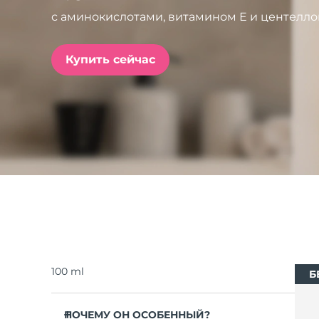
с аминокислотами, витамином Е и центелло
issa™ Teeth Whitening Set
Купить сейчас
FAQ™ Dual LED Panel
ПОДАРКИ И НАБОРЫ
Специальные
предложения
БЕСТСЕЛЛЕРЫ
100 ml
Б
ПОЧЕМУ ОН ОСОБЕННЫЙ?