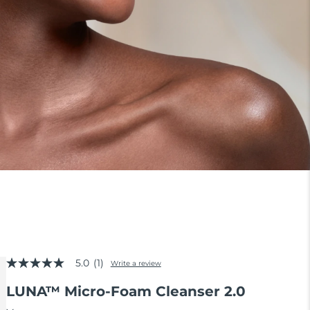
5.0
(1)
Write a review
5.0
out
LUNA™ Micro-Foam Cleanser 2.0
of
5