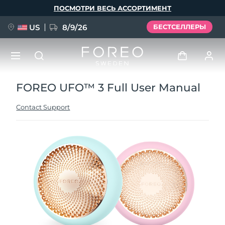
Перейти
ПОСМОТРИ ВЕСЬ АССОРТИМЕНТ
к
основному
содержанию
US
8/9/26
БЕСТСЕЛЛЕРЫ
FOREO UFO™ 3 Full User Manual
НОВИНКА
Войти
Язык
Contact Support
BREAKING NEWS
Профиль пользователя
English
Deutsch
Español
Мои приборы
FAQ™ Pure Beauty-Tech Elixir
Français
Italiano
Português
Мои заказы
Polski
Svenska
Русский
Türkçe
简体中文
繁體中文
Мои адреса
issa™ Teeth Whitening Set
Мои подписки