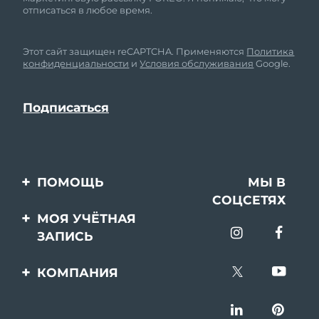
отписаться в любое время.
Этот сайт защищен reCAPTCHA. Применяются
Политика
конфиденциальности
и
Условия обслуживания
Google.
ПОМОЩЬ
МЫ В
СОЦСЕТЯХ
Свяжитесь с нами
МОЯ УЧЁТНАЯ
ЗАПИСЬ
Заказ и доставка
Регистрация продукта
Гарантия и возврат
КОМПАНИЯ
Поддержка
Вопросы и ответы
О FOREO