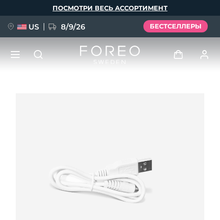
Перейти
ПОСМОТРИ ВЕСЬ АССОРТИМЕНТ
к
основному
содержанию
US
8/9/26
БЕСТСЕЛЛЕРЫ
НОВИНКА
Войти
Язык
BREAKING NEWS
Профиль пользователя
English
Deutsch
Español
Мои приборы
FAQ™ Pure Beauty-Tech Elixir
Français
Italiano
Português
Мои заказы
Polski
Svenska
Русский
Türkçe
简体中文
繁體中文
Мои адреса
issa™ Teeth Whitening Set
Мои подписки