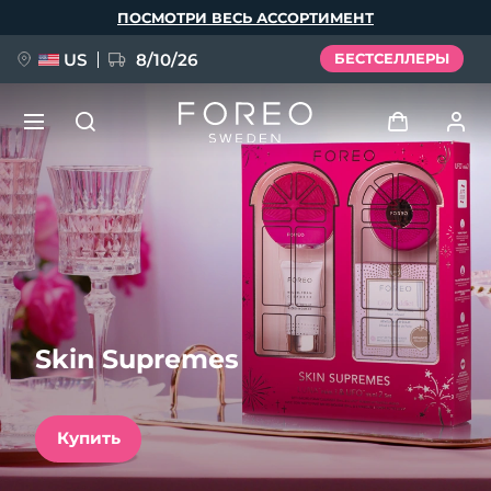
Перейти
ПОСМОТРИ ВЕСЬ АССОРТИМЕНТ
к
основному
содержанию
US
8/10/26
БЕСТСЕЛЛЕРЫ
НОВИНКА
Войти
Язык
BREAKING NEWS
Профиль пользователя
English
Deutsch
Español
Мои приборы
FAQ™ Pure Beauty-Tech Elixir
Français
Italiano
Português
Skin Supremes
Мои заказы
Polski
Svenska
Русский
Türkçe
简体中文
繁體中文
Мои адреса
Купить
issa™ Teeth Whitening Set
Мои подписки