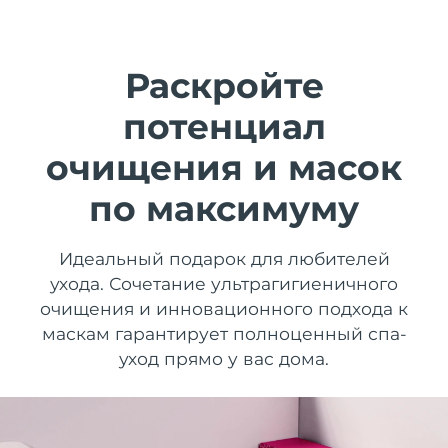
Страна доставки
Соединенные
Ожидаемая дата доставки
Раскройте
Штаты
8/10/26
FAQ™ Dual LED Panel
потенциал
Ожидаемая дата доставки
Великобритания
8/9/26
ПОДАРКИ И НАБОРЫ
очищения и масок
Ожидаемая дата доставки
по максимуму
Испания
8/9/26
Специальные
Ожидаемая дата доставки
Идеальный подарок для любителей
Австралия
предложения
БЕСТСЕЛЛЕРЫ
8/12/26
ухода. Сочетание ультрагигиеничного
очищения и инновационного подхода к
Ожидаемая дата доставки
Франция
8/9/26
маскам гарантирует полноценный спа-
уход прямо у вас дома.
Ожидаемая дата доставки
Германия
8/9/26
Терапия красным светом
Ожидаемая дата доставки
Канада
8/13/26