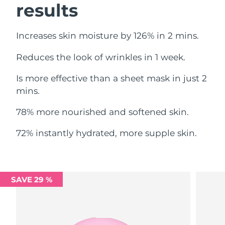
results
Ожидаемая дата доставки
Ливан
10/08/2026
Increases skin moisture by 126% in 2 mins.
Ожидаемая дата доставки
Литва
09/08/2026
Reduces the look of wrinkles in 1 week.
Ожидаемая дата доставки
Люксембург
Is more effective than a sheet mask in just 2
09/08/2026
mins.
Ожидаемая дата доставки
Макао (САР)
11/08/2026
78% more nourished and softened skin.
Ожидаемая дата доставки
72% instantly hydrated, more supple skin.
Малайзия
12/08/2026
Ожидаемая дата доставки
Мальта
09/08/2026
SAVE 29 %
Ожидаемая дата доставки
Мексика
13/08/2026
Ожидаемая дата доставки
Монако