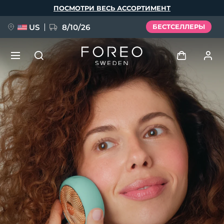
Перейти
ПОСМОТРИ ВЕСЬ АССОРТИМЕНТ
к
основному
содержанию
US
8/10/26
БЕСТСЕЛЛЕРЫ
НОВИНКА
Войти
Язык
BREAKING NEWS
Профиль пользователя
English
Deutsch
Español
Мои приборы
FAQ™ Pure Beauty-Tech Elixir
Français
Italiano
Português
Мои заказы
Polski
Svenska
Русский
Türkçe
简体中文
繁體中文
Мои адреса
issa™ Teeth Whitening Set
Мои подписки