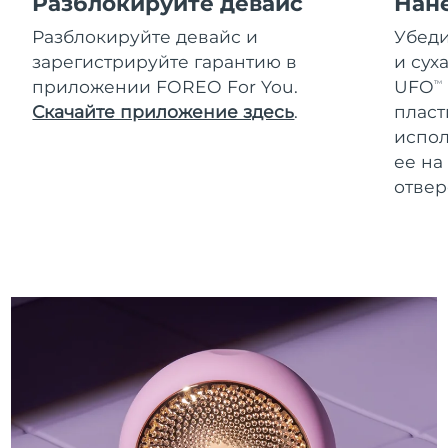
Разблокируйте девайс
Нан
Разблокируйте девайс и
Убеди
зарегистрируйте гарантию в
и сух
приложении FOREO For You.
UFO
TM
Скачайте приложение здесь
.
пласт
испол
ее на
отвер