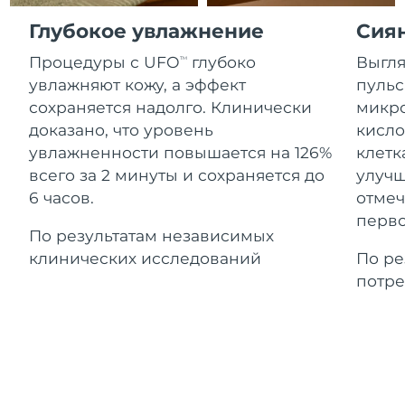
Advanced pore care essentials
For healthy hair
Ожидаемая дата доставки
18% PAP
Гибралтар
Глубокое увлажнение
Сия
Косметика
Для мужчин
13/08/2026
Процедуры с UFO
глубоко
Выгля
TM
Ожидаемая дата доставки
Греция
09/08/2026
увлажняют кожу, а эффект
пульс
сохраняется надолго. Клинически
микро
Ожидаемая дата доставки
Гонконг (САР)
доказано, что уровень
кисло
10/08/2026
Купить
увлажненности повышается на 126%
клетк
всего за 2 минуты и сохраняется до
улучш
Ожидаемая дата доставки
Венгрия
09/08/2026
6 часов.
отмеч
FOREO APP
перво
Ожидаемая дата доставки
По результатам независимых
Исландия
10/08/2026
ПОДРОБНЕЕ
клинических исследований
По ре
потре
Ожидаемая дата доставки
Индонезия
07/08/2026
Ожидаемая дата доставки
Ирландия
09/08/2026
Ожидаемая дата доставки
о-в Мэн