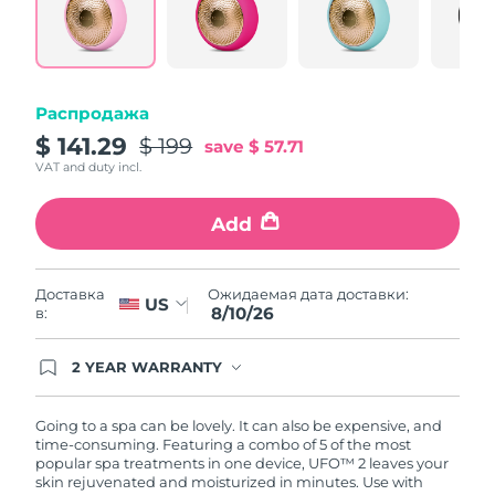
Same
Ожидаемая дата доставки
page
Пуэрто-Рико
11/08/2026
link.
Ожидаемая дата доставки
Катар
10/08/2026
Распродажа
$ 141.29
$ 199
save
$ 57.71
Ожидаемая дата доставки
Реюньон
VAT and duty incl.
14/08/2026
Add
Ожидаемая дата доставки
Румыния
09/08/2026
Ожидаемая дата доставки
Ожидаемая дата доставки:
Доставка
Россия
US
17/08/2026
8/10/26
в:
Ожидаемая дата доставки
Саудовская Аравия
2 YEAR WARRANTY
10/08/2026
Ordering today registers you for full FOREO
warranty coverage. This means if you experience
Ожидаемая дата доставки
issues within 2-year of purchase, FOREO will
Going to a spa can be lovely. It can also be expensive, and
Сингапур
11/08/2026
replace your product free of charge.
time-consuming. Featuring a combo of 5 of the most
popular spa treatments in one device, UFO™ 2 leaves your
skin rejuvenated and moisturized in minutes. Use with
Ожидаемая дата доставки