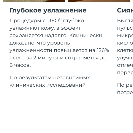
Advanced pore care essentials
For healthy hair
Ожидаемая дата доставки
18% PAP
Гибралтар
Глубокое увлажнение
Сия
Косметика
Для мужчин
8/15/26
Процедуры с UFO
глубоко
Выгля
TM
Ожидаемая дата доставки
Греция
8/11/26
увлажняют кожу, а эффект
пульс
сохраняется надолго. Клинически
микро
Ожидаемая дата доставки
Гонконг (САР)
доказано, что уровень
кисло
8/12/26
Купить
увлажненности повышается на 126%
клетк
всего за 2 минуты и сохраняется до
улучш
Ожидаемая дата доставки
Венгрия
8/11/26
6 часов.
отмеч
FOREO APP
перво
Ожидаемая дата доставки
По результатам независимых
Исландия
8/12/26
ПОДРОБНЕЕ
клинических исследований
По ре
потре
Ожидаемая дата доставки
Индонезия
8/9/26
Ожидаемая дата доставки
Ирландия
8/11/26
Ожидаемая дата доставки
о-в Мэн