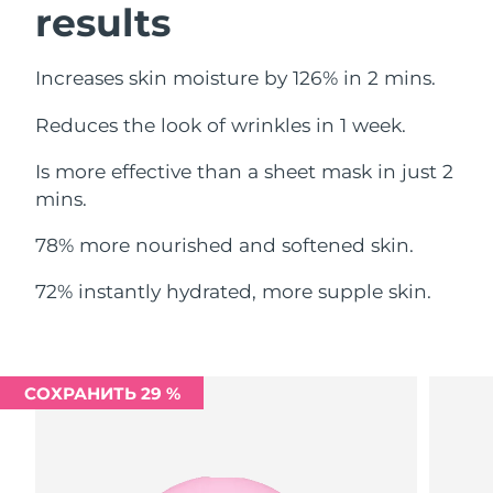
results
Ожидаемая дата доставки
Ливан
8/12/26
Increases skin moisture by 126% in 2 mins.
Ожидаемая дата доставки
Литва
8/11/26
Reduces the look of wrinkles in 1 week.
Ожидаемая дата доставки
Люксембург
Is more effective than a sheet mask in just 2
8/11/26
mins.
Ожидаемая дата доставки
Макао (САР)
8/13/26
78% more nourished and softened skin.
Ожидаемая дата доставки
72% instantly hydrated, more supple skin.
Малайзия
8/14/26
Ожидаемая дата доставки
Мальта
8/11/26
СОХРАНИТЬ 29 %
Ожидаемая дата доставки
Мексика
8/15/26
Ожидаемая дата доставки
Монако