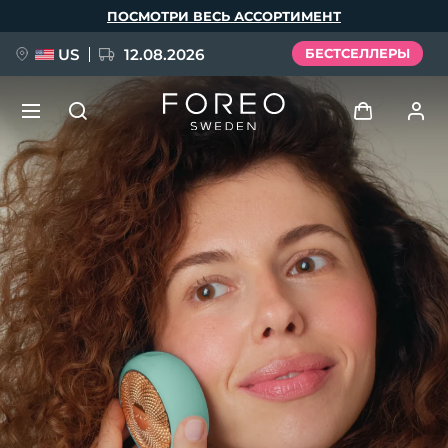
Перейти
ПОСМОТРИ ВЕСЬ АССОРТИМЕНТ
к
основному
содержанию
US
12.08.2026
БЕСТСЕЛЛЕРЫ
НОВИНКА
Войти
Язык
BREAKING NEWS
Профиль пользователя
English
Deutsch
Español
Мои приборы
FAQ™ Pure Beauty-Tech Elixir
Français
Italiano
Português
Мои заказы
Polski
Svenska
Русский
Türkçe
简体中文
繁體中文
Мои адреса
issa™ Teeth Whitening Set
Мои подписки