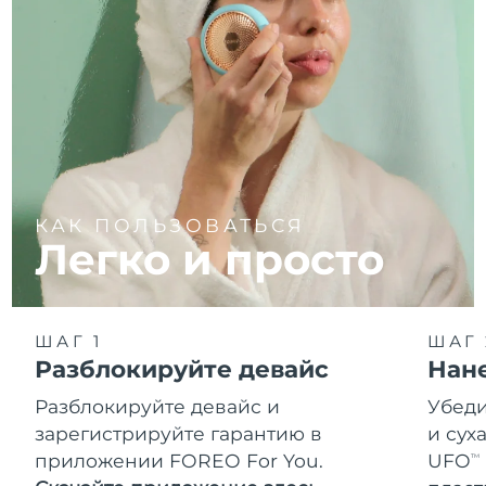
КАК ПОЛЬЗОВАТЬСЯ
Легко и просто
ШАГ 1
ШАГ 
Разблокируйте девайс
Нан
Разблокируйте девайс и
Убеди
зарегистрируйте гарантию в
и сух
приложении FOREO For You.
UFO
TM