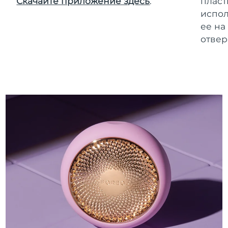
Скачайте приложение здесь
.
пласт
испол
ее на
отвер