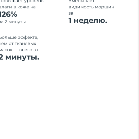
Повышает уровень
Уменьшает
влаги в коже на
видимость морщин
126%
за
1 неделю.
за 2 минуты.
Больше эффекта,
чем от тканевых
масок — всего за
2 минуты.