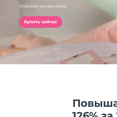
Глубокое увлажнение
issa™ Teeth Whitening Set
Купить сейчас
FAQ™ Dual LED Panel
ПОДАРКИ И НАБОРЫ
Специальные
предложения
БЕСТСЕЛЛЕРЫ
Повышае
126% за