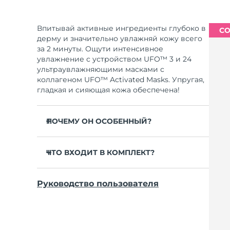
Впитывай активные ингредиенты глубоко в
СО
дерму и значительно увлажняй кожу всего
за 2 минуты. Ощути интенсивное
увлажнение с устройством UFO™ 3 и 24
ультраувлажняющими масками с
коллагеном UFO™ Activated Masks. Упругая,
гладкая и сияющая кожа обеспечена!
ПОЧЕМУ ОН ОСОБЕННЫЙ?
Клинически доказано: повышает уровень
влаги в коже на 126% за 2 минуты и
ЧТО ВХОДИТ В КОМПЛЕКТ?
эффективнее обычной тканевой маски.
UFO™ 3
Клинически доказано: уменьшает
Руководство пользователя
видимость морщин всего за 1 неделю.
6 x UFO™ Youth Junkie 2.0 Masks, 6 x UFO™
H2Overdose 2.0 Masks, 6 x UFO™ Acai Berry
Включает омолаживающий уход с
Masks & 6 x UFO™ Manuka Honey Masks
масками, нагрев, охлаждение, LED-
терапию и массаж.
Зарядный кабель USB