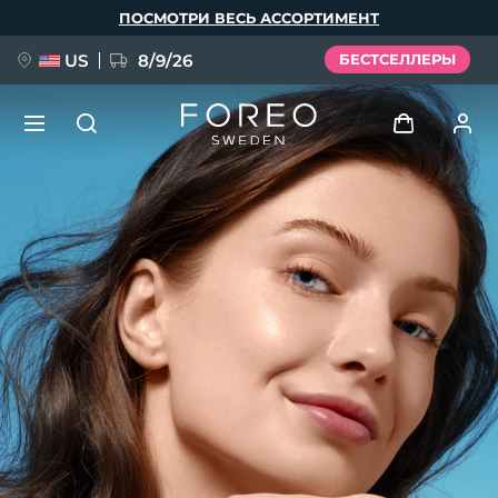
Перейти
ПОСМОТРИ ВЕСЬ АССОРТИМЕНТ
к
основному
содержанию
US
8/9/26
БЕСТСЕЛЛЕРЫ
НОВИНКА
Войти
Язык
BREAKING NEWS
Профиль пользователя
English
Deutsch
Español
Мои приборы
FAQ™ Pure Beauty-Tech Elixir
Français
Italiano
Português
Мои заказы
Polski
Svenska
Русский
Türkçe
简体中文
繁體中文
Мои адреса
issa™ Teeth Whitening Set
Мои подписки