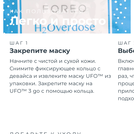
КАК ПОЛЬЗОВАТЬСЯ
Легко и просто
ШАГ 1
ШАГ 
Закрепите маску
Выб
Начните с чистой и сухой кожи.
Вклю
Снимите фиксирующее кольцо с
главн
девайса и извлеките маску UFO™ из
раз, 
упаковки. Закрепите маску на
проце
UFO™ 3 go с помощью кольца.
прило
подхо