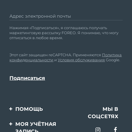
Адрес электронной почты
Нажимая «Подписаться», я соглашаюсь получать
маркетинговую рассылку FOREO. Я понимаю, что могу
отписаться в любое время.
Этот сайт защищен reCAPTCHA. Применяются
Политика
конфиденциальности
и
Условия обслуживания
Google.
ПОМОЩЬ
МЫ В
СОЦСЕТЯХ
Свяжитесь с нами
МОЯ УЧЁТНАЯ
ЗАПИСЬ
Заказ и доставка