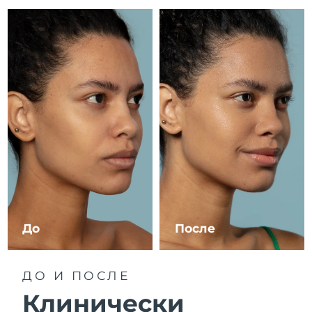
8/10/26
Ожидаемая дата доставки
Израиль
8/12/26
Ожидаемая дата доставки
Италия
8/8/26
Ожидаемая дата доставки
Япония
8/11/26
Ожидаемая дата доставки
Джерси
8/13/26
Ожидаемая дата доставки
Казахстан
8/10/26
До
После
Ожидаемая дата доставки
Кувейт
8/8/26
ДО И ПОСЛЕ
Ожидаемая дата доставки
Латвия
8/8/26
Клинически