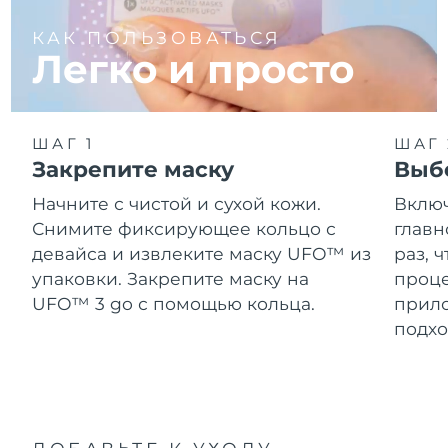
КАК ПОЛЬЗОВАТЬСЯ
Легко и просто
ШАГ 1
ШАГ 
Закрепите маску
Выб
Начните с чистой и сухой кожи.
Вклю
Снимите фиксирующее кольцо с
главн
девайса и извлеките маску UFO™ из
раз, 
упаковки. Закрепите маску на
проце
UFO™ 3 go с помощью кольца.
прило
подхо