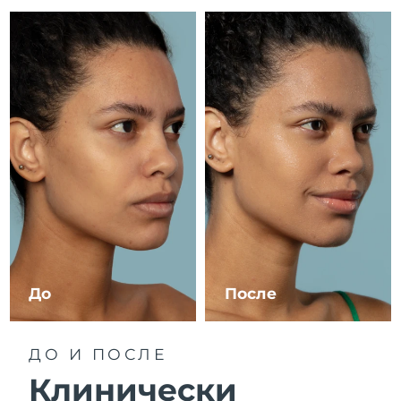
8/13/26
Ожидаемая дата доставки
Израиль
8/15/26
Ожидаемая дата доставки
Италия
8/11/26
Ожидаемая дата доставки
Япония
8/14/26
Ожидаемая дата доставки
Джерси
8/16/26
Ожидаемая дата доставки
Казахстан
8/13/26
До
После
Ожидаемая дата доставки
Кувейт
8/11/26
ДО И ПОСЛЕ
Ожидаемая дата доставки
Латвия
8/11/26
Клинически