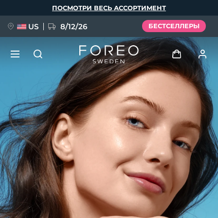
Перейти
ПОСМОТРИ ВЕСЬ АССОРТИМЕНТ
к
основному
содержанию
US
8/12/26
БЕСТСЕЛЛЕРЫ
НОВИНКА
Войти
Язык
BREAKING NEWS
Профиль пользователя
English
Deutsch
Español
Мои приборы
FAQ™ Pure Beauty-Tech Elixir
Français
Italiano
Português
Мои заказы
Polski
Svenska
Русский
Türkçe
简体中文
繁體中文
Мои адреса
issa™ Teeth Whitening Set
Мои подписки