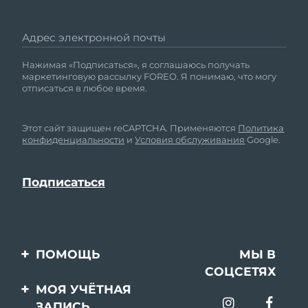
Адрес электронной почты
Нажимая «Подписаться», я соглашаюсь получать
маркетинговую рассылку FOREO. Я понимаю, что могу
отписаться в любое время.
Этот сайт защищен reCAPTCHA. Применяются
Политика
конфиденциальности
и
Условия обслуживания
Google.
ПОМОЩЬ
МЫ В
СОЦСЕТЯХ
Свяжитесь с нами
МОЯ УЧЁТНАЯ
ЗАПИСЬ
Заказ и доставка