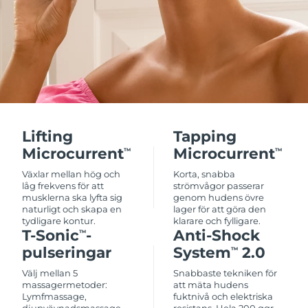
Lifting
Tapping
Microcurrent
Microcurrent
TM
TM
Växlar mellan hög och
Korta, snabba
låg frekvens för att
strömvågor passerar
musklerna ska lyfta sig
genom hudens övre
naturligt och skapa en
lager för att göra den
tydligare kontur.
klarare och fylligare.
T-Sonic
-
Anti-Shock
TM
pulseringar
System
2.0
TM
Välj mellan 5
Snabbaste tekniken för
massagermetoder:
att mäta hudens
Lymfmassage,
fuktnivå och elektriska
djupvävnadsmassage,
resistans. Hela 200 ggr