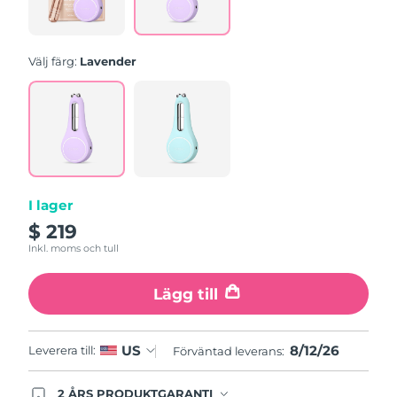
sida.
Turkiet
Förväntad leverans
8/12/26
Förenade
Välj färg:
Lavender
Förväntad leverans
8/12/26
Arabemiraten
Storbritannien
Förväntad leverans
8/11/26
USA
Förväntad leverans
8/12/26
Uzbekistan
Förväntad leverans
8/16/26
I lager
$ 219
Vietnam
Förväntad leverans
8/17/26
Inkl. moms och tull
Lägg till
8/12/26
US
Leverera till:
Förväntad leverans:
2 ÅRS PRODUKTGARANTI