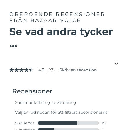
OBEROENDE RECENSIONER
FRÅN BAZAAR VOICE
Se vad andra tycker
...
4.5
(23)
Skriv en recension
4.5
av
5
stjärnor,
genomsnittligt
betyg.
Read
23
Reviews.
Länk
till
samma
sida.