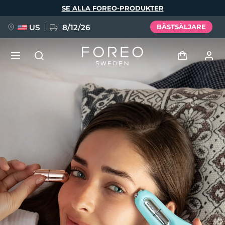
Hoppa
SE ALLA FOREO-PRODUKTER
till
huvudinnehåll
US
8/12/26
BÄSTSÄLJARE
NYHET
Logga in
Språk
BREAKING NEWS
Användarprofil
English
Deutsch
Español
Mina enheter
FAQ™ Pure Beauty-Tech Elixir
Français
Italiano
Português
Mina beställningar
Polski
Svenska
Русский
Türkçe
简体中文
繁體中文
Mina adresser
issa™ Teeth Whitening Set
Mina prenumerationer