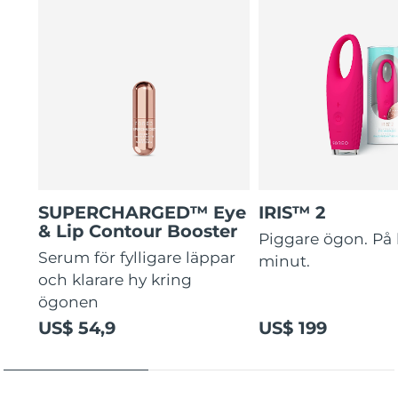
SUPERCHARGED™ Eye
IRIS™ 2
& Lip Contour Booster
Piggare ögon. På 
Serum för fylligare läppar
minut.
och klarare hy kring
ögonen
US$ 54,9
US$ 199