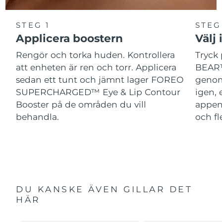
STEG 1
STEG
Applicera boostern
Välj 
Rengör och torka huden. Kontrollera
Tryck 
att enheten är ren och torr. Applicera
BEAR™
sedan ett tunt och jämnt lager FOREO
genom
SUPERCHARGED™ Eye & Lip Contour
igen, 
Booster på de områden du vill
appen
behandla.
och fl
DU KANSKE ÄVEN GILLAR DET
HÄR