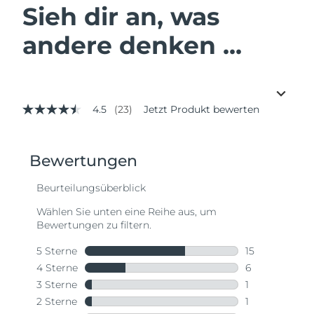
Sieh dir an, was
andere denken ...
4.5
(23)
Jetzt Produkt bewerten
4.5
von
5
Sternen,
Durchschnittswert
der
Bewertung.
Read
23
Reviews.
Link
auf
derselben
Seite.