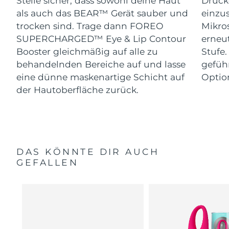
Stelle sicher, dass sowohl deine Haut
Drück
als auch das BEAR™ Gerät sauber und
einzus
trocken sind. Trage dann FOREO
Mikro
SUPERCHARGED™ Eye & Lip Contour
erneut
Booster gleichmäßig auf alle zu
Stufe
behandelnden Bereiche auf und lasse
gefüh
eine dünne maskenartige Schicht auf
Optio
der Hautoberfläche zurück.
DAS KÖNNTE DIR AUCH
GEFALLEN