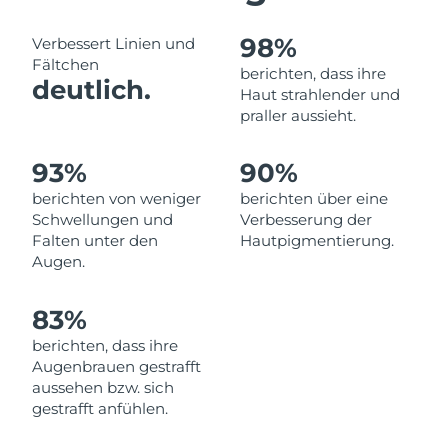
Norwegen
Erwartete Lieferung
8/8/26
98%
Verbessert Linien und
Oman
Erwartete Lieferung
8/11/26
Fältchen
berichten, dass ihre
deutlich.
Haut strahlender und
Philippinen
Erwartete Lieferung
8/11/26
praller aussieht.
Polen
Erwartete Lieferung
8/9/26
93%
90%
Portugal
berichten von weniger
berichten über eine
Erwartete Lieferung
8/8/26
Schwellungen und
Verbesserung der
Falten unter den
Hautpigmentierung.
Puerto Rico
Erwartete Lieferung
8/10/26
Augen.
Katar
Erwartete Lieferung
8/9/26
83%
Réunion
Erwartete Lieferung
8/13/26
berichten, dass ihre
Augenbrauen gestrafft
Rumänien
aussehen bzw. sich
Erwartete Lieferung
8/8/26
gestrafft anfühlen.
Russland
Erwartete Lieferung
8/16/26