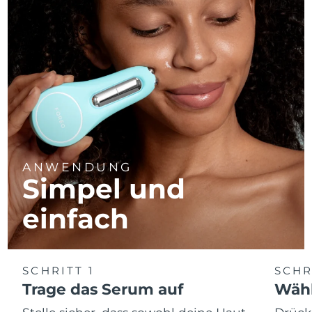
ANWENDUNG
Simpel und
einfach
SCHRITT 1
SCHR
Trage das Serum auf
Wähl