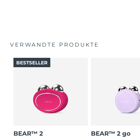
Schnellstart-Anleitung
seiner eigenen speziellen Wirkung.
Allgemeines Handbuch
Videogeführte Exerc-Eyes-Behandlung auf der
2 Jahre Garantie (Spanien, Portugal, Schweden: 3 Jahre
FOREO-App zur Minderung von Falten und zur
Garantie)
Straffung der Augenbrauen.
VERWANDTE PRODUKTE
BESTSELLER
BEAR™ 2
BEAR™ 2 go