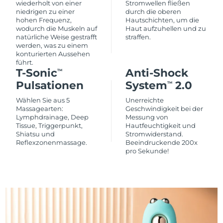
wiederholt von einer
Stromwellen fließen
niedrigen zu einer
durch die oberen
hohen Frequenz,
Hautschichten, um die
wodurch die Muskeln auf
Haut aufzuhellen und zu
natürliche Weise gestrafft
straffen.
werden, was zu einem
konturierten Aussehen
führt.
T-Sonic
Anti-Shock
TM
Pulsationen
System
2.0
TM
Wählen Sie aus 5
Unerreichte
Massagearten:
Geschwindigkeit bei der
Lymphdrainage, Deep
Messung von
Tissue, Triggerpunkt,
Hautfeuchtigkeit und
Shiatsu und
Stromwiderstand.
Reflexzonenmassage.
Beeindruckende 200x
pro Sekunde!