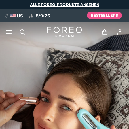
Direkt
ALLE FOREO-PRODUKTE ANSEHEN
zum
Inhalt
US
8/9/26
BESTSELLERS
NEU
Anmelden
Sprache
BREAKING NEWS
Benutzerkonto
English
Deutsch
Español
Meine Geräte
FAQ™ Pure Beauty-Tech Elixir
Français
Italiano
Português
Meine Bestellungen
Polski
Svenska
Русский
Türkçe
简体中文
繁體中文
Meine Adressen
issa™ Teeth Whitening Set
Meine Abonnements