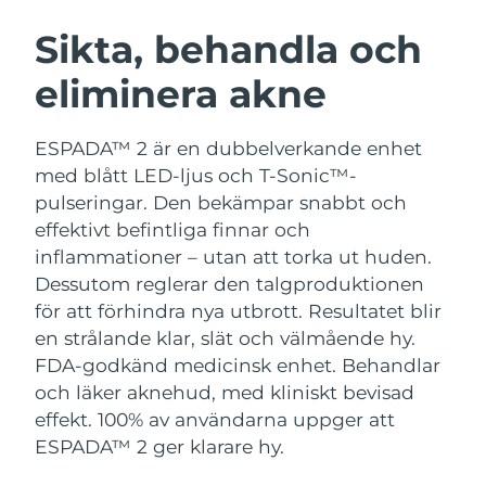
SVENSK SKÖNHETSRUTIN
Österrike
Förväntad leverans
8/11/26
Sikta, behandla och
eliminera akne
Bahrain
Förväntad leverans
8/12/26
Ansiktsrengöring
Ansiktslyft
Belgien
Förväntad leverans
8/11/26
ESPADA™ 2 är en dubbelverkande enhet
LUNA™ 4-paket
BEAR™ 2-paket
med blått LED-ljus och T-Sonic™-
Bermuda
Förväntad leverans
8/17/26
Anti-aging massage
Microcurrent toning
pulseringar. Den bekämpar snabbt och
effektivt befintliga finnar och
Bosnien och
Förväntad leverans
8/14/26
inflammationer – utan att torka ut huden.
Återfuktning
Munvård
Hercegovina
LUNA™ 4 Plus
BEAR™ 2 go
Dessutom reglerar den talgproduktionen
UFO™ 3-paket
issa™ 4
Massage, LED heating
Microcurrent toning on-the-go
för att förhindra nya utbrott. Resultatet blir
Brunei
Förväntad leverans
8/16/26
FAQ™ ANTI-AGING-BEHANDLING
Deep facial hydration
Hybrid silicone sonic toothbrush
en strålande klar, slät och välmående hy.
Bulgarien
FDA-godkänd medicinsk enhet. Behandlar
Förväntad leverans
8/11/26
NEW
LUNA™ 4 Men
BEAR™ 2 eyes & lips
och läker aknehud, med kliniskt bevisad
UFO™ 3 LED
issa™ 4 plus
Kanada
For men, anti-aging massage
Microcurrent line smoothing device
Förväntad leverans
8/15/26
effekt. 100% av användarna uppger att
Near-infrared and red light therapy
Smart hybrid silicone sonic toothbrush
ESPADA™ 2 ger klarare hy.
device
Anti-aging
LED-behandlingar
Chile
Förväntad leverans
8/15/26