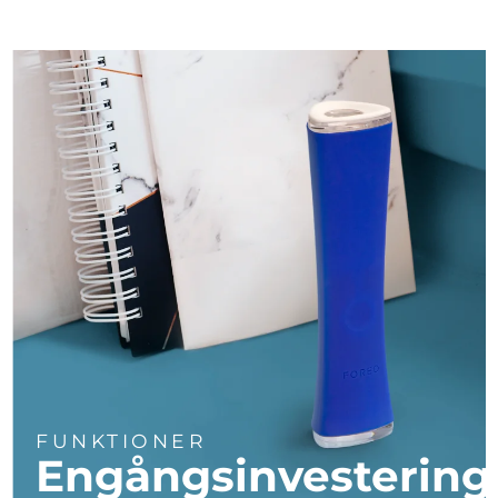
Turkiet
Förväntad leverans
8/12/26
Förenade
Förväntad leverans
8/12/26
Arabemiraten
Storbritannien
Förväntad leverans
8/11/26
USA
Förväntad leverans
8/12/26
Uzbekistan
Förväntad leverans
8/16/26
Vietnam
Förväntad leverans
8/17/26
FUNKTIONER
Engångsinvestering