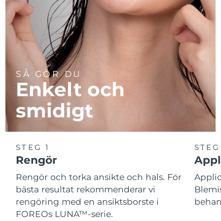
SÅ GÖR DU
Enkelt och
smidigt
STEG 1
STEG
Rengör
Appl
Rengör och torka ansikte och hals. För
Appl
bästa resultat rekommenderar vi
Blemis
rengöring med en ansiktsborste i
behand
FOREOs LUNA™-serie.