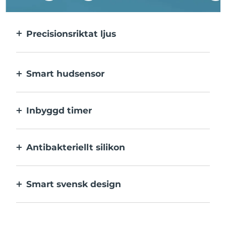
Precisionsriktat ljus
Precisionsriktat ljus ger en intensiv
behandling av varje enskild finne.
Smart hudsensor
Det blå LED-ljuset aktiveras endast när
behandlingsområdet är i kontakt med
Inbyggd timer
huden, för optimal säkerhet.
Pulserar var 30:e sekund så att du vet när
varje utslag har behandlats klart.
Antibakteriellt silikon
100% vattentätt och icke-poröst för att
motverka tillväxt och spridning av bakterier.
Smart svensk design
Sammetslen och extra skonsam mot
känslig hud, laddas med USB.