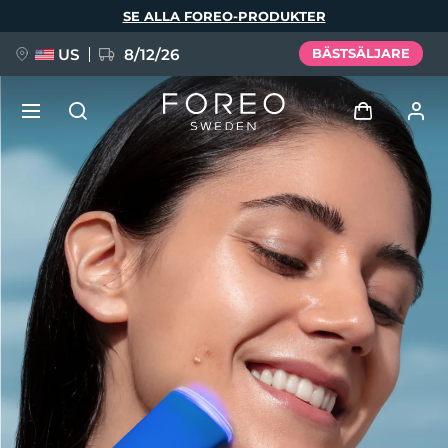
Hoppa
SE ALLA FOREO-PRODUKTER
till
huvudinnehåll
US
8/12/26
BÄSTSÄLJARE
NYHET
Logga in
Språk
BREAKING NEWS
Användarprofil
English
Deutsch
Español
Mina enheter
FAQ™ Pure Beauty-Tech Elixir
Français
Italiano
Português
Mina beställningar
Polski
Svenska
Русский
Türkçe
简体中文
繁體中文
Mina adresser
issa™ Teeth Whitening Set
Mina prenumerationer