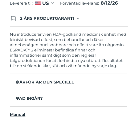
8/12/26
US
Leverera till:
Förväntad leverans:
Filippinerna
Förväntad leverans
8/14/26
2 ÅRS PRODUKTGARANTI
Polen
Förväntad leverans
8/12/26
Produkten levereras med FOREOs heltäckande
garanti. Det betyder att vi byter ut produkten
utan extra kostnad om du får problem med den
Nu introducerar vi en FDA-godkänd medicinsk enhet med
Portugal
Förväntad leverans
8/11/26
inom två år efter inköpsdatum.
kliniskt bevisad effekt, som behandlar och läker
aknebenägen hud snabbare och effektivare än någonsin.‏
Puerto Rico
Förväntad leverans
8/13/26
ESPADA™ 2 eliminerar befintliga finnar och
inflammationer samtidigt som den reglerar
talgproduktionen för att förhindra nya utbrott. Resultatet
Qatar
Förväntad leverans
8/12/26
blir en strålande klar, slät och välmående hy varje dag.
Réunion
Förväntad leverans
8/16/26
DÄRFÖR ÄR DEN SPECIELL
Rumänien
3 av 4 användare rapporterar synliga resultat efter första
Förväntad leverans
8/11/26
användningen.
VAD INGÅR?
100% av användarna uppger att huden ser klarare ut.
Ryssland
Förväntad leverans
8/19/26
ESPADA™ 2
4 av 5 användare rapporterar minskad akne.
Manual
USB-laddkabel
Saudiarabien
Det tar endast 30 sekunder att behandla en finne.
Förväntad leverans
8/12/26
Snabbstartsguide
Antibakteriellt silikon förhindrar bakteriespridning.
Bruksanvisning
Singapore
Förväntad leverans
8/13/26
Sammetsmjuk yta för känslig hud. 100% vattentät.