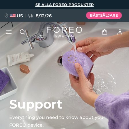
Hoppa
SE ALLA FOREO-PRODUKTER
till
huvudinnehåll
US
8/12/26
BÄSTSÄLJARE
NYHET
Logga in
Språk
BREAKING NEWS
Användarprofil
English
Deutsch
Español
Mina enheter
FAQ™ Pure Beauty-Tech Elixir
Français
Italiano
Português
Mina beställningar
Polski
Svenska
Русский
Support
Türkçe
简体中文
繁體中文
Mina adresser
Everything you need to know about your
issa™ Teeth Whitening Set
FOREO device.
Mina prenumerationer