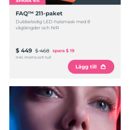
SPARA 4%
FAQ™ 211-paket
Dubbelsidig LED-halsmask med 8
våglängder och NIR
$ 449
$ 468
spara
$ 19
Inkl. moms och tull
Lägg till