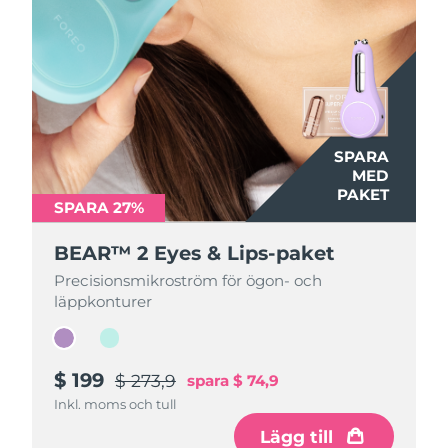
SPARA
SPARA
MED
MED
PAKET
PAKET
SPARA 27%
SPARA 27%
BEAR™ 2 Eyes & Lips-paket
BEAR™ 2 Eyes & Lips-paket
Precisionsmikroström för ögon- och
Precisionsmikroström för ögon- och
läppkonturer
läppkonturer
$ 199
$ 199
$ 273,9
$ 273,9
spara
spara
$ 74,9
$ 74,9
Inkl. moms och tull
Inkl. moms och tull
Lägg till
Lägg till