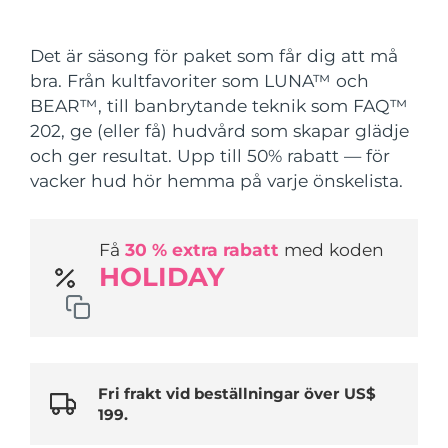
Leveransland
Det är säsong för paket som får dig att må
USA
Förväntad leverans
8/11/26
bra. Från kultfavoriter som LUNA™ och
FAQ™ Dual LED Panel
BEAR™, till banbrytande teknik som FAQ™
Storbritannien
Förväntad leverans
8/10/26
202, ge (eller få) hudvård som skapar glädje
POPULÄR
och ger resultat. Upp till 50% rabatt — för
Spanien
Förväntad leverans
8/10/26
vacker hud hör hemma på varje önskelista.
Australien
Förväntad leverans
8/13/26
Få
30 % extra rabatt
med koden
Frankrike
Förväntad leverans
8/10/26
Specialerbjudanden
Bästsäljare
HOLIDAY
Tyskland
Förväntad leverans
8/10/26
Kanada
Förväntad leverans
8/14/26
Rödljusterapi
Fri frakt vid beställningar över US$
199.
Australien
Förväntad leverans
8/13/26