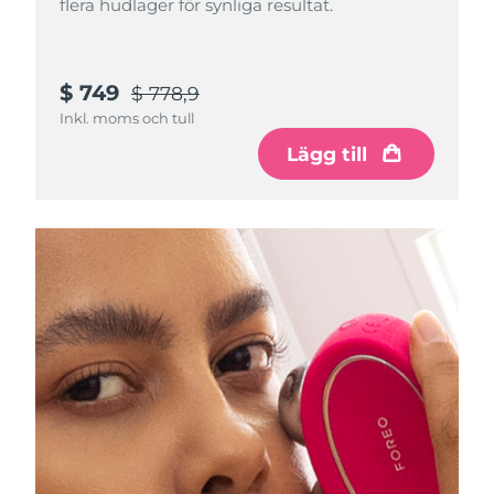
flera hudlager för synliga resultat.
Macao SAR
Förväntad leverans
8/12/26
$ 749
$ 778,9
Malaysia
Förväntad leverans
8/13/26
Inkl. moms och tull
Lägg till
Malta
Förväntad leverans
8/10/26
Mexiko
Förväntad leverans
8/14/26
Monaco
Förväntad leverans
8/11/26
Nederländerna
Förväntad leverans
8/10/26
Nya Zeeland
Förväntad leverans
8/10/26
Norge
Förväntad leverans
8/10/26
Oman
Förväntad leverans
8/13/26