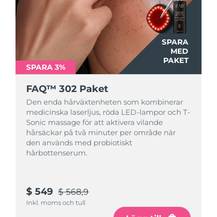
Turkiet
Förväntad leverans
8/11/26
Förenade
Förväntad leverans
8/11/26
Arabemiraten
SPARA
MED
PAKET
Storbritannien
Förväntad leverans
8/10/26
SPARA 3%
USA
Förväntad leverans
8/11/26
FAQ™ 302 Paket
Den enda hårväxtenheten som kombinerar
Uzbekistan
Förväntad leverans
8/15/26
medicinska laserljus, röda LED-lampor och T-
Sonic massage för att aktivera vilande
Vietnam
hårsäckar på två minuter per område när
Förväntad leverans
8/16/26
den används med probiotiskt
hårbottenserum.
$ 549
$ 568,9
Inkl. moms och tull