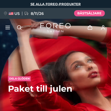
Hoppa
SE ALLA FOREO-PRODUKTER
till
huvudinnehåll
US
8/11/26
BÄSTSÄLJARE
NYHET
Logga in
Språk
BREAKING NEWS
Användarprofil
English
Deutsch
Español
Mina enheter
FAQ™ Pure Beauty-Tech Elixir
Français
Italiano
Português
DELA GLÖDEN
Mina beställningar
Polski
Svenska
Русский
Paket till julen
Türkçe
简体中文
繁體中文
Mina adresser
issa™ Teeth Whitening Set
Mina prenumerationer