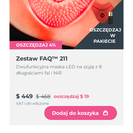
OSZCZĘDZAJ
W
PAKIECIE
OSZCZĘDZAJ 4%
Zestaw FAQ™ 211
Dwufunkcyjna maska LED na szyję z 8
długościami fal i NIR
$ 449
$ 468
oszczędzaj
$ 19
VAT i cło wliczone
Dodaj do koszyka