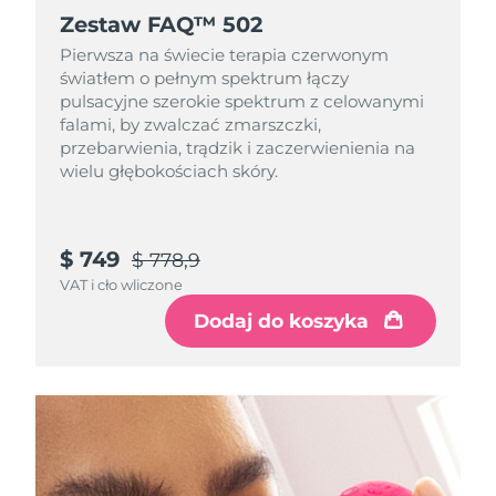
Zestaw FAQ™ 502
Oczekiwany czas dostawy
Izrael
Pierwsza na świecie terapia czerwonym
8/12/26
światłem o pełnym spektrum łączy
pulsacyjne szerokie spektrum z celowanymi
Oczekiwany czas dostawy
Włochy
falami, by zwalczać zmarszczki,
8/8/26
przebarwienia, trądzik i zaczerwienienia na
wielu głębokościach skóry.
Oczekiwany czas dostawy
Japonia
8/11/26
Oczekiwany czas dostawy
Jersey
$ 749
$ 778,9
8/13/26
VAT i cło wliczone
Oczekiwany czas dostawy
Kazachstan
Dodaj do koszyka
8/10/26
Oczekiwany czas dostawy
Kuwejt
8/8/26
Oczekiwany czas dostawy
Łotwa
8/8/26