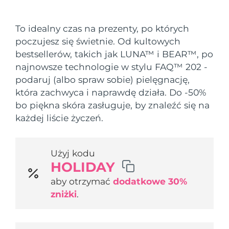
Kraj dostawy
To idealny czas na prezenty, po których
Oczekiwany czas dostawy
Stany Zjednoczone
poczujesz się świetnie. Od kultowych
8/9/26
FAQ™ Dual LED Panel
bestsellerów, takich jak LUNA™ i BEAR™, po
Oczekiwany czas dostawy
najnowsze technologie w stylu FAQ™ 202 -
Wielka Brytania
8/8/26
POPULARNY
podaruj (albo spraw sobie) pielęgnację,
która zachwyca i naprawdę działa. Do -50%
Oczekiwany czas dostawy
Hiszpania
8/8/26
bo piękna skóra zasługuje, by znaleźć się na
każdej liście życzeń.
Oczekiwany czas dostawy
Australia
8/11/26
Specjalne oferty
Bestsellery
Użyj kodu
Oczekiwany czas dostawy
Francja
HOLIDAY
8/8/26
aby otrzymać
dodatkowe 30%
Oczekiwany czas dostawy
Niemcy
zniżki
.
8/8/26
Terapia czerwonym światłem
Oczekiwany czas dostawy
Kanada
8/12/26