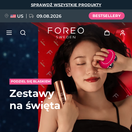
Przejdź
SPRAWDŹ WSZYSTKIE PRODUKTY
do
treści
US
09.08.2026
BESTSELLERY
NOWOŚĆ
Zaloguj
Język
BREAKING NEWS
Profil użytkownika
English
Deutsch
Español
PODZIEL SIĘ BLASKIEM
Moje urządzenia
FAQ™ Pure Beauty-Tech Elixir
Zestawy
Français
Italiano
Português
Moje zamówienia
Polski
Svenska
Русский
na święta
Türkçe
简体中文
繁體中文
Moje adresy
issa™ Teeth Whitening Set
Moje subskrypcje