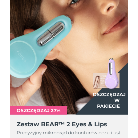
OSZCZĘDZAJ
OSZCZĘDZAJ
W
W
PAKIECIE
PAKIECIE
OSZCZĘDZAJ 27%
OSZCZĘDZAJ 27%
Zestaw BEAR™ 2 Eyes & Lips
Zestaw BEAR™ 2 Eyes & Lips
Precyzyjny mikroprąd do konturów oczu i ust
Precyzyjny mikroprąd do konturów oczu i ust