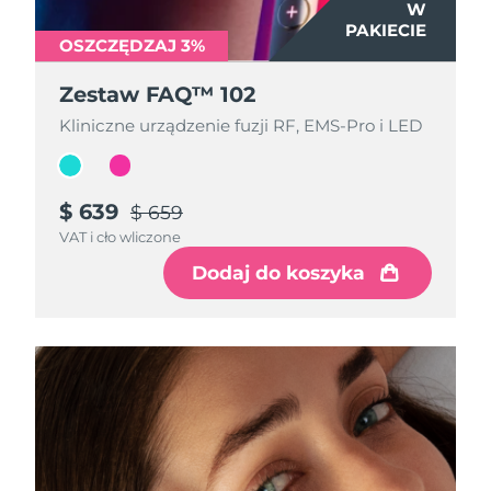
W
W
PAKIECIE
PAKIECIE
OSZCZĘDZAJ 3%
OSZCZĘDZAJ 3%
Zestaw FAQ™ 102
Zestaw FAQ™ 102
Kliniczne urządzenie fuzji RF, EMS-Pro i LED
Kliniczne urządzenie fuzji RF, EMS-Pro i LED
$ 639
$ 639
$ 659
$ 659
VAT i cło wliczone
VAT i cło wliczone
Dodaj do koszyka
Dodaj do koszyka