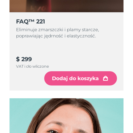
FAQ™ 221
Eliminuje zmarszczki i plamy starcze,
poprawiając jędrność i elastyczność.
$ 299
VAT i cło wliczone
Dodaj do koszyka