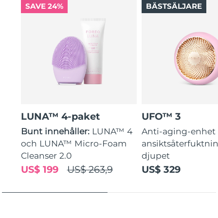
SAVE 24%
BÄSTSÄLJARE
LUNA™ 4-paket
UFO™ 3
Bunt innehåller:
LUNA™ 4
Anti-aging-enhet 
och LUNA™ Micro-Foam
ansiktsåterfuktni
Cleanser 2.0
djupet
US$ 199
US$ 263,9
US$ 329