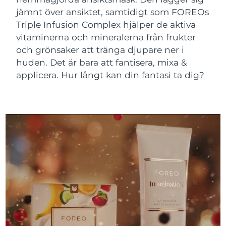
Advanced pore care essentials
For healthy hair
18% PAP
jämnt över ansiktet, samtidigt som FOREOs
Kosmetika
Man
Israel
Förväntad leverans
15/08/2026
Triple Infusion Complex hjälper de aktiva
vitaminerna och mineralerna från frukter
Italien
Förväntad leverans
11/08/2026
och grönsaker att tränga djupare ner i
huden. Det är bara att fantisera, mixa &
Japan
Förväntad leverans
14/08/2026
applicera. Hur långt kan din fantasi ta dig?
Handla allt
Jersey
Förväntad leverans
16/08/2026
Kazakstan
Förväntad leverans
13/08/2026
FOREO APP
Kuwait
Förväntad leverans
11/08/2026
OM FOREO
Lettland
Förväntad leverans
11/08/2026
Libanon
Förväntad leverans
12/08/2026
Litauen
Förväntad leverans
11/08/2026