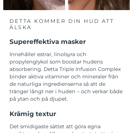
Filippinerna
Förväntad leverans
14/08/2026
DETTA KOMMER DIN HUD ATT
Polen
Förväntad leverans
12/08/2026
ÄLSKA
Portugal
Förväntad leverans
11/08/2026
Supereffektiva masker
Puerto Rico
Förväntad leverans
13/08/2026
Innehåller estrar, linolsyra och
propylenglykol som boostar hudens
Qatar
Förväntad leverans
12/08/2026
absorbering. Detta Triple Infusion Complex
binder aktiva vitaminer och mineraler från
Réunion
Förväntad leverans
16/08/2026
de naturliga ingredienserna så att de
tränger långt ner i huden – och verkar både
Rumänien
Förväntad leverans
11/08/2026
på ytan och på djupet.
Ryssland
Förväntad leverans
19/08/2026
Krämig textur
Saudiarabien
Förväntad leverans
12/08/2026
Det smidigaste sättet att göra egna