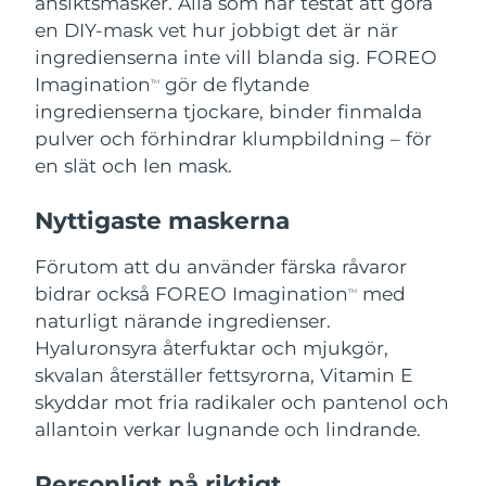
ansiktsmasker. Alla som har testat att göra
Singapore
Förväntad leverans
13/08/2026
en DIY-mask vet hur jobbigt det är när
ingredienserna inte vill blanda sig. FOREO
Slovakien
Förväntad leverans
11/08/2026
Imagination
gör de flytande
TM
Slovenien
ingredienserna tjockare, binder finmalda
Förväntad leverans
11/08/2026
pulver och förhindrar klumpbildning – för
Sydafrika
Förväntad leverans
19/08/2026
en slät och len mask.
Sydkorea
Förväntad leverans
13/08/2026
Nyttigaste maskerna
Spanien
Förväntad leverans
11/08/2026
Förutom att du använder färska råvaror
bidrar också FOREO Imagination
med
TM
Sverige
Förväntad leverans
11/08/2026
naturligt närande ingredienser.
Hyaluronsyra återfuktar och mjukgör,
Schweiz
Förväntad leverans
11/08/2026
skvalan återställer fettsyrorna, Vitamin E
skyddar mot fria radikaler och pantenol och
Taiwan
Förväntad leverans
16/08/2026
allantoin verkar lugnande och lindrande.
Thailand
Förväntad leverans
15/08/2026
Personligt på riktigt