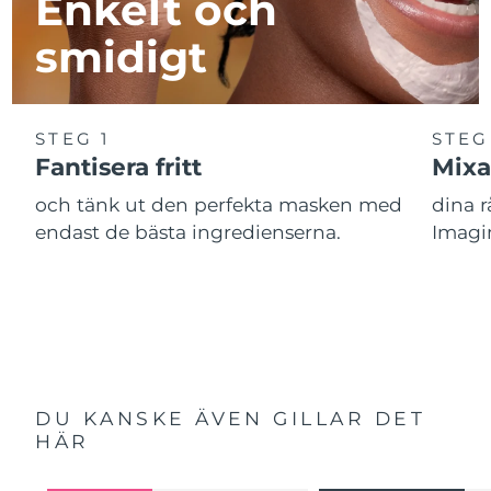
Enkelt och
smidigt
STEG 1
STEG
Fantisera fritt
Mixa
och tänk ut den perfekta masken med
dina 
endast de bästa ingredienserna.
Imagi
DU KANSKE ÄVEN GILLAR DET
HÄR