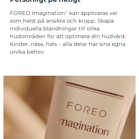
Turkiet
Förväntad leverans
12/08/2026
FOREO Imagination
kan appliceras var
TM
som helst på ansikte och kropp. Skapa
Förenade
Förväntad leverans
12/08/2026
individuella blandningar till olika
Arabemiraten
hudområden för att optimera din hudvård.
Kinder, näsa, hals – alla delar har sina egna
Storbritannien
Förväntad leverans
11/08/2026
unika behov.
USA
Förväntad leverans
12/08/2026
Uzbekistan
Förväntad leverans
16/08/2026
Vietnam
Förväntad leverans
17/08/2026