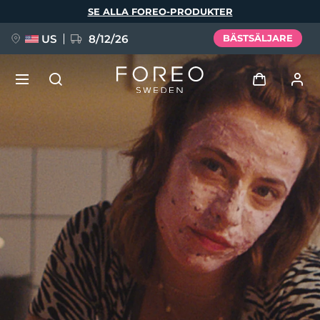
Hoppa
SE ALLA FOREO-PRODUKTER
till
huvudinnehåll
US
8/12/26
BÄSTSÄLJARE
NYHET
Logga in
Språk
BREAKING NEWS
Användarprofil
English
Deutsch
Español
Mina enheter
FAQ™ Pure Beauty-Tech Elixir
Français
Italiano
Português
Mina beställningar
Polski
Svenska
Русский
Türkçe
简体中文
繁體中文
Mina adresser
issa™ Teeth Whitening Set
Mina prenumerationer